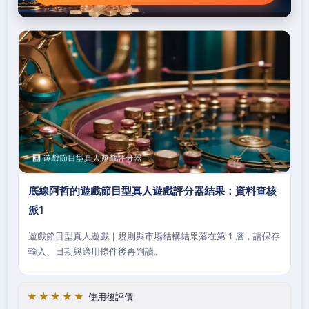
🧮 遊戲節目型真人遊戲評分器
底線阿哲的遊戲節目型真人遊戲評分器結果：資料查核
派1
遊戲節目型真人遊戲｜規則與市場結構結果落在第 1 層，請保存
輸入、日期與適用條件後再判讀。
★★★★★
使用後評價