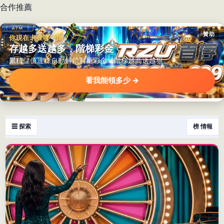
合作推薦
贊助
你現在卡在哪一階？
存越多送越多，階梯彩金
累積儲值達標自動解鎖對應彩金，階梯越高送越狠。
看我能領多少 →
☰ 探索
榜 情報