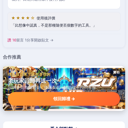
★★★★☆
使用後評價
比想像中認真，不是那種隨便丟個數字的工具。
讚 16
留言 1
分享
開啟貼文 →
合作推薦
贊助
很久沒回來？這包是你的
老玩家回歸再送一次
回鍋會員專屬彩金，優惠頁面一鍵領取不用問客服。
領回歸禮 →