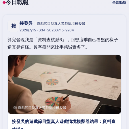
今日戰報
全部動態
接發吳
遊戲節目型真人遊戲情境模擬器
接
2026/7/15 · S34-20260715-9204
算完發現我是「資料查核派6」，回想這季自己看盤的樣子
還真是這樣。數字攤開來比手感誠實多了。
🎲 遊戲節目型真人遊戲情境模擬器
接發吳的遊戲節目型真人遊戲情境模擬器結果：資料查