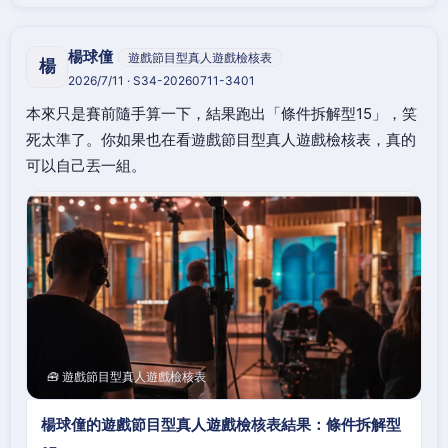
楊球僮
遊戲節目型真人遊戲檢核表
楊
2026/7/11 · S34-20260711-3401
本來只是賽前隨手算一下，結果跑出「條件拆解型15」，笑
死太準了。你如果也在看遊戲節目型真人遊戲檢核表，真的
可以自己丟一組。
🧰 遊戲節目型真人遊戲檢核表
楊球僮的遊戲節目型真人遊戲檢核表結果：條件拆解型