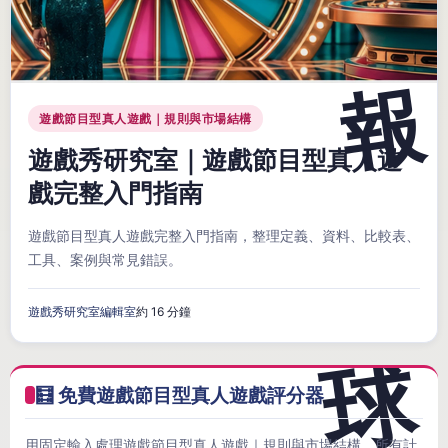
遊戲節目型真人遊戲｜規則與市場結構
遊戲秀研究室｜遊戲節目型真人遊
戲完整入門指南
遊戲節目型真人遊戲完整入門指南，整理定義、資料、比較表、
工具、案例與常見錯誤。
遊戲秀研究室編輯室
約 16 分鐘
🧮 免費遊戲節目型真人遊戲評分器
用固定輸入處理遊戲節目型真人遊戲｜規則與市場結構，所有計