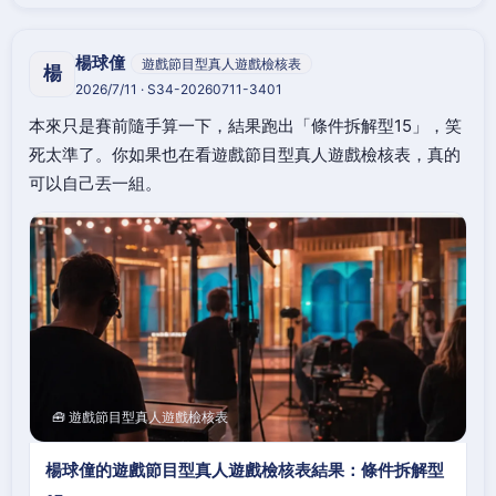
楊球僮
遊戲節目型真人遊戲檢核表
楊
2026/7/11 · S34-20260711-3401
本來只是賽前隨手算一下，結果跑出「條件拆解型15」，笑
死太準了。你如果也在看遊戲節目型真人遊戲檢核表，真的
可以自己丟一組。
🧰 遊戲節目型真人遊戲檢核表
楊球僮的遊戲節目型真人遊戲檢核表結果：條件拆解型