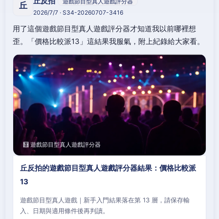
丘反拍
遊戲節目型真人遊戲評分器
丘
2026/7/7 · S34-20260707-3416
用了這個遊戲節目型真人遊戲評分器才知道我以前哪裡想
歪。「價格比較派13」這結果我服氣，附上紀錄給大家看。
🧮 遊戲節目型真人遊戲評分器
丘反拍的遊戲節目型真人遊戲評分器結果：價格比較派
13
遊戲節目型真人遊戲｜新手入門結果落在第 13 層，請保存輸
入、日期與適用條件後再判讀。