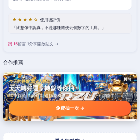
★★★★☆
使用後評價
比想像中認真，不是那種隨便丟個數字的工具。
讚 16
留言 1
分享
開啟貼文 →
合作推薦
贊助
今天的轉盤還沒人轉走
天天轉好運，轉盤等你抽
單筆存款 3000 就送轉盤機會，最高 2888 每天都能中。
免費抽一次 →