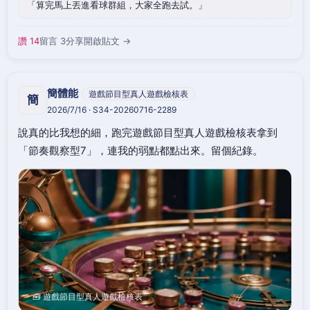
算完馬上丟進看球群組，大家全跑去試。
讚 14
留言 3
分享
開啟貼文 →
簡體能
遊戲節目型真人遊戲檢核表
簡
2026/7/16 · S34-20260716-2289
說真的比我想的細，跑完遊戲節目型真人遊戲檢核表拿到
「節奏觀察型7」，連我的弱點都點出來。留個紀錄。
🧰 遊戲節目型真人遊戲檢核表