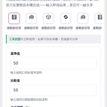
算只在瀏覽器本機完成——輸入即得結果，算完可一鍵分享
🧮
🧰
🎲
🔁
🧰
🧮
遊戲節目型
遊戲節目型
遊戲節目型
遊戲節目型
遊戲節目型
遊戲節目
工具狀態
可立即使用・結果只存在本機・完成後可分享
基準值
輸入相同口徑的基準資料
比較值
輸入相同日期範圍的比較資料