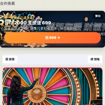
合作推薦
贊助
第一筆就多三成本金
首存 2000 直接送 699
新會員限定加碼，碼量只要彩金五倍，領完就能玩。
領 699 →
☰ 探索
榜 情報