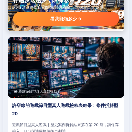
存越多送越多，階梯彩金
累積儲值達標自動解鎖對應彩金，階梯越高送越狠。
看我能領多少 →
🧰 遊戲節目型真人遊戲檢核表
許穿線的遊戲節目型真人遊戲檢核表結果：條件拆解型
20
遊戲節目型真人遊戲｜歷史案例拆解結果落在第 20 層，請保存
輸入、日期與適用條件後再判讀。