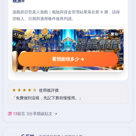
核派6
遊戲節目型真人遊戲｜風險與資金管理結果落在第 6 層，請保
存輸入、日期與適用條件後再判讀。
贊助
你現在卡在哪一階？
存越多送越多，階梯彩金
累積儲值達標自動解鎖對應彩金，階梯越高送越狠。
看我能領多少 →
★★★★☆
使用後評價
免費做到這樣，先記下賽前慢慢用。
讚 13
留言 3
分享
開啟貼文 →