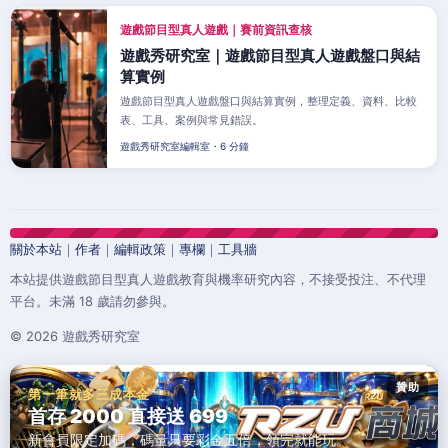
遊戲節目型真人遊戲｜賽前資訊查核
遊戲秀研究室｜遊戲節目型真人遊戲盤口與結
算實例
遊戲節目型真人遊戲盤口與結算實例，整理定義、資料、比較
表、工具、案例與常見錯誤。
遊戲秀研究室編輯室・6 分鐘
關於本站
｜
作者
｜
編輯政策
｜
專欄
｜
工具牆
本站提供遊戲節目型真人遊戲教育與機率研究內容，不接受投注、不代理
平台。未滿 18 歲請勿參與。
© 2026 遊戲秀研究室
贊助
第一筆就多三成本金
首存 2000 直接送 699
新會員限定加碼，碼量只要彩金五倍，領完就能玩。