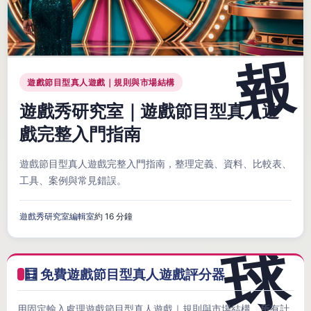
遊戲節目型真人遊戲｜規則與市場結構
遊戲秀研究室｜遊戲節目型真人遊
戲完整入門指南
遊戲節目型真人遊戲完整入門指南，整理定義、資料、比較表、
工具、案例與常見錯誤。
遊戲秀研究室編輯室
約 16 分鐘
🧮 免費遊戲節目型真人遊戲評分器
用固定輸入處理遊戲節目型真人遊戲｜規則與市場結構，所有計