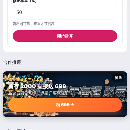
修正權重（%）
資料越可靠，權重才可提高
開始計算
合作推薦
贊助
第一筆就多三成本金
首存 2000 直接送 699
新會員限定加碼，碼量只要彩金五倍，領完就能玩。
領 699 →