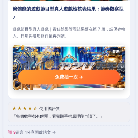
簡體能的遊戲節目型真人遊戲檢核表結果：節奏觀察型
7
遊戲節目型真人遊戲｜責任娛樂管理結果落在第 7 層，請保存輸
入、日期與適用條件後再判讀。
贊助
今天的轉盤還沒人轉走
天天轉好運，轉盤等你抽
單筆存款 3000 就送轉盤機會，最高 2888 每天都能中。
免費抽一次 →
★★★★☆
使用後評價
每個數字都有解釋，看完順手把原理段也讀了。
讚 9
留言 1
分享
開啟貼文 →