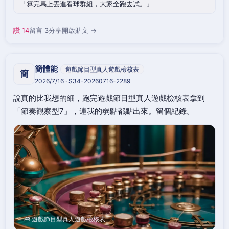
算完馬上丟進看球群組，大家全跑去試。
讚 14
留言 3
分享
開啟貼文 →
簡體能
遊戲節目型真人遊戲檢核表
簡
2026/7/16 · S34-20260716-2289
說真的比我想的細，跑完遊戲節目型真人遊戲檢核表拿到
「節奏觀察型7」，連我的弱點都點出來。留個紀錄。
🧰 遊戲節目型真人遊戲檢核表