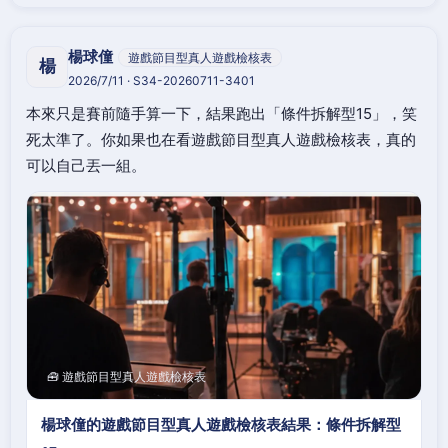
楊球僮
遊戲節目型真人遊戲檢核表
楊
2026/7/11 · S34-20260711-3401
本來只是賽前隨手算一下，結果跑出「條件拆解型15」，笑
死太準了。你如果也在看遊戲節目型真人遊戲檢核表，真的
可以自己丟一組。
🧰 遊戲節目型真人遊戲檢核表
楊球僮的遊戲節目型真人遊戲檢核表結果：條件拆解型