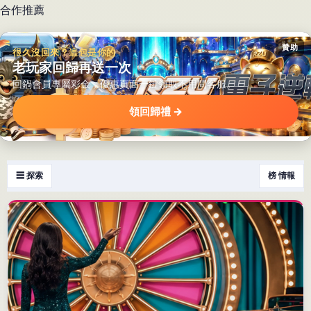
合作推薦
贊助
很久沒回來？這包是你的
老玩家回歸再送一次
回鍋會員專屬彩金，優惠頁面一鍵領取不用問客服。
領回歸禮 →
☰ 探索
榜 情報