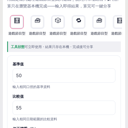
算只在瀏覽器本機完成——輸入即得結果，算完可一鍵分享
🧮
🧰
🎲
🔁
🧰
🧮
遊戲節目型
遊戲節目型
遊戲節目型
遊戲節目型
遊戲節目型
遊戲節目
工具狀態
可立即使用・結果只存在本機・完成後可分享
基準值
輸入相同口徑的基準資料
比較值
輸入相同日期範圍的比較資料