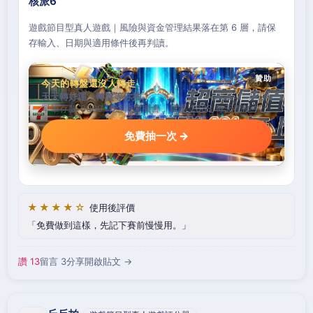
核派6
遊戲節目型真人遊戲｜風險與資金管理結果落在第 6 層，請保
存輸入、日期與適用條件後再判讀。
贊助
今天的轉盤還沒人轉走
天天轉好運，轉盤等你抽
單筆存款 3000 就送轉盤機會，最高 2888 每天都能中。
免費抽一次 →
★★★★☆
使用後評價
免費做到這樣，先記下賽前慢慢用。
讚 13
留言 3
分享
開啟貼文 →