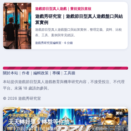
遊戲節目型真人遊戲｜賽前資訊查核
遊戲秀研究室｜遊戲節目型真人遊戲盤口與結
算實例
遊戲節目型真人遊戲盤口與結算實例，整理定義、資料、比較
表、工具、案例與常見錯誤。
遊戲秀研究室編輯室・6 分鐘
關於本站
｜
作者
｜
編輯政策
｜
專欄
｜
工具牆
本站提供遊戲節目型真人遊戲教育與機率研究內容，不接受投注、不代理
平台。未滿 18 歲請勿參與。
© 2026 遊戲秀研究室
贊助
今天的轉盤還沒人轉走
天天轉好運，轉盤等你抽
單筆存款 3000 就送轉盤機會，最高 2888 每天都能中。