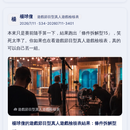
楊球僮
遊戲節目型真人遊戲檢核表
楊
2026/7/11 · S34-20260711-3401
本來只是賽前隨手算一下，結果跑出「條件拆解型15」，笑
死太準了。你如果也在看遊戲節目型真人遊戲檢核表，真的
可以自己丟一組。
🧰 遊戲節目型真人遊戲檢核表
楊球僮的遊戲節目型真人遊戲檢核表結果：條件拆解型