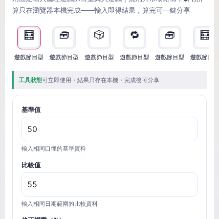
算只在瀏覽器本機完成——輸入即得結果，算完可一鍵分享
🧮
🧰
🎲
🔁
🧰
🧮
遊戲節目型
遊戲節目型
遊戲節目型
遊戲節目型
遊戲節目型
遊戲節目
工具狀態
可立即使用・結果只存在本機・完成後可分享
基準值
輸入相同口徑的基準資料
比較值
輸入相同日期範圍的比較資料