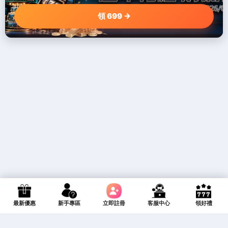
領 699 →
報
帖
算
欄
人
最新優惠
新手專區
立即註冊
客服中心
領好禮
首頁
探索
工具
專欄
人物