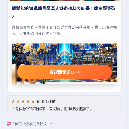
簡體能的遊戲節目型真人遊戲檢核表結果：節奏觀察型
7
遊戲節目型真人遊戲｜責任娛樂管理結果落在第 7 層，請保存輸
入、日期與適用條件後再判讀。
贊助
你現在卡在哪一階？
存越多送越多，階梯彩金
累積儲值達標自動解鎖對應彩金，階梯越高送越狠。
看我能領多少 →
★★★★☆
使用後評價
每個數字都有解釋，看完順手把原理段也讀了。
讚 9
留言 1
分享
開啟貼文 →