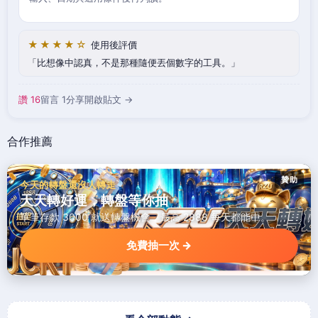
★★★★☆
使用後評價
比想像中認真，不是那種隨便丟個數字的工具。
讚 16
留言 1
分享
開啟貼文 →
合作推薦
贊助
今天的轉盤還沒人轉走
天天轉好運，轉盤等你抽
單筆存款 3000 就送轉盤機會，最高 2888 每天都能中。
免費抽一次 →