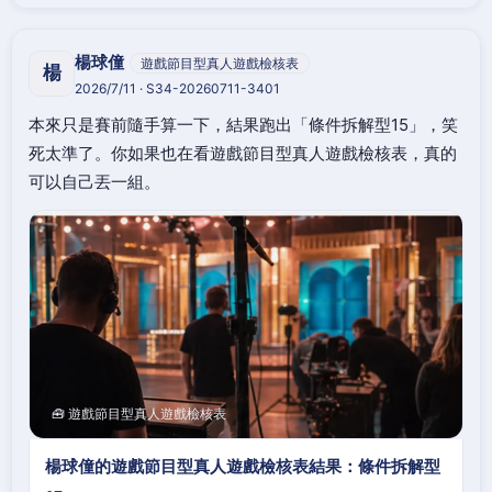
楊球僮
遊戲節目型真人遊戲檢核表
楊
2026/7/11 · S34-20260711-3401
本來只是賽前隨手算一下，結果跑出「條件拆解型15」，笑
死太準了。你如果也在看遊戲節目型真人遊戲檢核表，真的
可以自己丟一組。
🧰 遊戲節目型真人遊戲檢核表
楊球僮的遊戲節目型真人遊戲檢核表結果：條件拆解型