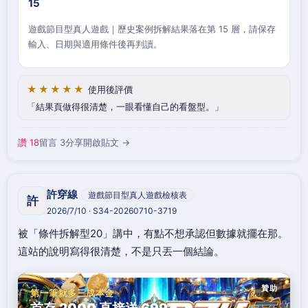
15
遊戲節目型真人遊戲｜歷史案例拆解結果落在第 15 層，請保存
輸入、日期與適用條件後再判讀。
★★★★★
使用後評價
結果頁做得很清楚，一眼看懂自己的看盤型。
讚 18
留言 3
分享
開啟貼文 →
許穿線
遊戲節目型真人遊戲檢核表
許
2026/7/10 · S34-20260710-3719
被「條件拆解型20」講中，有點不想承認但數據就擺在那。
這站的說明寫得很清楚，不是只丟一個結論。
贊助
第一筆就多三成本金