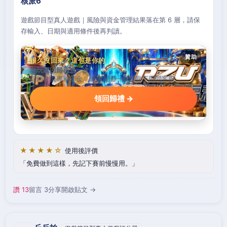
核派6
遊戲節目型真人遊戲｜風險與資金管理結果落在第 6 層，請保
存輸入、日期與適用條件後再判讀。
贊助
很久沒回來？這包是你的
老玩家回歸再送一次
回鍋會員專屬彩金，優惠頁面一鍵領取不用問客服。
領回歸禮 →
★★★★☆
使用後評價
免費做到這樣，先記下賽前慢慢用。
讚 13
留言 3
分享
開啟貼文 →