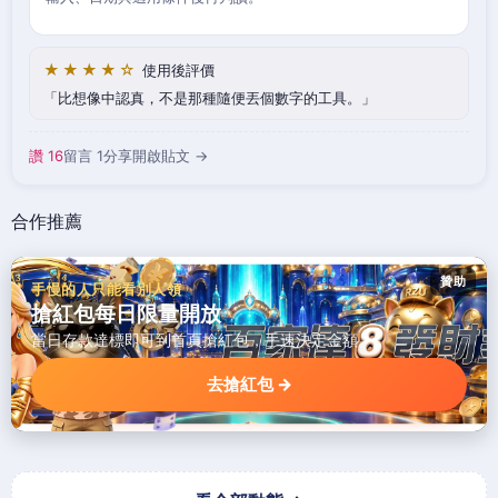
★★★★☆
使用後評價
比想像中認真，不是那種隨便丟個數字的工具。
讚 16
留言 1
分享
開啟貼文 →
合作推薦
贊助
手慢的人只能看別人領
搶紅包每日限量開放
當日存款達標即可到首頁搶紅包，手速決定金額。
去搶紅包 →