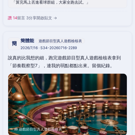
算完馬上丟進看球群組，大家全跑去試。
讚 14
留言 3
分享
開啟貼文 →
簡體能
遊戲節目型真人遊戲檢核表
簡
2026/7/16 · S34-20260716-2289
說真的比我想的細，跑完遊戲節目型真人遊戲檢核表拿到
「節奏觀察型7」，連我的弱點都點出來。留個紀錄。
🧰 遊戲節目型真人遊戲檢核表