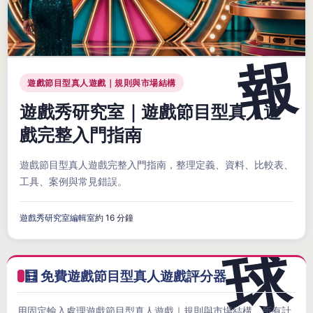
遊戲節目型真人遊戲｜規則與市場結構
遊戲秀研究室｜遊戲節目型真人遊
戲完整入門指南
遊戲節目型真人遊戲完整入門指南，整理定義、資料、比較表、
工具、案例與常見錯誤。
遊戲秀研究室編輯室
約 16 分鐘
🧮 免費遊戲節目型真人遊戲評分器
用固定輸入處理遊戲節目型真人遊戲｜規則與市場結構，所有計