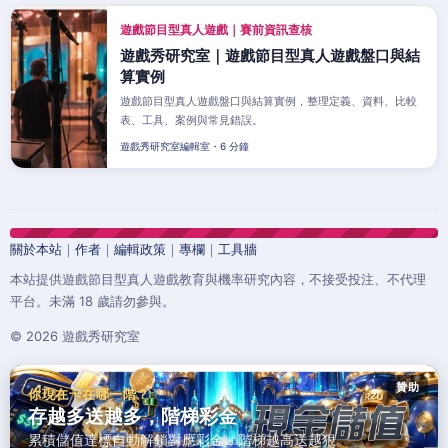
遊戲節目型真人遊戲｜賽前資訊查核
遊戲秀研究室｜遊戲節目型真人遊戲盤口與結
算實例
遊戲節目型真人遊戲盤口與結算實例，整理定義、資料、比較
表、工具、案例與常見錯誤。
遊戲秀研究室編輯室・6 分鐘
關於本站
｜
作者
｜
編輯政策
｜
專欄
｜
工具牆
本站提供遊戲節目型真人遊戲教育與機率研究內容，不接受投注、不代理
平台。未滿 18 歲請勿參與。
© 2026 遊戲秀研究室
贊助
你現在卡在哪一階？
存越多送越多，階梯彩金
累積儲值達標自動解鎖對應彩金，階梯越高送越狠。