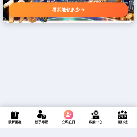
看我能領多少 →
報
帖
算
欄
人
最新優惠
新手專區
立即註冊
客服中心
領好禮
首頁
探索
工具
專欄
人物