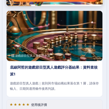
🧮 遊戲節目型真人遊戲評分器
底線阿哲的遊戲節目型真人遊戲評分器結果：資料查核
派1
遊戲節目型真人遊戲｜規則與市場結構結果落在第 1 層，請保存
輸入、日期與適用條件後再判讀。
★★★★★
使用後評價