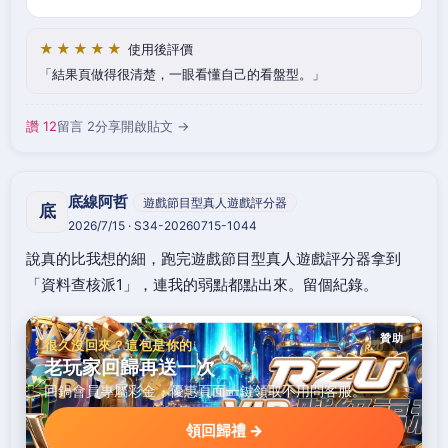
★★★★★
使用後評價
結果頁做得很清楚，一眼看懂自己的看盤型。
讚 12
留言 2
分享
開啟貼文 →
底線阿哲
遊戲節目型真人遊戲評分器
底
2026/7/15 · S34-20260715-1044
說真的比我想的細，跑完遊戲節目型真人遊戲評分器拿到
「資料查核派1」，連我的弱點都點出來。留個紀錄。
贊助
很久沒回來？這包是你的
老玩家回歸再送一次
回鍋會員專屬彩金，優惠頁面一鍵領取不用問客服。
領回歸禮 →