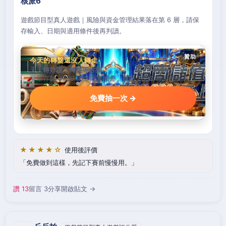
核派6
遊戲節目型真人遊戲｜風險與資金管理結果落在第 6 層，請保
存輸入、日期與適用條件後再判讀。
贊助
今天的轉盤還沒人轉走
天天轉好運，轉盤等你抽
單筆存款 3000 就送轉盤機會，最高 2888 每天都能中。
免費抽一次 →
★★★★☆
使用後評價
免費做到這樣，先記下賽前慢慢用。
讚 13
留言 3
分享
開啟貼文 →