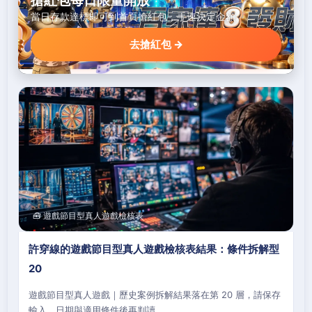
搶紅包每日限量開放
當日存款達標即可到首頁搶紅包，手速決定金額。
去搶紅包 →
🧰 遊戲節目型真人遊戲檢核表
許穿線的遊戲節目型真人遊戲檢核表結果：條件拆解型
20
遊戲節目型真人遊戲｜歷史案例拆解結果落在第 20 層，請保存
輸入、日期與適用條件後再判讀。