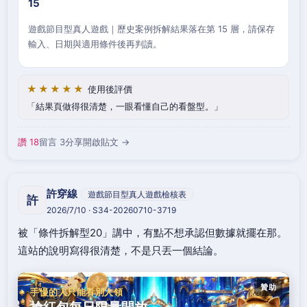
15
遊戲節目型真人遊戲｜歷史案例拆解結果落在第 15 層，請保存
輸入、日期與適用條件後再判讀。
★★★★★
使用後評價
結果頁做得很清楚，一眼看懂自己的看盤型。
讚 18
留言 3
分享
開啟貼文 →
許穿線
遊戲節目型真人遊戲檢核表
許
2026/7/10 · S34-20260710-3719
被「條件拆解型20」講中，有點不想承認但數據就擺在那。
這站的說明寫得很清楚，不是只丟一個結論。
贊助
手慢的人只能看別人領