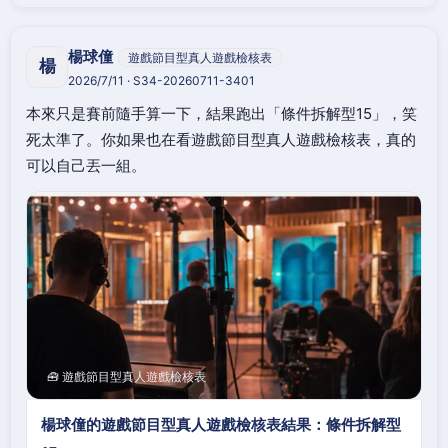
楊球僮
遊戲節目型真人遊戲檢核表
楊
2026/7/11 · S34-20260711-3401
本來只是賽前隨手算一下，結果跑出「條件拆解型15」，笑
死太準了。你如果也在看遊戲節目型真人遊戲檢核表，真的
可以自己丟一組。
🧰 遊戲節目型真人遊戲檢核表
楊球僮的遊戲節目型真人遊戲檢核表結果：條件拆解型