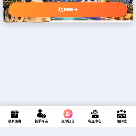
領 699 →
報
帖
算
欄
人
最新優惠
新手專區
立即註冊
客服中心
領好禮
首頁
探索
工具
專欄
人物