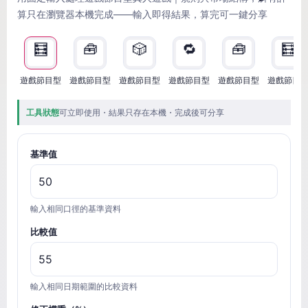
算只在瀏覽器本機完成——輸入即得結果，算完可一鍵分享
🧮
🧰
🎲
🔁
🧰
🧮
遊戲節目型
遊戲節目型
遊戲節目型
遊戲節目型
遊戲節目型
遊戲節目
工具狀態
可立即使用・結果只存在本機・完成後可分享
基準值
輸入相同口徑的基準資料
比較值
輸入相同日期範圍的比較資料