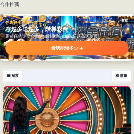
合作推薦
贊助
你現在卡在哪一階？
存越多送越多，階梯彩金
累積儲值達標自動解鎖對應彩金，階梯越高送越狠。
看我能領多少 →
☰ 探索
榜 情報