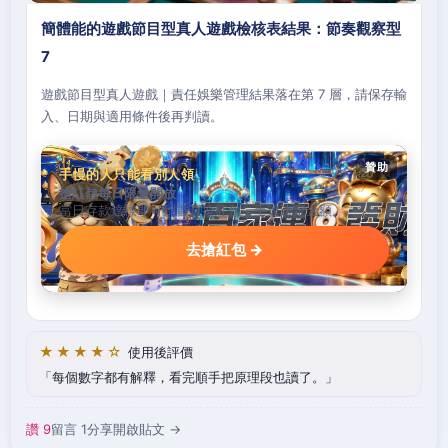
簡體能的遊戲節目型真人遊戲檢核表結果：節奏觀察型
7
遊戲節目型真人遊戲｜責任娛樂管理結果落在第 7 層，請保存輸
入、日期與適用條件後再判讀。
贊助
手慢的人只能看別人領
搶紅包每日限量開放
當日存款達標即可到首頁搶紅包，手速決定金額。
去搶紅包 →
★★★★☆
使用後評價
每個數字都有解釋，看完順手把原理段也讀了。
讚 9
留言 1
分享
開啟貼文 →