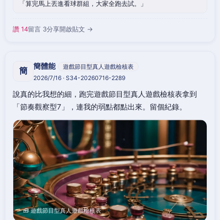
算完馬上丟進看球群組，大家全跑去試。
讚 14
留言 3
分享
開啟貼文 →
簡體能
遊戲節目型真人遊戲檢核表
簡
2026/7/16 · S34-20260716-2289
說真的比我想的細，跑完遊戲節目型真人遊戲檢核表拿到
「節奏觀察型7」，連我的弱點都點出來。留個紀錄。
🧰 遊戲節目型真人遊戲檢核表