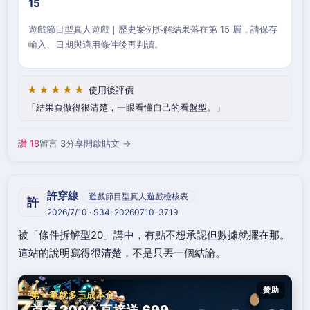
15
遊戲節目型真人遊戲｜歷史案例拆解結果落在第 15 層，請保存
輸入、日期與適用條件後再判讀。
★★★★★
使用後評價
結果頁做得很清楚，一眼看懂自己的看盤型。
讚 18
留言 3
分享
開啟貼文 →
許穿線
遊戲節目型真人遊戲檢核表
許
2026/7/10 · S34-20260710-3719
被「條件拆解型20」講中，有點不想承認但數據就擺在那。
這站的說明寫得很清楚，不是只丟一個結論。
贊助
第一筆就多三成本金