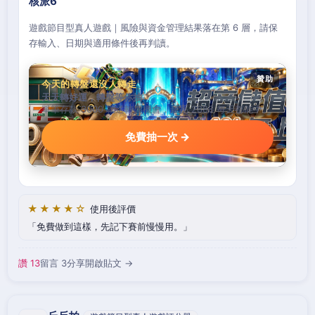
核派6
遊戲節目型真人遊戲｜風險與資金管理結果落在第 6 層，請保
存輸入、日期與適用條件後再判讀。
贊助
今天的轉盤還沒人轉走
天天轉好運，轉盤等你抽
單筆存款 3000 就送轉盤機會，最高 2888 每天都能中。
免費抽一次 →
★★★★☆
使用後評價
免費做到這樣，先記下賽前慢慢用。
讚 13
留言 3
分享
開啟貼文 →