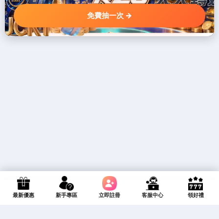
免費抽一次 →
報
帖
算
欄
人
最新優惠
新手專區
立即註冊
客服中心
領好禮
首頁
探索
工具
專欄
人物