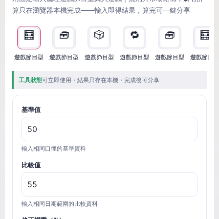
算只在瀏覽器本機完成——輸入即得結果，算完可一鍵分享
🧮
🧰
🎲
🔁
🧰
🧮
遊戲節目型
遊戲節目型
遊戲節目型
遊戲節目型
遊戲節目型
遊戲節目
工具狀態
可立即使用・結果只存在本機・完成後可分享
基準值
輸入相同口徑的基準資料
比較值
輸入相同日期範圍的比較資料