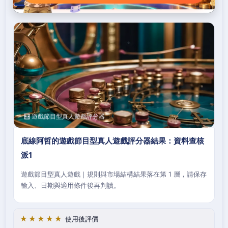
🧮 遊戲節目型真人遊戲評分器
底線阿哲的遊戲節目型真人遊戲評分器結果：資料查核
派1
遊戲節目型真人遊戲｜規則與市場結構結果落在第 1 層，請保存
輸入、日期與適用條件後再判讀。
★★★★★
使用後評價