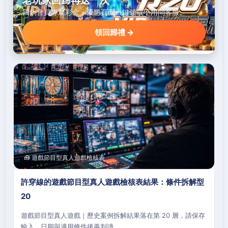
老玩家回歸再送一次
回鍋會員專屬彩金，優惠頁面一鍵領取不用問客服。
領回歸禮 →
🧰 遊戲節目型真人遊戲檢核表
許穿線的遊戲節目型真人遊戲檢核表結果：條件拆解型
20
遊戲節目型真人遊戲｜歷史案例拆解結果落在第 20 層，請保存
輸入、日期與適用條件後再判讀。