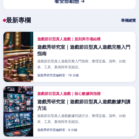
看全部動態 →
最新專欄
專欄總覽
遊戲節目型真人遊戲｜規則與市場結構
遊戲秀研究室｜遊戲節目型真人遊戲完整入門
指南
遊戲節目型真人遊戲完整入門指南，整理定義、資料、比較
表、工具、案例與常見錯誤。
遊戲秀研究室編輯室・16 分鐘
遊戲節目型真人遊戲｜核心數據與指標
遊戲秀研究室｜遊戲節目型真人遊戲數據判讀
方法
遊戲節目型真人遊戲數據判讀方法，整理定義、資料、比較
表、工具、案例與常見錯誤。
遊戲秀研究室編輯室・6 分鐘