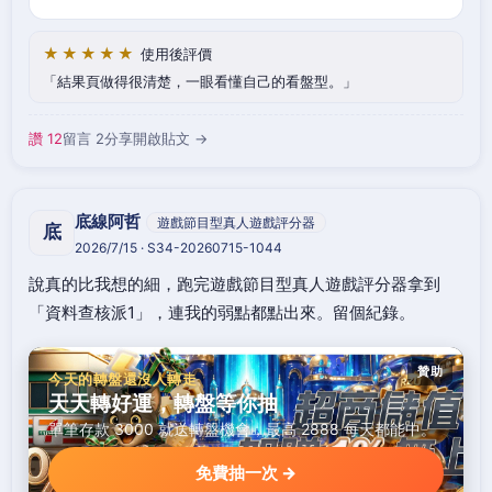
★★★★★
使用後評價
結果頁做得很清楚，一眼看懂自己的看盤型。
讚 12
留言 2
分享
開啟貼文 →
底線阿哲
遊戲節目型真人遊戲評分器
底
2026/7/15 · S34-20260715-1044
說真的比我想的細，跑完遊戲節目型真人遊戲評分器拿到
「資料查核派1」，連我的弱點都點出來。留個紀錄。
贊助
今天的轉盤還沒人轉走
天天轉好運，轉盤等你抽
單筆存款 3000 就送轉盤機會，最高 2888 每天都能中。
免費抽一次 →