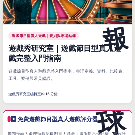
遊戲節目型真人遊戲｜規則與市場結構
遊戲秀研究室｜遊戲節目型真人遊
戲完整入門指南
遊戲節目型真人遊戲完整入門指南，整理定義、資料、比較表、
工具、案例與常見錯誤。
遊戲秀研究室編輯室
約 16 分鐘
🧮 免費遊戲節目型真人遊戲評分器
用固定輸入處理遊戲節目型真人遊戲｜規則與市場結構，所有計