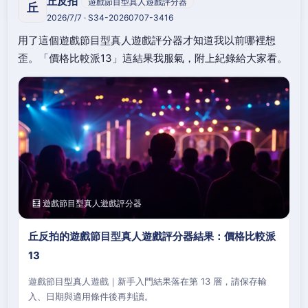
丘反拍
遊戲節目型真人遊戲評分器
丘
2026/7/7 · S34-20260707-3416
用了這個遊戲節目型真人遊戲評分器才知道我以前哪裡想
歪。「價格比較派13」這結果我服氣，附上紀錄給大家看。
🧮 遊戲節目型真人遊戲評分器
丘反拍的遊戲節目型真人遊戲評分器結果：價格比較派
13
遊戲節目型真人遊戲｜新手入門結果落在第 13 層，請保存輸
入、日期與適用條件後再判讀。