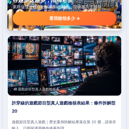
存越多送越多，階梯彩金
累積儲值達標自動解鎖對應彩金，階梯越高送越狠。
看我能領多少 →
🧰 遊戲節目型真人遊戲檢核表
許穿線的遊戲節目型真人遊戲檢核表結果：條件拆解型
20
遊戲節目型真人遊戲｜歷史案例拆解結果落在第 20 層，請保存
輸入、日期與適用條件後再判讀。