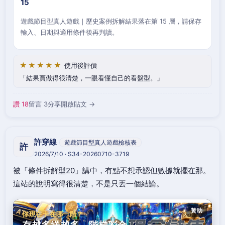
15
遊戲節目型真人遊戲｜歷史案例拆解結果落在第 15 層，請保存
輸入、日期與適用條件後再判讀。
★★★★★
使用後評價
結果頁做得很清楚，一眼看懂自己的看盤型。
讚 18
留言 3
分享
開啟貼文 →
許穿線
遊戲節目型真人遊戲檢核表
許
2026/7/10 · S34-20260710-3719
被「條件拆解型20」講中，有點不想承認但數據就擺在那。
這站的說明寫得很清楚，不是只丟一個結論。
贊助
你現在卡在哪一階？