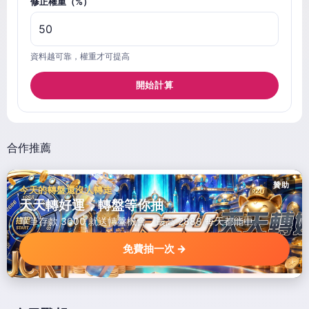
修正權重（%）
資料越可靠，權重才可提高
開始計算
合作推薦
贊助
今天的轉盤還沒人轉走
天天轉好運，轉盤等你抽
單筆存款 3000 就送轉盤機會，最高 2888 每天都能中。
免費抽一次 →