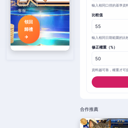
領取不用問
輸入相同口徑的基準資
客服。
比較值
領回
歸禮
→
輸入相同日期範圍的比
修正權重（%）
資料越可靠，權重才可
合作推薦