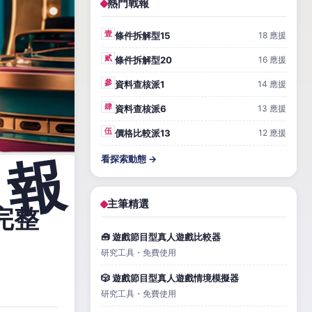
熱門戰報
壹
條件拆解型15
18 應援
貳
條件拆解型20
16 應援
參
資料查核派1
14 應援
肆
資料查核派6
13 應援
伍
價格比較派13
12 應援
看探索動態 →
主筆精選
完整
🧰 遊戲節目型真人遊戲比較器
研究工具・免費使用
🎲 遊戲節目型真人遊戲情境模擬器
研究工具・免費使用