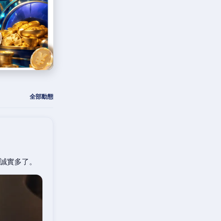
全部動態
誠實多了。