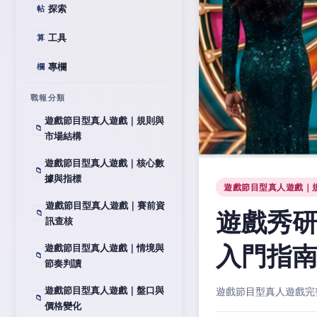
探索
帖
工具
算
專欄
欄
戰報分類
遊戲節目型真人遊戲｜規則與
📁
市場結構
遊戲節目型真人遊戲｜核心數
📁
據與指標
遊戲節目型真人遊戲｜
遊戲節目型真人遊戲｜賽前資
遊戲秀
📁
訊查核
入門指
遊戲節目型真人遊戲｜情境與
📁
節奏判讀
遊戲節目型真人遊戲｜盤口與
遊戲節目型真人遊戲完
📁
價格變化