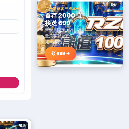
贊助
第一筆就多三成本金
首存 2000 直
接送 699
新會員限定加碼，碼
量只要彩金五倍，領
完就能玩。
領 699 →
贊助