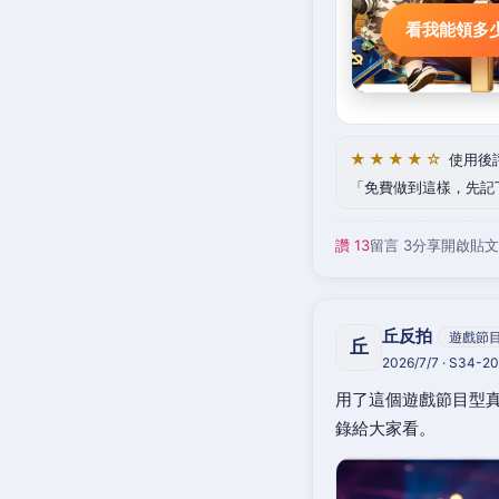
看我能領多少
★★★★☆
使用後
免費做到這樣，先記
讚 13
留言 3
分享
開啟貼文
丘反拍
遊戲節
丘
2026/7/7 · S34-
用了這個遊戲節目型
錄給大家看。