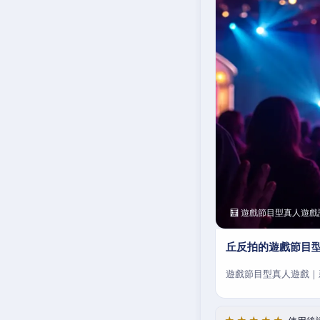
🧮 遊戲節目型真人遊
丘反拍的遊戲節目型
遊戲節目型真人遊戲｜