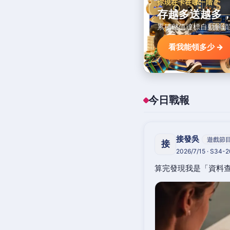
你現在卡在哪一階？
存越多送越多
累積儲值達標自動解鎖
看我能領多少 →
今日戰報
接發吳
遊戲節
接
2026/7/15 · S34-
算完發現我是「資料