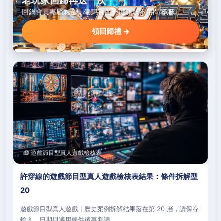
老玩家回歸再送一次
回鍋會員專屬彩金，優惠頁面一鍵領取不用問客服。
領回歸禮 →
🧰 遊戲節目型真人遊戲檢核表
許穿線的遊戲節目型真人遊戲檢核表結果：條件拆解型
20
遊戲節目型真人遊戲｜歷史案例拆解結果落在第 20 層，請保存
輸入、日期與適用條件後再判讀。