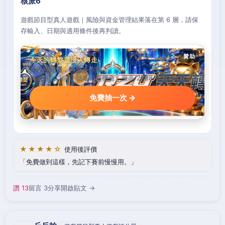
核派6
遊戲節目型真人遊戲｜風險與資金管理結果落在第 6 層，請保
存輸入、日期與適用條件後再判讀。
贊助
今天的轉盤還沒人轉走
天天轉好運，轉盤等你抽
單筆存款 3000 就送轉盤機會，最高 2888 每天都能中。
免費抽一次 →
★★★★☆
使用後評價
免費做到這樣，先記下賽前慢慢用。
讚 13
留言 3
分享
開啟貼文 →