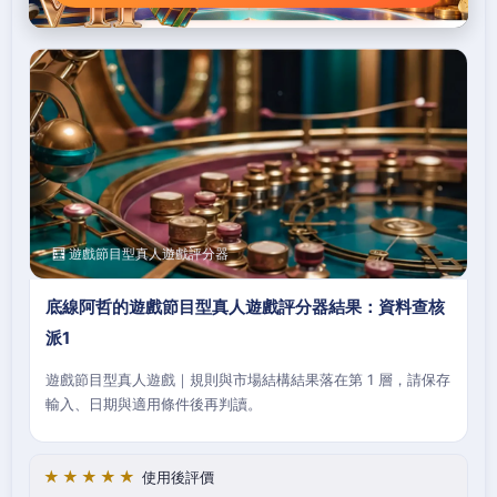
🧮 遊戲節目型真人遊戲評分器
底線阿哲的遊戲節目型真人遊戲評分器結果：資料查核
派1
遊戲節目型真人遊戲｜規則與市場結構結果落在第 1 層，請保存
輸入、日期與適用條件後再判讀。
★★★★★
使用後評價