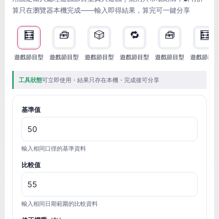
算只在瀏覽器本機完成——輸入即得結果，算完可一鍵分享
🧮
🧰
🎲
🔁
🧰
🧮
遊戲節目型
遊戲節目型
遊戲節目型
遊戲節目型
遊戲節目型
遊戲節目
工具狀態
可立即使用・結果只存在本機・完成後可分享
基準值
輸入相同口徑的基準資料
比較值
輸入相同日期範圍的比較資料