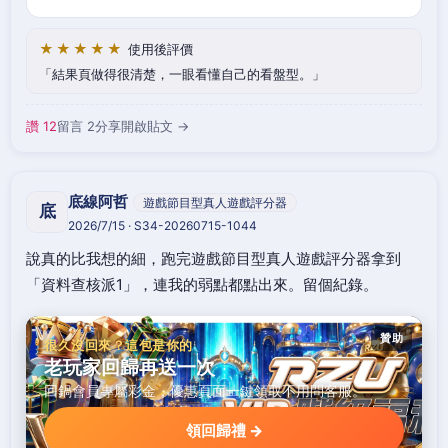
★★★★★
使用後評價
結果頁做得很清楚，一眼看懂自己的看盤型。
讚 12
留言 2
分享
開啟貼文 →
底線阿哲
遊戲節目型真人遊戲評分器
底
2026/7/15 · S34-20260715-1044
說真的比我想的細，跑完遊戲節目型真人遊戲評分器拿到
「資料查核派1」，連我的弱點都點出來。留個紀錄。
贊助
很久沒回來？這包是你的
老玩家回歸再送一次
回鍋會員專屬彩金，優惠頁面一鍵領取不用問客服。
領回歸禮 →