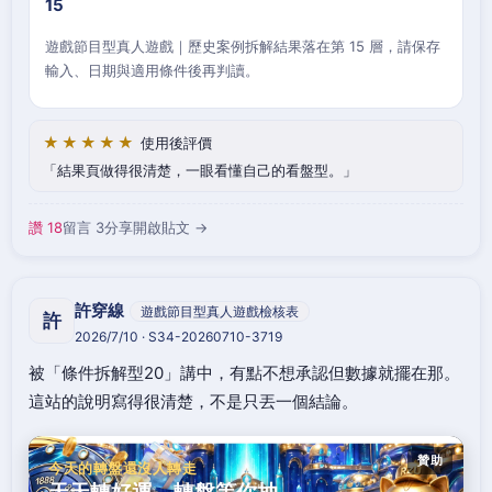
15
遊戲節目型真人遊戲｜歷史案例拆解結果落在第 15 層，請保存
輸入、日期與適用條件後再判讀。
★★★★★
使用後評價
結果頁做得很清楚，一眼看懂自己的看盤型。
讚 18
留言 3
分享
開啟貼文 →
許穿線
遊戲節目型真人遊戲檢核表
許
2026/7/10 · S34-20260710-3719
被「條件拆解型20」講中，有點不想承認但數據就擺在那。
這站的說明寫得很清楚，不是只丟一個結論。
贊助
今天的轉盤還沒人轉走