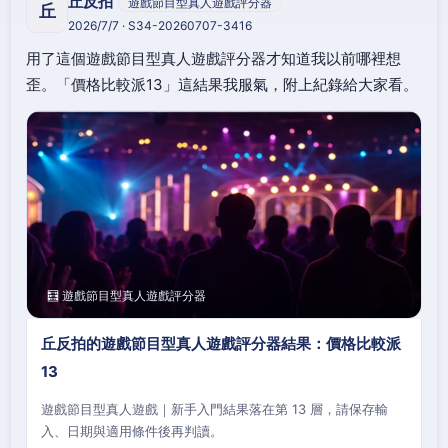
丘反拍
遊戲節目型真人遊戲評分器
丘
2026/7/7 · S34-20260707-3416
用了這個遊戲節目型真人遊戲評分器才知道我以前哪裡想
歪。「價格比較派13」這結果我服氣，附上紀錄給大家看。
🧮 遊戲節目型真人遊戲評分器
丘反拍的遊戲節目型真人遊戲評分器結果：價格比較派
13
遊戲節目型真人遊戲｜新手入門結果落在第 13 層，請保存輸
入、日期與適用條件後再判讀。