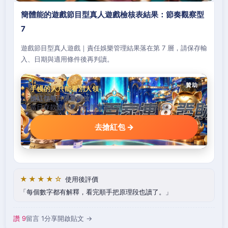
簡體能的遊戲節目型真人遊戲檢核表結果：節奏觀察型
7
遊戲節目型真人遊戲｜責任娛樂管理結果落在第 7 層，請保存輸
入、日期與適用條件後再判讀。
贊助
手慢的人只能看別人領
搶紅包每日限量開放
當日存款達標即可到首頁搶紅包，手速決定金額。
去搶紅包 →
★★★★☆
使用後評價
每個數字都有解釋，看完順手把原理段也讀了。
讚 9
留言 1
分享
開啟貼文 →