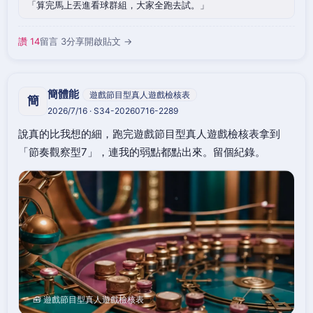
算完馬上丟進看球群組，大家全跑去試。
讚 14
留言 3
分享
開啟貼文 →
簡體能
遊戲節目型真人遊戲檢核表
簡
2026/7/16 · S34-20260716-2289
說真的比我想的細，跑完遊戲節目型真人遊戲檢核表拿到
「節奏觀察型7」，連我的弱點都點出來。留個紀錄。
🧰 遊戲節目型真人遊戲檢核表