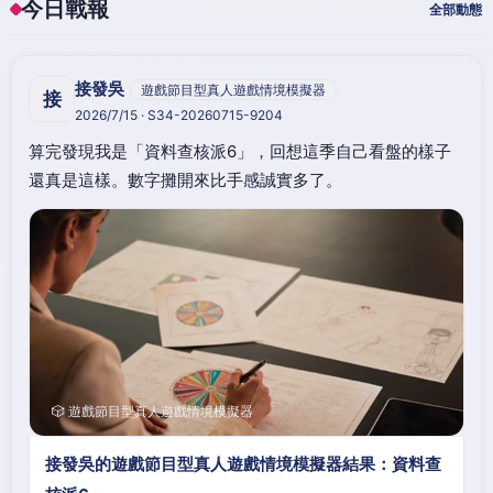
今日戰報
全部動態
接發吳
遊戲節目型真人遊戲情境模擬器
接
2026/7/15 · S34-20260715-9204
算完發現我是「資料查核派6」，回想這季自己看盤的樣子
還真是這樣。數字攤開來比手感誠實多了。
🎲 遊戲節目型真人遊戲情境模擬器
接發吳的遊戲節目型真人遊戲情境模擬器結果：資料查