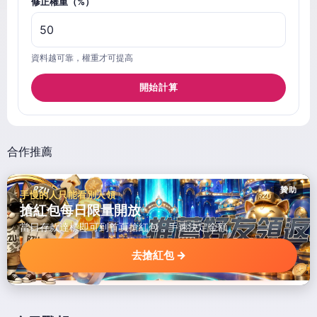
修正權重（%）
資料越可靠，權重才可提高
開始計算
合作推薦
贊助
手慢的人只能看別人領
搶紅包每日限量開放
當日存款達標即可到首頁搶紅包，手速決定金額。
去搶紅包 →