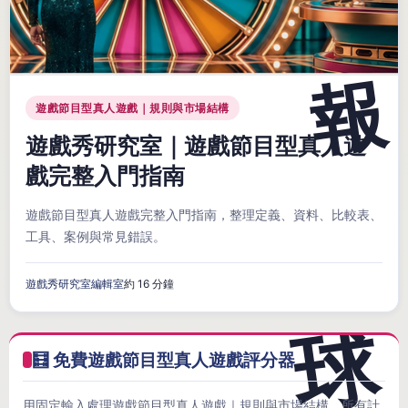
遊戲節目型真人遊戲｜規則與市場結構
遊戲秀研究室｜遊戲節目型真人遊
戲完整入門指南
遊戲節目型真人遊戲完整入門指南，整理定義、資料、比較表、
工具、案例與常見錯誤。
遊戲秀研究室編輯室
約 16 分鐘
🧮 免費遊戲節目型真人遊戲評分器
用固定輸入處理遊戲節目型真人遊戲｜規則與市場結構，所有計