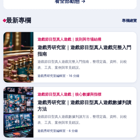
看全部動態 →
最新專欄
專欄總覽
遊戲節目型真人遊戲｜規則與市場結構
遊戲秀研究室｜遊戲節目型真人遊戲完整入門
指南
遊戲節目型真人遊戲完整入門指南，整理定義、資料、比較
表、工具、案例與常見錯誤。
遊戲秀研究室編輯室・16 分鐘
遊戲節目型真人遊戲｜核心數據與指標
遊戲秀研究室｜遊戲節目型真人遊戲數據判讀
方法
遊戲節目型真人遊戲數據判讀方法，整理定義、資料、比較
表、工具、案例與常見錯誤。
遊戲秀研究室編輯室・6 分鐘