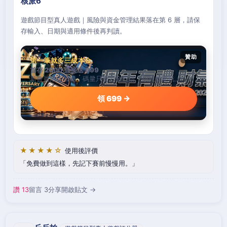
核派6
遊戲節目型真人遊戲｜風險與資金管理結果落在第 6 層，請保
存輸入、日期與適用條件後再判讀。
贊助
第一筆就多三成本金
首存 2000 直接送 699
新會員限定加碼，碼量只要彩金五倍，領完就能玩。
領 699 →
★★★★☆
使用後評價
免費做到這樣，先記下賽前慢慢用。
讚 13
留言 3
分享
開啟貼文 →