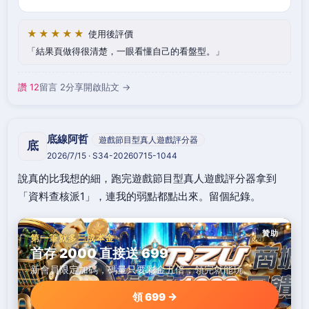
★★★★★
使用後評價
結果頁做得很清楚，一眼看懂自己的看盤型。
讚 12
留言 2
分享
開啟貼文 →
底線阿哲
遊戲節目型真人遊戲評分器
底
2026/7/15 · S34-20260715-1044
說真的比我想的細，跑完遊戲節目型真人遊戲評分器拿到
「資料查核派1」，連我的弱點都點出來。留個紀錄。
贊助
第一筆就多三成本金
首存 2000 直接送 699
新會員限定加碼，碼量只要彩金五倍，領完就能玩。
領 699 →