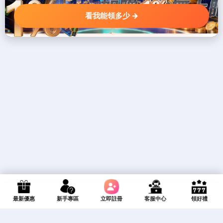
看我能領多少 →
報
帖
算
欄
人
最新優惠
新手專區
立即註冊
客服中心
領好禮
首頁
探索
工具
專欄
人物