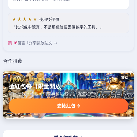
★★★★☆
使用後評價
比想像中認真，不是那種隨便丟個數字的工具。
讚 16
留言 1
分享
開啟貼文 →
合作推薦
贊助
手慢的人只能看別人領
搶紅包每日限量開放
當日存款達標即可到首頁搶紅包，手速決定金額。
去搶紅包 →