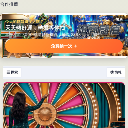
合作推薦
贊助
今天的轉盤還沒人轉走
天天轉好運，轉盤等你抽
單筆存款 3000 就送轉盤機會，最高 2888 每天都能中。
免費抽一次 →
☰ 探索
榜 情報