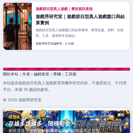
遊戲節目型真人遊戲｜賽前資訊查核
遊戲秀研究室｜遊戲節目型真人遊戲盤口與結
算實例
遊戲節目型真人遊戲盤口與結算實例，整理定義、資料、比較
表、工具、案例與常見錯誤。
遊戲秀研究室編輯室・6 分鐘
關於本站
｜
作者
｜
編輯政策
｜
專欄
｜
工具牆
本站提供遊戲節目型真人遊戲教育與機率研究內容，不接受投注、不代理
平台。未滿 18 歲請勿參與。
© 2026 遊戲秀研究室
贊助
你現在卡在哪一階？
存越多送越多，階梯彩金
累積儲值達標自動解鎖對應彩金，階梯越高送越狠。