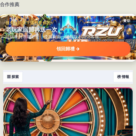
合作推薦
贊助
很久沒回來？這包是你的
老玩家回歸再送一次
回鍋會員專屬彩金，優惠頁面一鍵領取不用問客服。
領回歸禮 →
☰ 探索
榜 情報