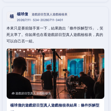
楊球僮
遊戲節目型真人遊戲檢核表
楊
2026/7/11 · S34-20260711-3401
本來只是賽前隨手算一下，結果跑出「條件拆解型15」，笑
死太準了。你如果也在看遊戲節目型真人遊戲檢核表，真的
可以自己丟一組。
🧰 遊戲節目型真人遊戲檢核表
楊球僮的遊戲節目型真人遊戲檢核表結果：條件拆解型