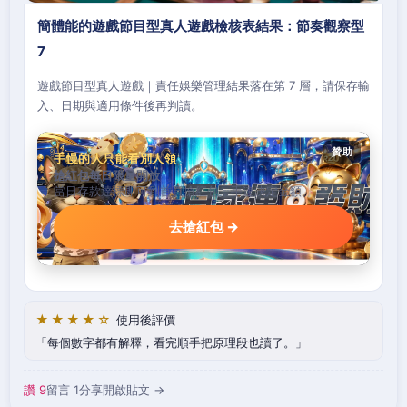
簡體能的遊戲節目型真人遊戲檢核表結果：節奏觀察型
7
遊戲節目型真人遊戲｜責任娛樂管理結果落在第 7 層，請保存輸
入、日期與適用條件後再判讀。
贊助
手慢的人只能看別人領
搶紅包每日限量開放
當日存款達標即可到首頁搶紅包，手速決定金額。
去搶紅包 →
★★★★☆
使用後評價
每個數字都有解釋，看完順手把原理段也讀了。
讚 9
留言 1
分享
開啟貼文 →