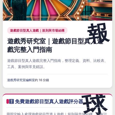
遊戲節目型真人遊戲｜規則與市場結構
遊戲秀研究室｜遊戲節目型真人遊
戲完整入門指南
遊戲節目型真人遊戲完整入門指南，整理定義、資料、比較表、
工具、案例與常見錯誤。
遊戲秀研究室編輯室
約 16 分鐘
🧮 免費遊戲節目型真人遊戲評分器
用固定輸入處理遊戲節目型真人遊戲｜規則與市場結構，所有計