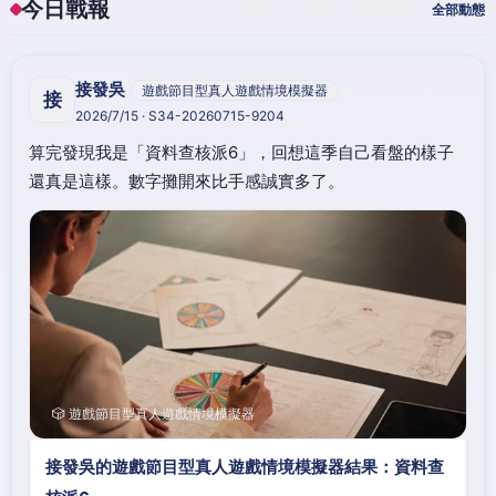
今日戰報
全部動態
接發吳
遊戲節目型真人遊戲情境模擬器
接
2026/7/15 · S34-20260715-9204
算完發現我是「資料查核派6」，回想這季自己看盤的樣子
還真是這樣。數字攤開來比手感誠實多了。
🎲 遊戲節目型真人遊戲情境模擬器
接發吳的遊戲節目型真人遊戲情境模擬器結果：資料查