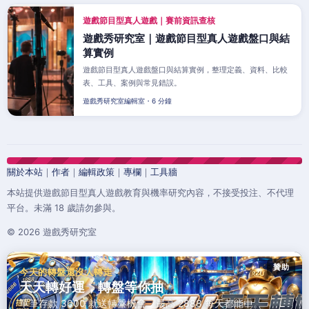
遊戲節目型真人遊戲｜賽前資訊查核
遊戲秀研究室｜遊戲節目型真人遊戲盤口與結
算實例
遊戲節目型真人遊戲盤口與結算實例，整理定義、資料、比較
表、工具、案例與常見錯誤。
遊戲秀研究室編輯室・6 分鐘
關於本站
｜
作者
｜
編輯政策
｜
專欄
｜
工具牆
本站提供遊戲節目型真人遊戲教育與機率研究內容，不接受投注、不代理
平台。未滿 18 歲請勿參與。
© 2026 遊戲秀研究室
贊助
今天的轉盤還沒人轉走
天天轉好運，轉盤等你抽
單筆存款 3000 就送轉盤機會，最高 2888 每天都能中。