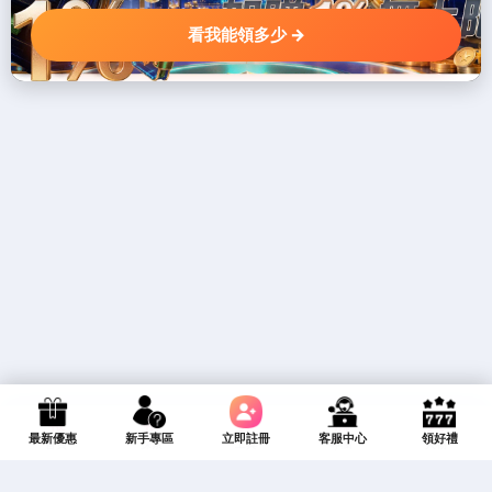
看我能領多少 →
報
帖
算
欄
人
最新優惠
新手專區
立即註冊
客服中心
領好禮
首頁
探索
工具
專欄
人物