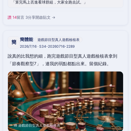
算完馬上丟進看球群組，大家全跑去試。
讚 14
留言 3
分享
開啟貼文 →
簡體能
遊戲節目型真人遊戲檢核表
簡
2026/7/16 · S34-20260716-2289
說真的比我想的細，跑完遊戲節目型真人遊戲檢核表拿到
「節奏觀察型7」，連我的弱點都點出來。留個紀錄。
🧰 遊戲節目型真人遊戲檢核表