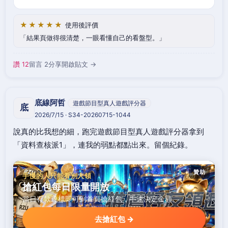
★★★★★
使用後評價
結果頁做得很清楚，一眼看懂自己的看盤型。
讚 12
留言 2
分享
開啟貼文 →
底線阿哲
遊戲節目型真人遊戲評分器
底
2026/7/15 · S34-20260715-1044
說真的比我想的細，跑完遊戲節目型真人遊戲評分器拿到
「資料查核派1」，連我的弱點都點出來。留個紀錄。
贊助
手慢的人只能看別人領
搶紅包每日限量開放
當日存款達標即可到首頁搶紅包，手速決定金額。
去搶紅包 →