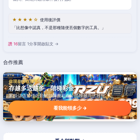
★★★★☆
使用後評價
比想像中認真，不是那種隨便丟個數字的工具。
讚 16
留言 1
分享
開啟貼文 →
合作推薦
贊助
你現在卡在哪一階？
存越多送越多，階梯彩金
累積儲值達標自動解鎖對應彩金，階梯越高送越狠。
看我能領多少 →