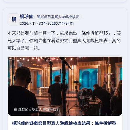
楊球僮
遊戲節目型真人遊戲檢核表
楊
2026/7/11 · S34-20260711-3401
本來只是賽前隨手算一下，結果跑出「條件拆解型15」，笑
死太準了。你如果也在看遊戲節目型真人遊戲檢核表，真的
可以自己丟一組。
🧰 遊戲節目型真人遊戲檢核表
楊球僮的遊戲節目型真人遊戲檢核表結果：條件拆解型