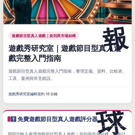
遊戲節目型真人遊戲｜規則與市場結構
遊戲秀研究室｜遊戲節目型真人遊
戲完整入門指南
遊戲節目型真人遊戲完整入門指南，整理定義、資料、比較表、
工具、案例與常見錯誤。
遊戲秀研究室編輯室
約 16 分鐘
🧮 免費遊戲節目型真人遊戲評分器
用固定輸入處理遊戲節目型真人遊戲｜規則與市場結構，所有計