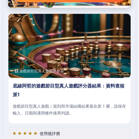
🧮 遊戲節目型真人遊戲評分器
底線阿哲的遊戲節目型真人遊戲評分器結果：資料查核
派1
遊戲節目型真人遊戲｜規則與市場結構結果落在第 1 層，請保存
輸入、日期與適用條件後再判讀。
★★★★★
使用後評價