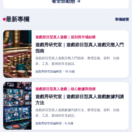
看全部動態 →
最新專欄
專欄總覽
遊戲節目型真人遊戲｜規則與市場結構
遊戲秀研究室｜遊戲節目型真人遊戲完整入門
指南
遊戲節目型真人遊戲完整入門指南，整理定義、資料、比較
表、工具、案例與常見錯誤。
遊戲秀研究室編輯室・16 分鐘
遊戲節目型真人遊戲｜核心數據與指標
遊戲秀研究室｜遊戲節目型真人遊戲數據判讀
方法
遊戲節目型真人遊戲數據判讀方法，整理定義、資料、比較
表、工具、案例與常見錯誤。
遊戲秀研究室編輯室・6 分鐘