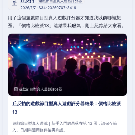
丘反拍
遊戲節目型真人遊戲評分器
丘
2026/7/7 · S34-20260707-3416
用了這個遊戲節目型真人遊戲評分器才知道我以前哪裡想
歪。「價格比較派13」這結果我服氣，附上紀錄給大家看。
🧮 遊戲節目型真人遊戲評分器
丘反拍的遊戲節目型真人遊戲評分器結果：價格比較派
13
遊戲節目型真人遊戲｜新手入門結果落在第 13 層，請保存輸
入、日期與適用條件後再判讀。