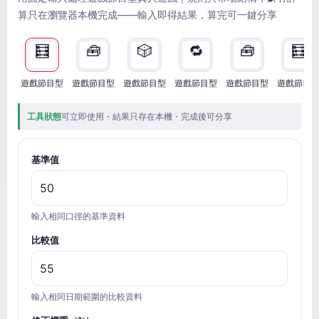
算只在瀏覽器本機完成——輸入即得結果，算完可一鍵分享
🧮
🧰
🎲
🔁
🧰
🧮
遊戲節目型
遊戲節目型
遊戲節目型
遊戲節目型
遊戲節目型
遊戲節目
工具狀態
可立即使用・結果只存在本機・完成後可分享
基準值
輸入相同口徑的基準資料
比較值
輸入相同日期範圍的比較資料