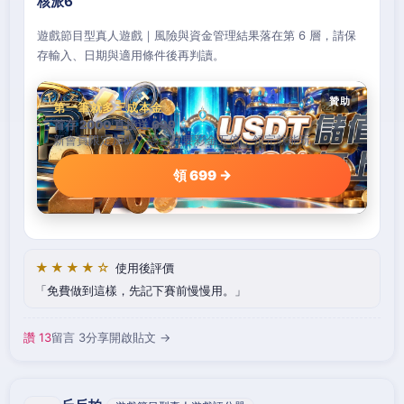
核派6
遊戲節目型真人遊戲｜風險與資金管理結果落在第 6 層，請保
存輸入、日期與適用條件後再判讀。
贊助
第一筆就多三成本金
首存 2000 直接送 699
新會員限定加碼，碼量只要彩金五倍，領完就能玩。
領 699 →
★★★★☆
使用後評價
免費做到這樣，先記下賽前慢慢用。
讚 13
留言 3
分享
開啟貼文 →