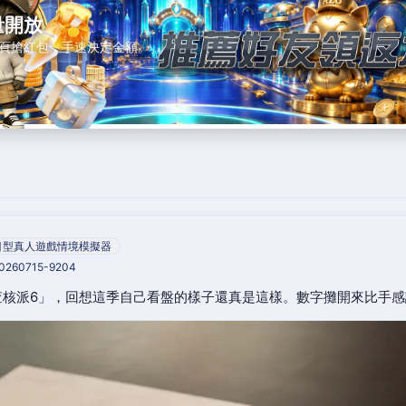
量開放
頁搶紅包，手速決定金額。
目型真人遊戲情境模擬器
20260715-9204
查核派6」，回想這季自己看盤的樣子還真是這樣。數字攤開來比手感