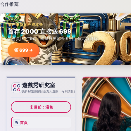
合作推薦
第一筆就多三成本金
首存 2000 直接送 699
新會員限定加碼，碼量只要彩金五倍，領完就能玩。
領 699 →
遊戲秀研究室
基線
先拆解遊戲節目型真人遊戲，再判讀數據與價格
☀
目前：淺色
首頁
報