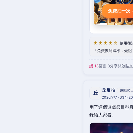
免費抽一次 
★★★★☆
使用後
免費做到這樣，先記
讚 13
留言 3
分享
開啟貼文
丘反拍
遊戲節
丘
2026/7/7 · S34-
用了這個遊戲節目型
錄給大家看。