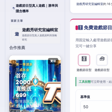
遊戲秀研究室編輯室
約 16
遊戲節目型真人遊戲｜勝率與
📁
隱含機率
當家主筆
🧮 免費遊戲節
遊戲秀研究室編輯室
遊
遊戲節目型真人遊戲資料與策略
用固定輸入處理遊戲節
研究
完可一鍵分享
合作推薦
🧮
🧰
贊助
第一筆就多
三成本金
遊戲節目型
遊戲節目型
首存
2000
工具狀態
可立即使用・結
直接送
699
基準值
新會員限定
加碼，碼量
只要彩金五