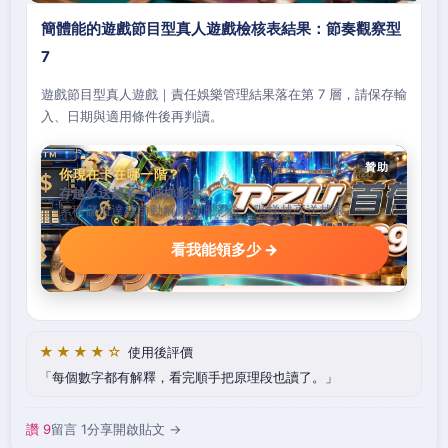
簡體能的遊戲節目型真人遊戲檢核表結果：節奏觀察型
7
遊戲節目型真人遊戲｜責任娛樂管理結果落在第 7 層，請保存輸
入、日期與適用條件後再判讀。
贊助
你現在卡在哪一階？
存越多送越多，階梯彩金
累積儲值達標自動解鎖對應彩金，階梯越高送越狠。
看我能領多少 →
★★★★☆
使用後評價
每個數字都有解釋，看完順手把原理段也讀了。
讚 9
留言 1
分享
開啟貼文 →