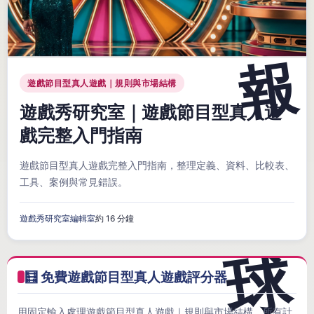
遊戲節目型真人遊戲｜規則與市場結構
遊戲秀研究室｜遊戲節目型真人遊
戲完整入門指南
遊戲節目型真人遊戲完整入門指南，整理定義、資料、比較表、
工具、案例與常見錯誤。
遊戲秀研究室編輯室
約 16 分鐘
🧮 免費遊戲節目型真人遊戲評分器
用固定輸入處理遊戲節目型真人遊戲｜規則與市場結構，所有計