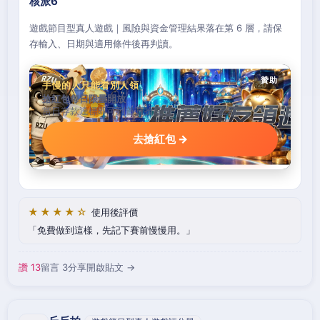
核派6
遊戲節目型真人遊戲｜風險與資金管理結果落在第 6 層，請保
存輸入、日期與適用條件後再判讀。
贊助
手慢的人只能看別人領
搶紅包每日限量開放
當日存款達標即可到首頁搶紅包，手速決定金額。
去搶紅包 →
★★★★☆
使用後評價
免費做到這樣，先記下賽前慢慢用。
讚 13
留言 3
分享
開啟貼文 →