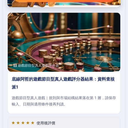
🧮 遊戲節目型真人遊戲評分器
底線阿哲的遊戲節目型真人遊戲評分器結果：資料查核
派1
遊戲節目型真人遊戲｜規則與市場結構結果落在第 1 層，請保存
輸入、日期與適用條件後再判讀。
★★★★★
使用後評價