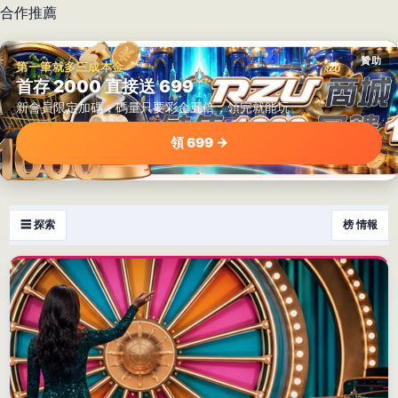
合作推薦
贊助
第一筆就多三成本金
首存 2000 直接送 699
新會員限定加碼，碼量只要彩金五倍，領完就能玩。
領 699 →
☰ 探索
榜 情報