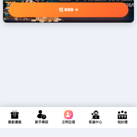
領 699 →
報
帖
算
欄
人
最新優惠
新手專區
立即註冊
客服中心
領好禮
首頁
探索
工具
專欄
人物