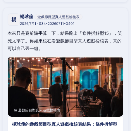
楊球僮
遊戲節目型真人遊戲檢核表
楊
2026/7/11 · S34-20260711-3401
本來只是賽前隨手算一下，結果跑出「條件拆解型15」，笑
死太準了。你如果也在看遊戲節目型真人遊戲檢核表，真的
可以自己丟一組。
🧰 遊戲節目型真人遊戲檢核表
楊球僮的遊戲節目型真人遊戲檢核表結果：條件拆解型