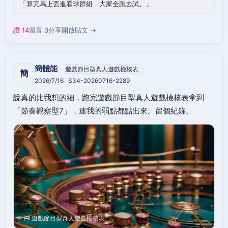
算完馬上丟進看球群組，大家全跑去試。
讚 14
留言 3
分享
開啟貼文 →
簡體能
遊戲節目型真人遊戲檢核表
簡
2026/7/16 · S34-20260716-2289
說真的比我想的細，跑完遊戲節目型真人遊戲檢核表拿到
「節奏觀察型7」，連我的弱點都點出來。留個紀錄。
🧰 遊戲節目型真人遊戲檢核表