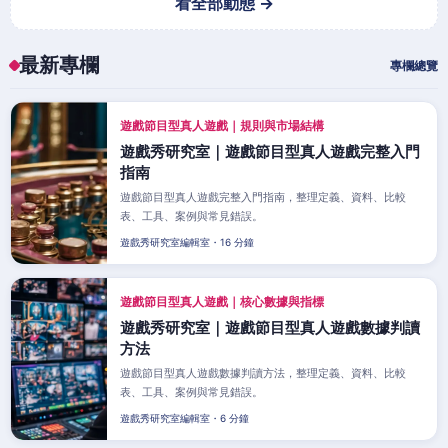
看全部動態 →
最新專欄
專欄總覽
遊戲節目型真人遊戲｜規則與市場結構
遊戲秀研究室｜遊戲節目型真人遊戲完整入門
指南
遊戲節目型真人遊戲完整入門指南，整理定義、資料、比較
表、工具、案例與常見錯誤。
遊戲秀研究室編輯室・16 分鐘
遊戲節目型真人遊戲｜核心數據與指標
遊戲秀研究室｜遊戲節目型真人遊戲數據判讀
方法
遊戲節目型真人遊戲數據判讀方法，整理定義、資料、比較
表、工具、案例與常見錯誤。
遊戲秀研究室編輯室・6 分鐘