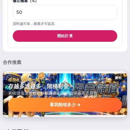
修正權重（%）
資料越可靠，權重才可提高
開始計算
合作推薦
贊助
你現在卡在哪一階？
存越多送越多，階梯彩金
累積儲值達標自動解鎖對應彩金，階梯越高送越狠。
看我能領多少 →