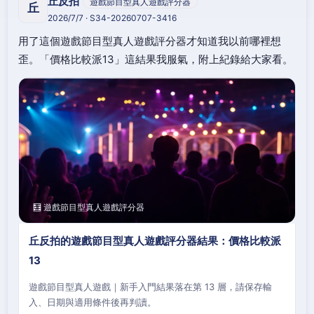
丘反拍
遊戲節目型真人遊戲評分器
丘
2026/7/7 · S34-20260707-3416
用了這個遊戲節目型真人遊戲評分器才知道我以前哪裡想
歪。「價格比較派13」這結果我服氣，附上紀錄給大家看。
🧮 遊戲節目型真人遊戲評分器
丘反拍的遊戲節目型真人遊戲評分器結果：價格比較派
13
遊戲節目型真人遊戲｜新手入門結果落在第 13 層，請保存輸
入、日期與適用條件後再判讀。