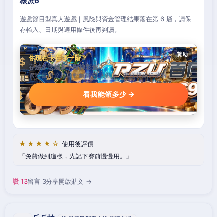
核派6
遊戲節目型真人遊戲｜風險與資金管理結果落在第 6 層，請保
存輸入、日期與適用條件後再判讀。
贊助
你現在卡在哪一階？
存越多送越多，階梯彩金
累積儲值達標自動解鎖對應彩金，階梯越高送越狠。
看我能領多少 →
★★★★☆
使用後評價
免費做到這樣，先記下賽前慢慢用。
讚 13
留言 3
分享
開啟貼文 →