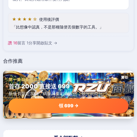
★★★★☆
使用後評價
比想像中認真，不是那種隨便丟個數字的工具。
讚 16
留言 1
分享
開啟貼文 →
合作推薦
贊助
第一筆就多三成本金
首存 2000 直接送 699
新會員限定加碼，碼量只要彩金五倍，領完就能玩。
領 699 →