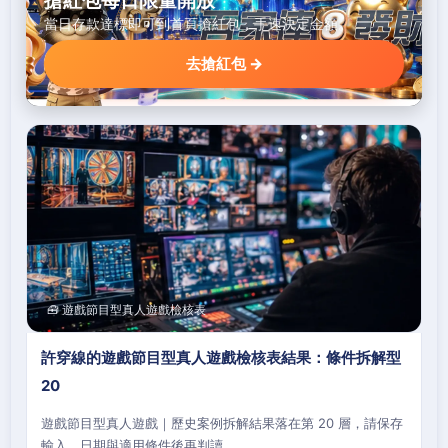
搶紅包每日限量開放
當日存款達標即可到首頁搶紅包，手速決定金額。
去搶紅包 →
🧰 遊戲節目型真人遊戲檢核表
許穿線的遊戲節目型真人遊戲檢核表結果：條件拆解型
20
遊戲節目型真人遊戲｜歷史案例拆解結果落在第 20 層，請保存
輸入、日期與適用條件後再判讀。