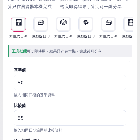
算只在瀏覽器本機完成——輸入即得結果，算完可一鍵分享
🧮
🧰
🎲
🔁
🧰
🧮
遊戲節目型
遊戲節目型
遊戲節目型
遊戲節目型
遊戲節目型
遊戲節目
工具狀態
可立即使用・結果只存在本機・完成後可分享
基準值
輸入相同口徑的基準資料
比較值
輸入相同日期範圍的比較資料