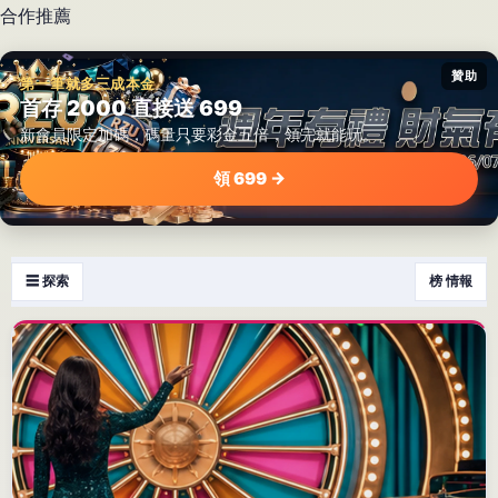
合作推薦
贊助
第一筆就多三成本金
首存 2000 直接送 699
新會員限定加碼，碼量只要彩金五倍，領完就能玩。
領 699 →
☰ 探索
榜 情報