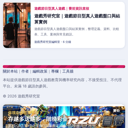
遊戲節目型真人遊戲｜賽前資訊查核
遊戲秀研究室｜遊戲節目型真人遊戲盤口與結
算實例
遊戲節目型真人遊戲盤口與結算實例，整理定義、資料、比較
表、工具、案例與常見錯誤。
遊戲秀研究室編輯室・6 分鐘
關於本站
｜
作者
｜
編輯政策
｜
專欄
｜
工具牆
本站提供遊戲節目型真人遊戲教育與機率研究內容，不接受投注、不代理
平台。未滿 18 歲請勿參與。
© 2026 遊戲秀研究室
贊助
你現在卡在哪一階？
存越多送越多，階梯彩金
累積儲值達標自動解鎖對應彩金，階梯越高送越狠。