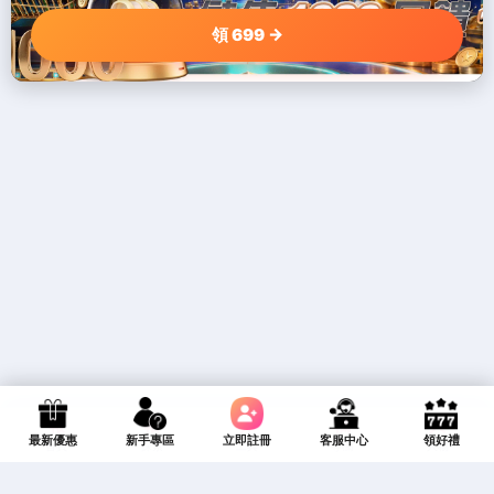
領 699 →
報
帖
算
欄
人
最新優惠
新手專區
立即註冊
客服中心
領好禮
首頁
探索
工具
專欄
人物