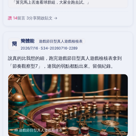
算完馬上丟進看球群組，大家全跑去試。
讚 14
留言 3
分享
開啟貼文 →
簡體能
遊戲節目型真人遊戲檢核表
簡
2026/7/16 · S34-20260716-2289
說真的比我想的細，跑完遊戲節目型真人遊戲檢核表拿到
「節奏觀察型7」，連我的弱點都點出來。留個紀錄。
🧰 遊戲節目型真人遊戲檢核表