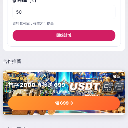
修正權重（%）
資料越可靠，權重才可提高
開始計算
合作推薦
贊助
第一筆就多三成本金
首存 2000 直接送 699
新會員限定加碼，碼量只要彩金五倍，領完就能玩。
領 699 →