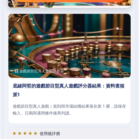
🧮 遊戲節目型真人遊戲評分器
底線阿哲的遊戲節目型真人遊戲評分器結果：資料查核
派1
遊戲節目型真人遊戲｜規則與市場結構結果落在第 1 層，請保存
輸入、日期與適用條件後再判讀。
★★★★★
使用後評價