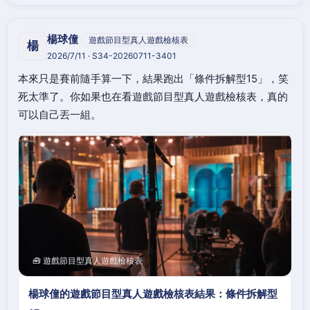
楊球僮
遊戲節目型真人遊戲檢核表
楊
2026/7/11 · S34-20260711-3401
本來只是賽前隨手算一下，結果跑出「條件拆解型15」，笑
死太準了。你如果也在看遊戲節目型真人遊戲檢核表，真的
可以自己丟一組。
🧰 遊戲節目型真人遊戲檢核表
楊球僮的遊戲節目型真人遊戲檢核表結果：條件拆解型