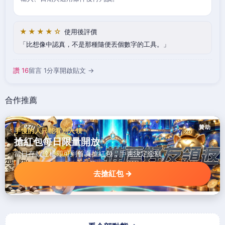
★★★★☆
使用後評價
比想像中認真，不是那種隨便丟個數字的工具。
讚 16
留言 1
分享
開啟貼文 →
合作推薦
贊助
手慢的人只能看別人領
搶紅包每日限量開放
當日存款達標即可到首頁搶紅包，手速決定金額。
去搶紅包 →