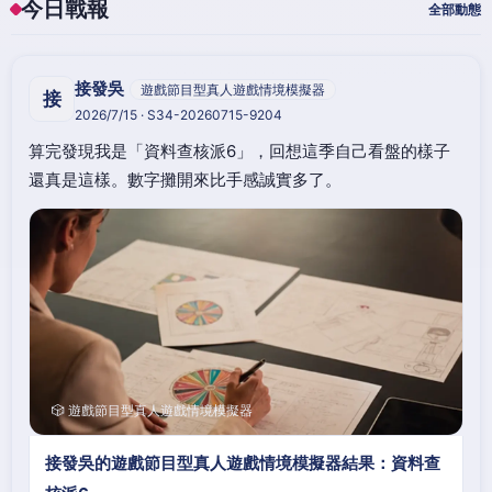
今日戰報
全部動態
接發吳
遊戲節目型真人遊戲情境模擬器
接
2026/7/15 · S34-20260715-9204
算完發現我是「資料查核派6」，回想這季自己看盤的樣子
還真是這樣。數字攤開來比手感誠實多了。
🎲 遊戲節目型真人遊戲情境模擬器
接發吳的遊戲節目型真人遊戲情境模擬器結果：資料查