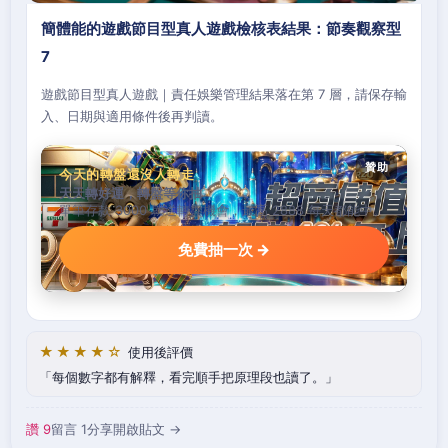
簡體能的遊戲節目型真人遊戲檢核表結果：節奏觀察型
7
遊戲節目型真人遊戲｜責任娛樂管理結果落在第 7 層，請保存輸
入、日期與適用條件後再判讀。
贊助
今天的轉盤還沒人轉走
天天轉好運，轉盤等你抽
單筆存款 3000 就送轉盤機會，最高 2888 每天都能中。
免費抽一次 →
★★★★☆
使用後評價
每個數字都有解釋，看完順手把原理段也讀了。
讚 9
留言 1
分享
開啟貼文 →