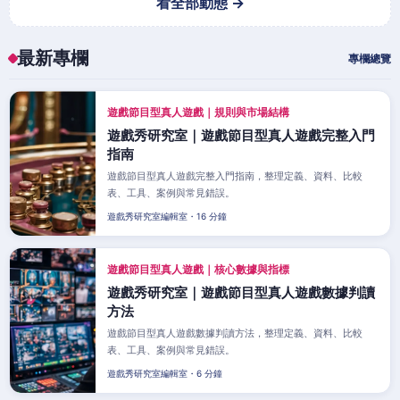
看全部動態 →
最新專欄
專欄總覽
遊戲節目型真人遊戲｜規則與市場結構
遊戲秀研究室｜遊戲節目型真人遊戲完整入門
指南
遊戲節目型真人遊戲完整入門指南，整理定義、資料、比較
表、工具、案例與常見錯誤。
遊戲秀研究室編輯室・16 分鐘
遊戲節目型真人遊戲｜核心數據與指標
遊戲秀研究室｜遊戲節目型真人遊戲數據判讀
方法
遊戲節目型真人遊戲數據判讀方法，整理定義、資料、比較
表、工具、案例與常見錯誤。
遊戲秀研究室編輯室・6 分鐘