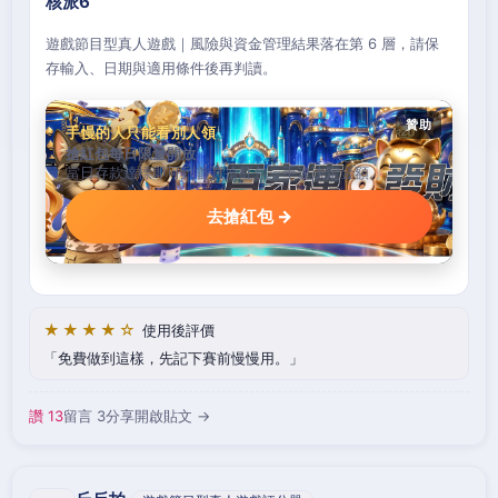
核派6
遊戲節目型真人遊戲｜風險與資金管理結果落在第 6 層，請保
存輸入、日期與適用條件後再判讀。
贊助
手慢的人只能看別人領
搶紅包每日限量開放
當日存款達標即可到首頁搶紅包，手速決定金額。
去搶紅包 →
★★★★☆
使用後評價
免費做到這樣，先記下賽前慢慢用。
讚 13
留言 3
分享
開啟貼文 →