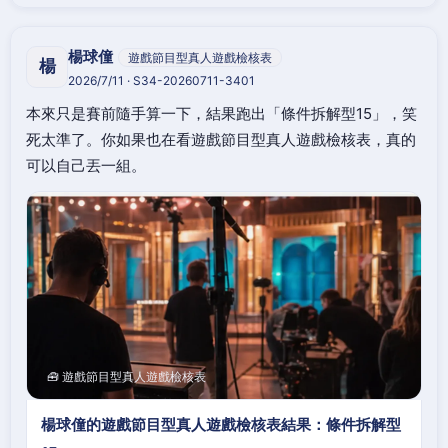
楊球僮
遊戲節目型真人遊戲檢核表
楊
2026/7/11 · S34-20260711-3401
本來只是賽前隨手算一下，結果跑出「條件拆解型15」，笑
死太準了。你如果也在看遊戲節目型真人遊戲檢核表，真的
可以自己丟一組。
🧰 遊戲節目型真人遊戲檢核表
楊球僮的遊戲節目型真人遊戲檢核表結果：條件拆解型