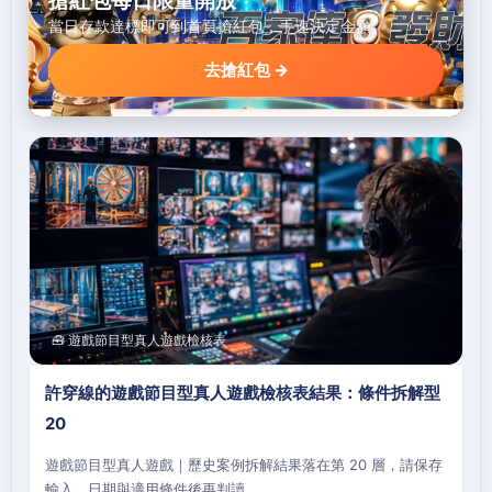
搶紅包每日限量開放
當日存款達標即可到首頁搶紅包，手速決定金額。
去搶紅包 →
🧰 遊戲節目型真人遊戲檢核表
許穿線的遊戲節目型真人遊戲檢核表結果：條件拆解型
20
遊戲節目型真人遊戲｜歷史案例拆解結果落在第 20 層，請保存
輸入、日期與適用條件後再判讀。