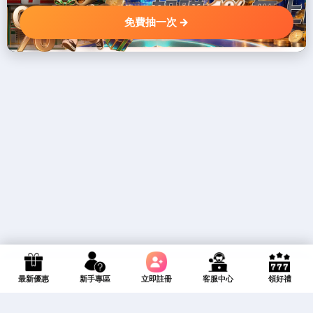
免費抽一次 →
報
帖
算
欄
人
最新優惠
新手專區
立即註冊
客服中心
領好禮
首頁
探索
工具
專欄
人物