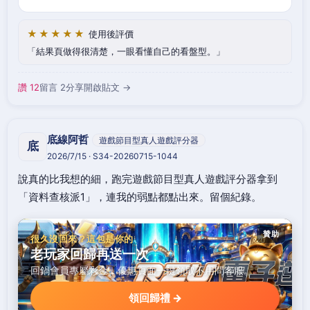
★★★★★
使用後評價
結果頁做得很清楚，一眼看懂自己的看盤型。
讚 12
留言 2
分享
開啟貼文 →
底線阿哲
遊戲節目型真人遊戲評分器
底
2026/7/15 · S34-20260715-1044
說真的比我想的細，跑完遊戲節目型真人遊戲評分器拿到
「資料查核派1」，連我的弱點都點出來。留個紀錄。
贊助
很久沒回來？這包是你的
老玩家回歸再送一次
回鍋會員專屬彩金，優惠頁面一鍵領取不用問客服。
領回歸禮 →