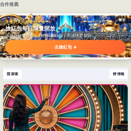
合作推薦
贊助
手慢的人只能看別人領
搶紅包每日限量開放
當日存款達標即可到首頁搶紅包，手速決定金額。
去搶紅包 →
☰ 探索
榜 情報