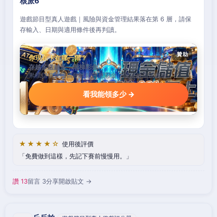
核派6
遊戲節目型真人遊戲｜風險與資金管理結果落在第 6 層，請保
存輸入、日期與適用條件後再判讀。
贊助
你現在卡在哪一階？
存越多送越多，階梯彩金
累積儲值達標自動解鎖對應彩金，階梯越高送越狠。
看我能領多少 →
★★★★☆
使用後評價
免費做到這樣，先記下賽前慢慢用。
讚 13
留言 3
分享
開啟貼文 →