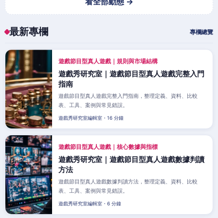
看全部動態 →
最新專欄
專欄總覽
遊戲節目型真人遊戲｜規則與市場結構
遊戲秀研究室｜遊戲節目型真人遊戲完整入門
指南
遊戲節目型真人遊戲完整入門指南，整理定義、資料、比較
表、工具、案例與常見錯誤。
遊戲秀研究室編輯室・16 分鐘
遊戲節目型真人遊戲｜核心數據與指標
遊戲秀研究室｜遊戲節目型真人遊戲數據判讀
方法
遊戲節目型真人遊戲數據判讀方法，整理定義、資料、比較
表、工具、案例與常見錯誤。
遊戲秀研究室編輯室・6 分鐘