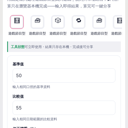
算只在瀏覽器本機完成——輸入即得結果，算完可一鍵分享
🧮
🧰
🎲
🔁
🧰
🧮
遊戲節目型
遊戲節目型
遊戲節目型
遊戲節目型
遊戲節目型
遊戲節目
工具狀態
可立即使用・結果只存在本機・完成後可分享
基準值
輸入相同口徑的基準資料
比較值
輸入相同日期範圍的比較資料