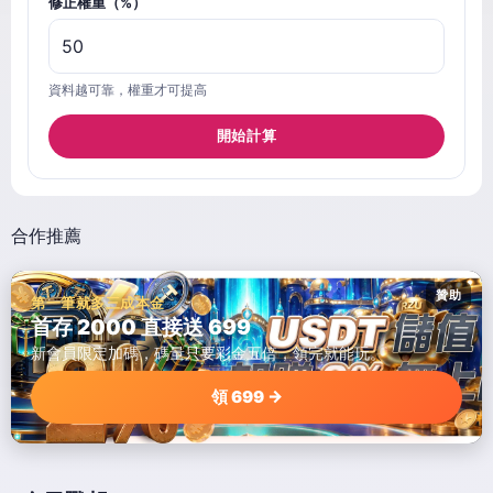
修正權重（%）
資料越可靠，權重才可提高
開始計算
合作推薦
贊助
第一筆就多三成本金
首存 2000 直接送 699
新會員限定加碼，碼量只要彩金五倍，領完就能玩。
領 699 →