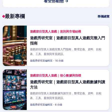
看全部動態 →
最新專欄
專欄總覽
遊戲節目型真人遊戲｜規則與市場結構
遊戲秀研究室｜遊戲節目型真人遊戲完整入門
指南
遊戲節目型真人遊戲完整入門指南，整理定義、資料、比較
表、工具、案例與常見錯誤。
遊戲秀研究室編輯室・16 分鐘
遊戲節目型真人遊戲｜核心數據與指標
遊戲秀研究室｜遊戲節目型真人遊戲數據判讀
方法
遊戲節目型真人遊戲數據判讀方法，整理定義、資料、比較
表、工具、案例與常見錯誤。
遊戲秀研究室編輯室・6 分鐘