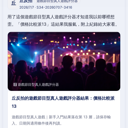
丘反拍
遊戲節目型真人遊戲評分器
丘
2026/7/7 · S34-20260707-3416
用了這個遊戲節目型真人遊戲評分器才知道我以前哪裡想
歪。「價格比較派13」這結果我服氣，附上紀錄給大家看。
🧮 遊戲節目型真人遊戲評分器
丘反拍的遊戲節目型真人遊戲評分器結果：價格比較派
13
遊戲節目型真人遊戲｜新手入門結果落在第 13 層，請保存輸
入、日期與適用條件後再判讀。