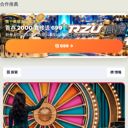
合作推薦
贊助
第一筆就多三成本金
首存 2000 直接送 699
新會員限定加碼，碼量只要彩金五倍，領完就能玩。
領 699 →
☰ 探索
榜 情報