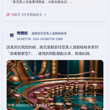
算完馬上丟進看球群組，大家全跑去試。
讚 14
留言 3
分享
開啟貼文 →
簡體能
遊戲節目型真人遊戲檢核表
簡
2026/7/16 · S34-20260716-2289
說真的比我想的細，跑完遊戲節目型真人遊戲檢核表拿到
「節奏觀察型7」，連我的弱點都點出來。留個紀錄。
🧰 遊戲節目型真人遊戲檢核表