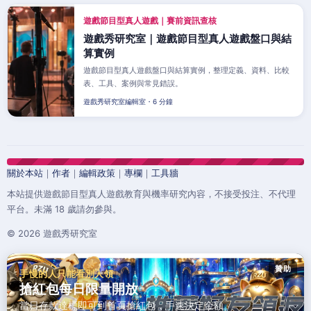
遊戲節目型真人遊戲｜賽前資訊查核
遊戲秀研究室｜遊戲節目型真人遊戲盤口與結
算實例
遊戲節目型真人遊戲盤口與結算實例，整理定義、資料、比較
表、工具、案例與常見錯誤。
遊戲秀研究室編輯室・6 分鐘
關於本站
｜
作者
｜
編輯政策
｜
專欄
｜
工具牆
本站提供遊戲節目型真人遊戲教育與機率研究內容，不接受投注、不代理
平台。未滿 18 歲請勿參與。
© 2026 遊戲秀研究室
贊助
手慢的人只能看別人領
搶紅包每日限量開放
當日存款達標即可到首頁搶紅包，手速決定金額。