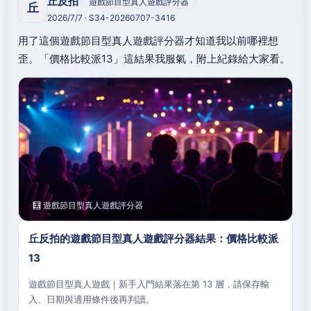
丘反拍
遊戲節目型真人遊戲評分器
丘
2026/7/7 · S34-20260707-3416
用了這個遊戲節目型真人遊戲評分器才知道我以前哪裡想
歪。「價格比較派13」這結果我服氣，附上紀錄給大家看。
🧮 遊戲節目型真人遊戲評分器
丘反拍的遊戲節目型真人遊戲評分器結果：價格比較派
13
遊戲節目型真人遊戲｜新手入門結果落在第 13 層，請保存輸
入、日期與適用條件後再判讀。