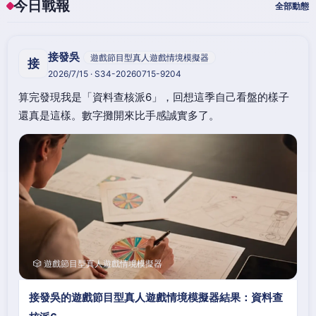
今日戰報
全部動態
接發吳
遊戲節目型真人遊戲情境模擬器
接
2026/7/15 · S34-20260715-9204
算完發現我是「資料查核派6」，回想這季自己看盤的樣子
還真是這樣。數字攤開來比手感誠實多了。
🎲 遊戲節目型真人遊戲情境模擬器
接發吳的遊戲節目型真人遊戲情境模擬器結果：資料查