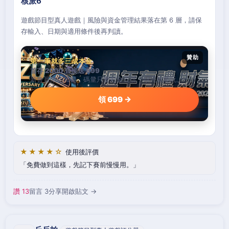
核派6
遊戲節目型真人遊戲｜風險與資金管理結果落在第 6 層，請保
存輸入、日期與適用條件後再判讀。
贊助
第一筆就多三成本金
首存 2000 直接送 699
新會員限定加碼，碼量只要彩金五倍，領完就能玩。
領 699 →
★★★★☆
使用後評價
免費做到這樣，先記下賽前慢慢用。
讚 13
留言 3
分享
開啟貼文 →