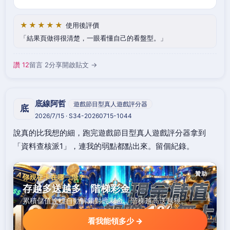
★★★★★
使用後評價
結果頁做得很清楚，一眼看懂自己的看盤型。
讚 12
留言 2
分享
開啟貼文 →
底線阿哲
遊戲節目型真人遊戲評分器
底
2026/7/15 · S34-20260715-1044
說真的比我想的細，跑完遊戲節目型真人遊戲評分器拿到
「資料查核派1」，連我的弱點都點出來。留個紀錄。
贊助
你現在卡在哪一階？
存越多送越多，階梯彩金
累積儲值達標自動解鎖對應彩金，階梯越高送越狠。
看我能領多少 →