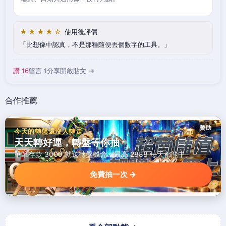
★★★★☆
使用後評價
比想像中認真，不是那種隨便丟個數字的工具。
讚 16
留言 1
分享
開啟貼文 →
合作推薦
贊助
今天的轉盤還沒人轉走
天天轉好運，轉盤等你抽
單筆存款 3000 就送轉盤機會，最高 2888 每天都能中。
免費抽一次 →