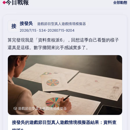
今日戰報
全部動態
接發吳
遊戲節目型真人遊戲情境模擬器
接
2026/7/15 · S34-20260715-9204
算完發現我是「資料查核派6」，回想這季自己看盤的樣子
還真是這樣。數字攤開來比手感誠實多了。
🎲 遊戲節目型真人遊戲情境模擬器
接發吳的遊戲節目型真人遊戲情境模擬器結果：資料查