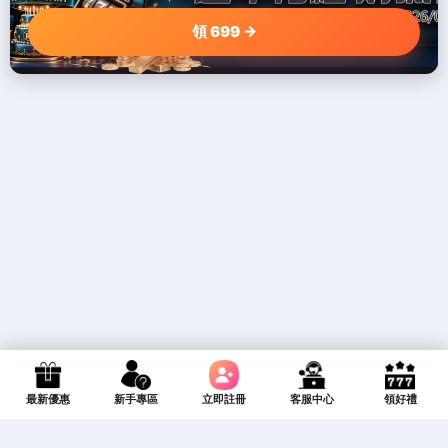
領 699 →
報
帖
算
欄
人
最新優惠
新手專區
立即註冊
客服中心
領好禮
首頁
探索
工具
專欄
人物