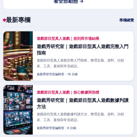
看全部動態 →
最新專欄
專欄總覽
遊戲節目型真人遊戲｜規則與市場結構
遊戲秀研究室｜遊戲節目型真人遊戲完整入門
指南
遊戲節目型真人遊戲完整入門指南，整理定義、資料、比較
表、工具、案例與常見錯誤。
遊戲秀研究室編輯室・16 分鐘
遊戲節目型真人遊戲｜核心數據與指標
遊戲秀研究室｜遊戲節目型真人遊戲數據判讀
方法
遊戲節目型真人遊戲數據判讀方法，整理定義、資料、比較
表、工具、案例與常見錯誤。
遊戲秀研究室編輯室・6 分鐘