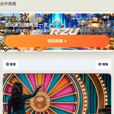
合作推薦
贊助
很久沒回來？這包是你的
老玩家回歸再送一次
回鍋會員專屬彩金，優惠頁面一鍵領取不用問客服。
領回歸禮 →
☰ 探索
榜 情報