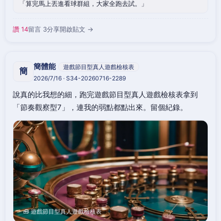
算完馬上丟進看球群組，大家全跑去試。
讚 14
留言 3
分享
開啟貼文 →
簡體能
遊戲節目型真人遊戲檢核表
簡
2026/7/16 · S34-20260716-2289
說真的比我想的細，跑完遊戲節目型真人遊戲檢核表拿到
「節奏觀察型7」，連我的弱點都點出來。留個紀錄。
🧰 遊戲節目型真人遊戲檢核表