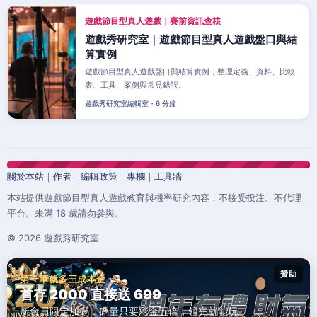
遊戲節目型真人遊戲｜賽前資訊查核
遊戲秀研究室｜遊戲節目型真人遊戲盤口與結
算實例
遊戲節目型真人遊戲盤口與結算實例，整理定義、資料、比較
表、工具、案例與常見錯誤。
遊戲秀研究室編輯室・6 分鐘
關於本站
｜
作者
｜
編輯政策
｜
專欄
｜
工具牆
本站提供遊戲節目型真人遊戲教育與機率研究內容，不接受投注、不代理
平台。未滿 18 歲請勿參與。
© 2026 遊戲秀研究室
贊助
第一筆就多三成本金
首存 2000 直接送 699
新會員限定加碼，碼量只要彩金五倍，領完就能玩。