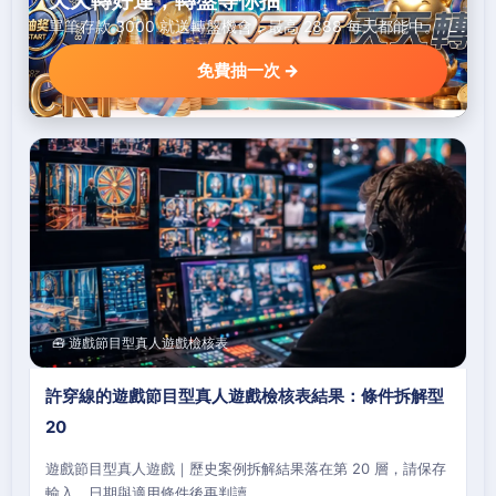
天天轉好運，轉盤等你抽
單筆存款 3000 就送轉盤機會，最高 2888 每天都能中。
免費抽一次 →
🧰 遊戲節目型真人遊戲檢核表
許穿線的遊戲節目型真人遊戲檢核表結果：條件拆解型
20
遊戲節目型真人遊戲｜歷史案例拆解結果落在第 20 層，請保存
輸入、日期與適用條件後再判讀。