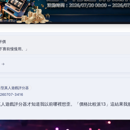
評價
下賽前慢慢用。
 →
目型真人遊戲評分器
20260707-3416
真人遊戲評分器才知道我以前哪裡想歪。「價格比較派13」這結果我