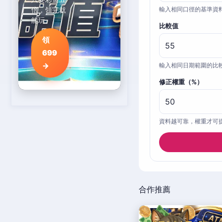
倍，領完就
輸入相同口徑的基準資
能玩。
比較值
領
699
→
輸入相同日期範圍的比
修正權重（%）
資料越可靠，權重才可
合作推薦