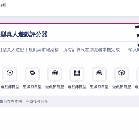
 分鐘
目型真人遊戲評分器
目型真人遊戲｜規則與市場結構，所有計算只在瀏覽器本機完成——輸入
🎲
🔁
🧰
🧮
🧰
🎲
遊戲節目型
遊戲節目型
遊戲節目型
遊戲節目型
遊戲節目型
遊戲節目型
遊
果只存在本機・完成後可分享