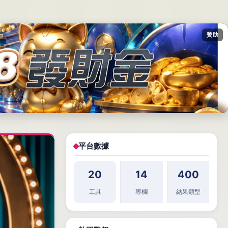
贊助
平台數據
20
14
400
工具
專欄
結果類型