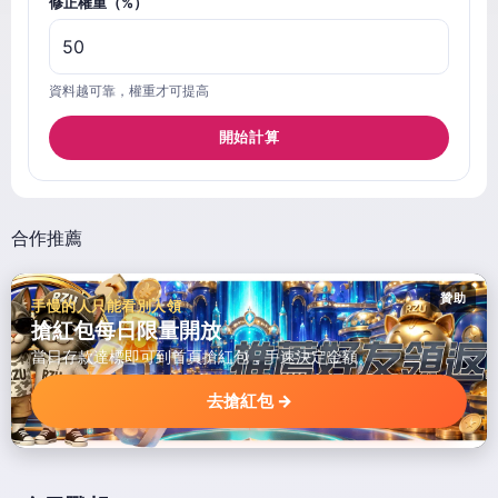
修正權重（%）
資料越可靠，權重才可提高
開始計算
合作推薦
贊助
手慢的人只能看別人領
搶紅包每日限量開放
當日存款達標即可到首頁搶紅包，手速決定金額。
去搶紅包 →