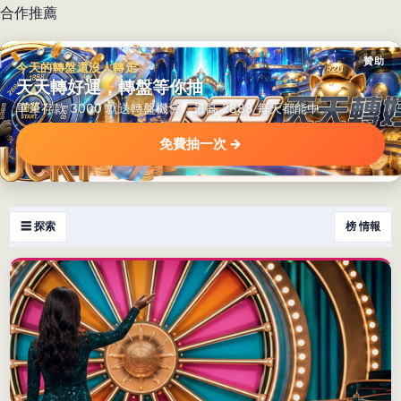
合作推薦
贊助
今天的轉盤還沒人轉走
天天轉好運，轉盤等你抽
單筆存款 3000 就送轉盤機會，最高 2888 每天都能中。
免費抽一次 →
☰ 探索
榜 情報