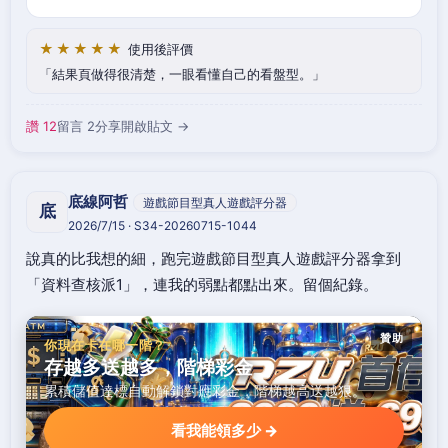
★★★★★
使用後評價
結果頁做得很清楚，一眼看懂自己的看盤型。
讚 12
留言 2
分享
開啟貼文 →
底線阿哲
遊戲節目型真人遊戲評分器
底
2026/7/15 · S34-20260715-1044
說真的比我想的細，跑完遊戲節目型真人遊戲評分器拿到
「資料查核派1」，連我的弱點都點出來。留個紀錄。
贊助
你現在卡在哪一階？
存越多送越多，階梯彩金
累積儲值達標自動解鎖對應彩金，階梯越高送越狠。
看我能領多少 →