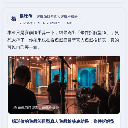
楊球僮
遊戲節目型真人遊戲檢核表
楊
2026/7/11 · S34-20260711-3401
本來只是賽前隨手算一下，結果跑出「條件拆解型15」，笑
死太準了。你如果也在看遊戲節目型真人遊戲檢核表，真的
可以自己丟一組。
🧰 遊戲節目型真人遊戲檢核表
楊球僮的遊戲節目型真人遊戲檢核表結果：條件拆解型