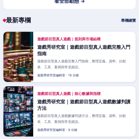
看全部動態 →
最新專欄
專欄總覽
遊戲節目型真人遊戲｜規則與市場結構
遊戲秀研究室｜遊戲節目型真人遊戲完整入門
指南
遊戲節目型真人遊戲完整入門指南，整理定義、資料、比較
表、工具、案例與常見錯誤。
遊戲秀研究室編輯室・16 分鐘
遊戲節目型真人遊戲｜核心數據與指標
遊戲秀研究室｜遊戲節目型真人遊戲數據判讀
方法
遊戲節目型真人遊戲數據判讀方法，整理定義、資料、比較
表、工具、案例與常見錯誤。
遊戲秀研究室編輯室・6 分鐘