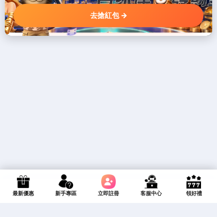
去搶紅包 →
報
帖
算
欄
人
最新優惠
新手專區
立即註冊
客服中心
領好禮
首頁
探索
工具
專欄
人物