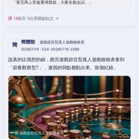
算完馬上丟進看球群組，大家全跑去試。
讚 14
留言 3
分享
開啟貼文 →
簡體能
遊戲節目型真人遊戲檢核表
簡
2026/7/16 · S34-20260716-2289
說真的比我想的細，跑完遊戲節目型真人遊戲檢核表拿到
「節奏觀察型7」，連我的弱點都點出來。留個紀錄。
🧰 遊戲節目型真人遊戲檢核表