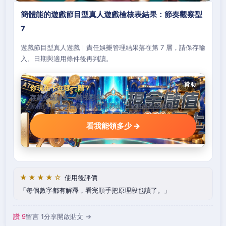
簡體能的遊戲節目型真人遊戲檢核表結果：節奏觀察型
7
遊戲節目型真人遊戲｜責任娛樂管理結果落在第 7 層，請保存輸
入、日期與適用條件後再判讀。
贊助
你現在卡在哪一階？
存越多送越多，階梯彩金
累積儲值達標自動解鎖對應彩金，階梯越高送越狠。
看我能領多少 →
★★★★☆
使用後評價
每個數字都有解釋，看完順手把原理段也讀了。
讚 9
留言 1
分享
開啟貼文 →