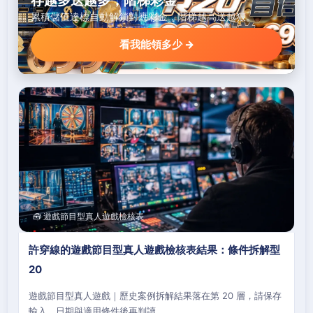
存越多送越多，階梯彩金
累積儲值達標自動解鎖對應彩金，階梯越高送越狠。
看我能領多少 →
🧰 遊戲節目型真人遊戲檢核表
許穿線的遊戲節目型真人遊戲檢核表結果：條件拆解型
20
遊戲節目型真人遊戲｜歷史案例拆解結果落在第 20 層，請保存
輸入、日期與適用條件後再判讀。