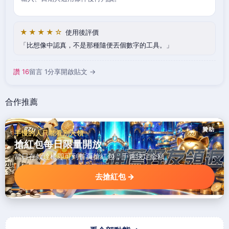
★★★★☆
使用後評價
比想像中認真，不是那種隨便丟個數字的工具。
讚 16
留言 1
分享
開啟貼文 →
合作推薦
贊助
手慢的人只能看別人領
搶紅包每日限量開放
當日存款達標即可到首頁搶紅包，手速決定金額。
去搶紅包 →