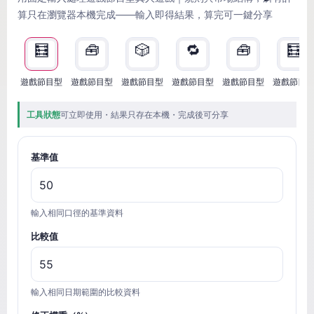
算只在瀏覽器本機完成——輸入即得結果，算完可一鍵分享
🧮
🧰
🎲
🔁
🧰
🧮
遊戲節目型
遊戲節目型
遊戲節目型
遊戲節目型
遊戲節目型
遊戲節目
工具狀態
可立即使用・結果只存在本機・完成後可分享
基準值
輸入相同口徑的基準資料
比較值
輸入相同日期範圍的比較資料