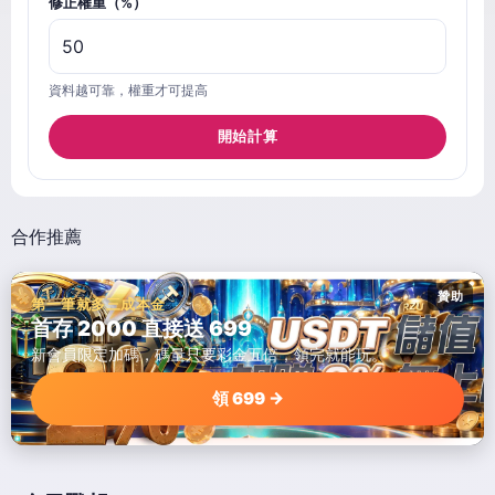
修正權重（%）
資料越可靠，權重才可提高
開始計算
合作推薦
贊助
第一筆就多三成本金
首存 2000 直接送 699
新會員限定加碼，碼量只要彩金五倍，領完就能玩。
領 699 →