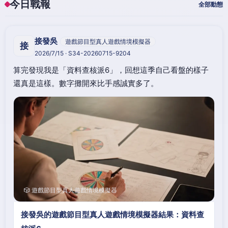
今日戰報
全部動態
接發吳
遊戲節目型真人遊戲情境模擬器
接
2026/7/15 · S34-20260715-9204
算完發現我是「資料查核派6」，回想這季自己看盤的樣子
還真是這樣。數字攤開來比手感誠實多了。
🎲 遊戲節目型真人遊戲情境模擬器
接發吳的遊戲節目型真人遊戲情境模擬器結果：資料查