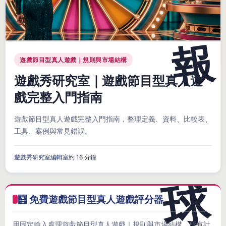
遊戲節目型真人遊戲｜規則與市場結構
遊戲秀研究室｜遊戲節目型真人遊
戲完整入門指南
遊戲節目型真人遊戲完整入門指南，整理定義、資料、比較表、
工具、案例與常見錯誤。
遊戲秀研究室編輯室
約 16 分鐘
🧮 免費遊戲節目型真人遊戲評分器
用固定輸入處理遊戲節目型真人遊戲｜規則與市場結構，所有計