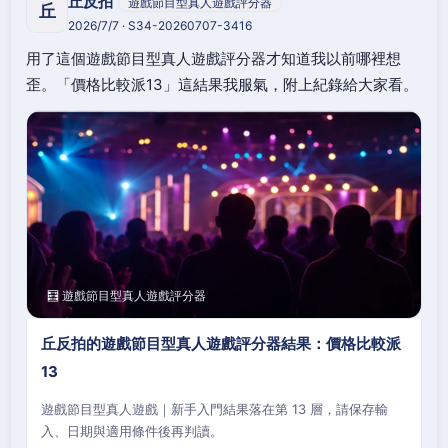
丘反拍
遊戲節目型真人遊戲評分器
丘
2026/7/7 · S34-20260707-3416
用了這個遊戲節目型真人遊戲評分器才知道我以前哪裡想
歪。「價格比較派13」這結果我服氣，附上紀錄給大家看。
🧮 遊戲節目型真人遊戲評分器
丘反拍的遊戲節目型真人遊戲評分器結果：價格比較派
13
遊戲節目型真人遊戲｜新手入門結果落在第 13 層，請保存輸
入、日期與適用條件後再判讀。