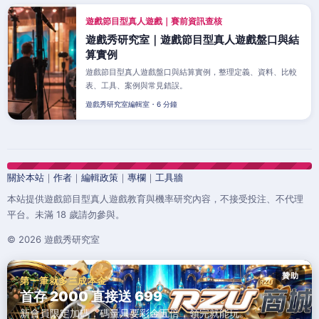
遊戲節目型真人遊戲｜賽前資訊查核
遊戲秀研究室｜遊戲節目型真人遊戲盤口與結
算實例
遊戲節目型真人遊戲盤口與結算實例，整理定義、資料、比較
表、工具、案例與常見錯誤。
遊戲秀研究室編輯室・6 分鐘
關於本站
｜
作者
｜
編輯政策
｜
專欄
｜
工具牆
本站提供遊戲節目型真人遊戲教育與機率研究內容，不接受投注、不代理
平台。未滿 18 歲請勿參與。
© 2026 遊戲秀研究室
贊助
第一筆就多三成本金
首存 2000 直接送 699
新會員限定加碼，碼量只要彩金五倍，領完就能玩。