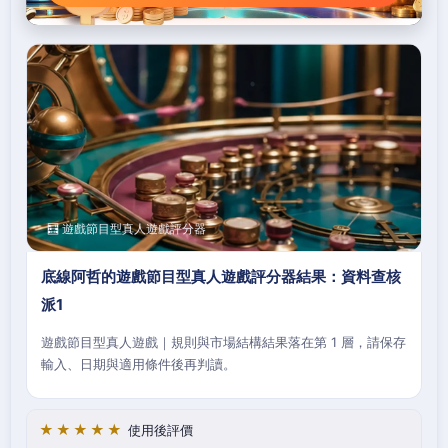
🧮 遊戲節目型真人遊戲評分器
底線阿哲的遊戲節目型真人遊戲評分器結果：資料查核
派1
遊戲節目型真人遊戲｜規則與市場結構結果落在第 1 層，請保存
輸入、日期與適用條件後再判讀。
★★★★★
使用後評價