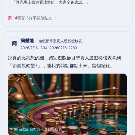
算完馬上丟進看球群組，大家全跑去試。
讚 14
留言 3
分享
開啟貼文 →
簡體能
遊戲節目型真人遊戲檢核表
簡
2026/7/16 · S34-20260716-2289
說真的比我想的細，跑完遊戲節目型真人遊戲檢核表拿到
「節奏觀察型7」，連我的弱點都點出來。留個紀錄。
🧰 遊戲節目型真人遊戲檢核表