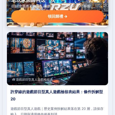
老玩家回歸再送一次
回鍋會員專屬彩金，優惠頁面一鍵領取不用問客服。
領回歸禮 →
🧰 遊戲節目型真人遊戲檢核表
許穿線的遊戲節目型真人遊戲檢核表結果：條件拆解型
20
遊戲節目型真人遊戲｜歷史案例拆解結果落在第 20 層，請保存
輸入、日期與適用條件後再判讀。