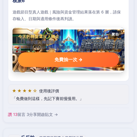
核派6
遊戲節目型真人遊戲｜風險與資金管理結果落在第 6 層，請保
存輸入、日期與適用條件後再判讀。
贊助
今天的轉盤還沒人轉走
天天轉好運，轉盤等你抽
單筆存款 3000 就送轉盤機會，最高 2888 每天都能中。
免費抽一次 →
★★★★☆
使用後評價
免費做到這樣，先記下賽前慢慢用。
讚 13
留言 3
分享
開啟貼文 →