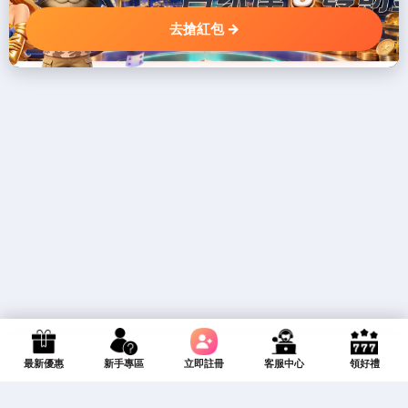
去搶紅包 →
報
帖
算
欄
人
最新優惠
新手專區
立即註冊
客服中心
領好禮
首頁
探索
工具
專欄
人物