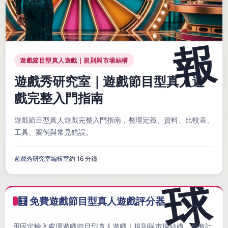
遊戲節目型真人遊戲｜規則與市場結構
遊戲秀研究室｜遊戲節目型真人遊
戲完整入門指南
遊戲節目型真人遊戲完整入門指南，整理定義、資料、比較表、
工具、案例與常見錯誤。
遊戲秀研究室編輯室
約 16 分鐘
🧮 免費遊戲節目型真人遊戲評分器
用固定輸入處理遊戲節目型真人遊戲｜規則與市場結構，所有計