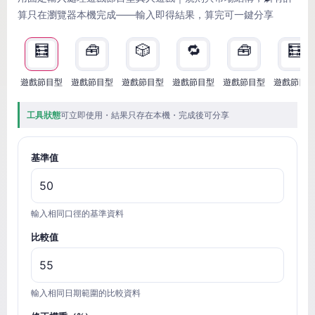
算只在瀏覽器本機完成——輸入即得結果，算完可一鍵分享
🧮
🧰
🎲
🔁
🧰
🧮
遊戲節目型
遊戲節目型
遊戲節目型
遊戲節目型
遊戲節目型
遊戲節目
工具狀態
可立即使用・結果只存在本機・完成後可分享
基準值
輸入相同口徑的基準資料
比較值
輸入相同日期範圍的比較資料