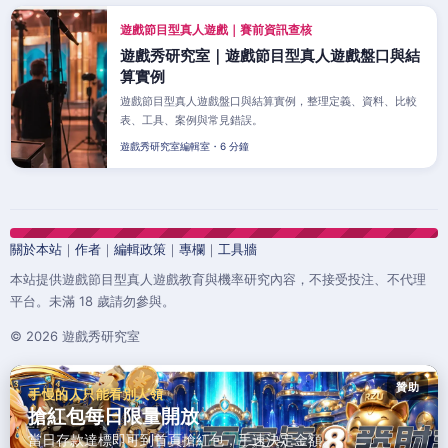
遊戲節目型真人遊戲｜賽前資訊查核
遊戲秀研究室｜遊戲節目型真人遊戲盤口與結
算實例
遊戲節目型真人遊戲盤口與結算實例，整理定義、資料、比較
表、工具、案例與常見錯誤。
遊戲秀研究室編輯室・6 分鐘
關於本站
｜
作者
｜
編輯政策
｜
專欄
｜
工具牆
本站提供遊戲節目型真人遊戲教育與機率研究內容，不接受投注、不代理
平台。未滿 18 歲請勿參與。
© 2026 遊戲秀研究室
贊助
手慢的人只能看別人領
搶紅包每日限量開放
當日存款達標即可到首頁搶紅包，手速決定金額。