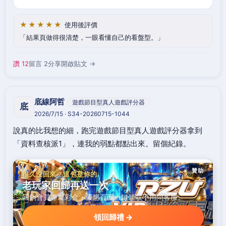
★★★★★
使用後評價
結果頁做得很清楚，一眼看懂自己的看盤型。
讚 12
留言 2
分享
開啟貼文 →
底線阿哲
遊戲節目型真人遊戲評分器
底
2026/7/15 · S34-20260715-1044
說真的比我想的細，跑完遊戲節目型真人遊戲評分器拿到
「資料查核派1」，連我的弱點都點出來。留個紀錄。
贊助
很久沒回來？這包是你的
老玩家回歸再送一次
回鍋會員專屬彩金，優惠頁面一鍵領取不用問客服。
領回歸禮 →