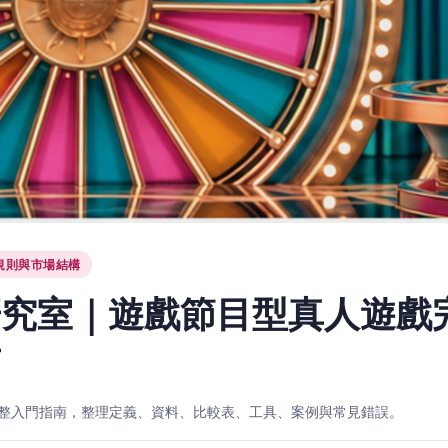
規則與市場結構
研究室｜遊戲節目型真人遊戲
南
整入門指南，整理定義、資料、比較表、工具、案例與常見錯誤。