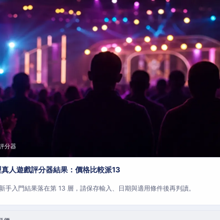
戲評分器
真人遊戲評分器結果：價格比較派13
新手入門結果落在第 13 層，請保存輸入、日期與適用條件後再判讀。