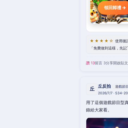
領回歸禮 →
★★★★☆
使用後
免費做到這樣，先記
讚 13
留言 3
分享
開啟貼文
丘反拍
遊戲節
丘
2026/7/7 · S34-
用了這個遊戲節目型
錄給大家看。