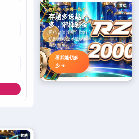
贊助
你現在卡在哪一階？
存越多送越
多，階梯彩金
累積儲值達標自動解
鎖對應彩金，階梯越
高送越狠。
看我能領多
少 →
贊助