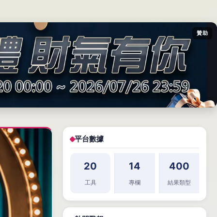
贊助
平台數據
20
14
400
工具
專欄
結果類型