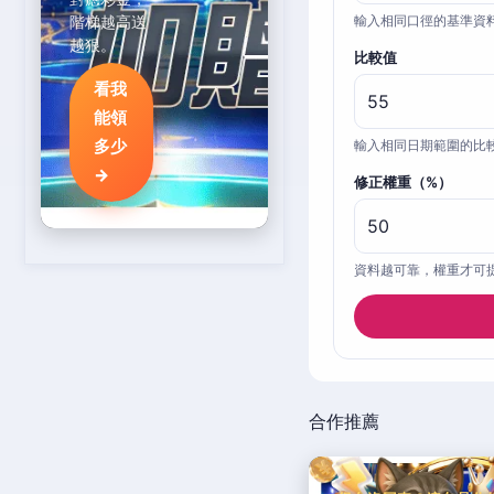
階梯越高送
輸入相同口徑的基準資
越狠。
比較值
看我
能領
多少
輸入相同日期範圍的比
→
修正權重（%）
資料越可靠，權重才可
合作推薦