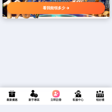
看我能領多少 →
報
帖
算
欄
人
最新優惠
新手專區
立即註冊
客服中心
領好禮
首頁
探索
工具
專欄
人物