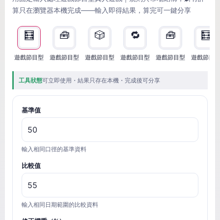
算只在瀏覽器本機完成——輸入即得結果，算完可一鍵分享
🧮
🧰
🎲
🔁
🧰
🧮
遊戲節目型
遊戲節目型
遊戲節目型
遊戲節目型
遊戲節目型
遊戲節目
工具狀態
可立即使用・結果只存在本機・完成後可分享
基準值
輸入相同口徑的基準資料
比較值
輸入相同日期範圍的比較資料