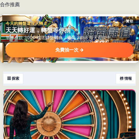
合作推薦
贊助
今天的轉盤還沒人轉走
天天轉好運，轉盤等你抽
單筆存款 3000 就送轉盤機會，最高 2888 每天都能中。
免費抽一次 →
☰ 探索
榜 情報