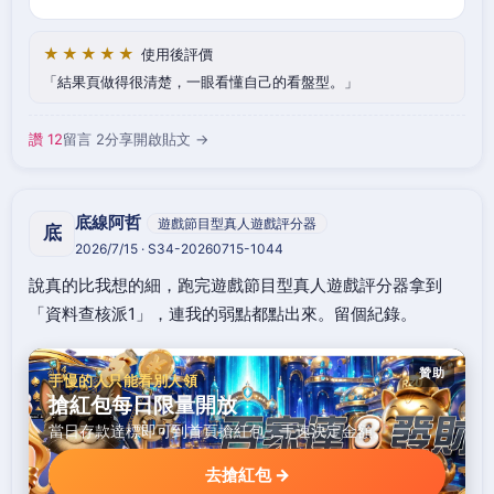
★★★★★
使用後評價
結果頁做得很清楚，一眼看懂自己的看盤型。
讚 12
留言 2
分享
開啟貼文 →
底線阿哲
遊戲節目型真人遊戲評分器
底
2026/7/15 · S34-20260715-1044
說真的比我想的細，跑完遊戲節目型真人遊戲評分器拿到
「資料查核派1」，連我的弱點都點出來。留個紀錄。
贊助
手慢的人只能看別人領
搶紅包每日限量開放
當日存款達標即可到首頁搶紅包，手速決定金額。
去搶紅包 →