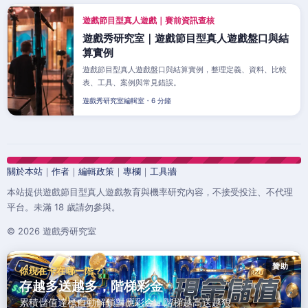
遊戲節目型真人遊戲｜賽前資訊查核
遊戲秀研究室｜遊戲節目型真人遊戲盤口與結
算實例
遊戲節目型真人遊戲盤口與結算實例，整理定義、資料、比較
表、工具、案例與常見錯誤。
遊戲秀研究室編輯室・6 分鐘
關於本站
｜
作者
｜
編輯政策
｜
專欄
｜
工具牆
本站提供遊戲節目型真人遊戲教育與機率研究內容，不接受投注、不代理
平台。未滿 18 歲請勿參與。
© 2026 遊戲秀研究室
贊助
你現在卡在哪一階？
存越多送越多，階梯彩金
累積儲值達標自動解鎖對應彩金，階梯越高送越狠。