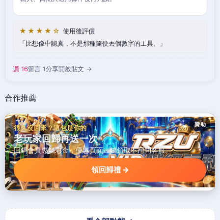
★★★★☆
使用後評價
比想像中認真，不是那種隨便丟個數字的工具。
讚 16
留言 1
分享
開啟貼文 →
合作推薦
贊助
很久沒回來？這包是你的
老玩家回歸再送一次
回鍋會員專屬彩金，優惠頁面一鍵領取不用問客服。
領回歸禮 →