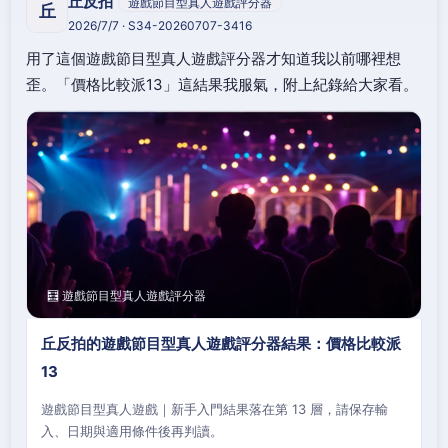
丘反拍
遊戲節目型真人遊戲評分器
丘
2026/7/7 · S34-20260707-3416
用了這個遊戲節目型真人遊戲評分器才知道我以前哪裡想
歪。「價格比較派13」這結果我服氣，附上紀錄給大家看。
🧮 遊戲節目型真人遊戲評分器
丘反拍的遊戲節目型真人遊戲評分器結果：價格比較派
13
遊戲節目型真人遊戲｜新手入門結果落在第 13 層，請保存輸
入、日期與適用條件後再判讀。