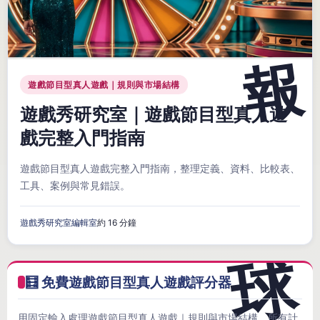
遊戲節目型真人遊戲｜規則與市場結構
遊戲秀研究室｜遊戲節目型真人遊
戲完整入門指南
遊戲節目型真人遊戲完整入門指南，整理定義、資料、比較表、
工具、案例與常見錯誤。
遊戲秀研究室編輯室
約 16 分鐘
🧮 免費遊戲節目型真人遊戲評分器
用固定輸入處理遊戲節目型真人遊戲｜規則與市場結構，所有計