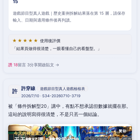
15
遊戲節目型真人遊戲｜歷史案例拆解結果落在第 15 層，請保存
輸入、日期與適用條件後再判讀。
★★★★★
使用後評價
結果頁做得很清楚，一眼看懂自己的看盤型。
讚 18
留言 3
分享
開啟貼文 →
許穿線
遊戲節目型真人遊戲檢核表
許
2026/7/10 · S34-20260710-3719
被「條件拆解型20」講中，有點不想承認但數據就擺在那。
這站的說明寫得很清楚，不是只丟一個結論。
贊助
今天的轉盤還沒人轉走