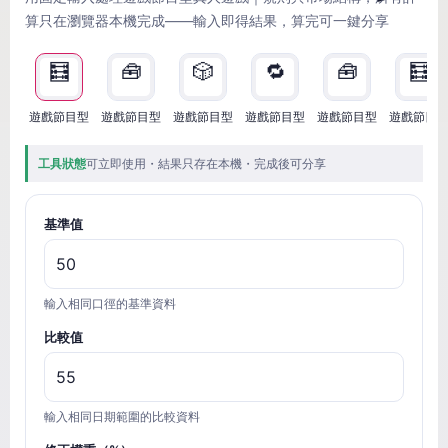
算只在瀏覽器本機完成——輸入即得結果，算完可一鍵分享
🧮
🧰
🎲
🔁
🧰
🧮
遊戲節目型
遊戲節目型
遊戲節目型
遊戲節目型
遊戲節目型
遊戲節目
工具狀態
可立即使用・結果只存在本機・完成後可分享
基準值
輸入相同口徑的基準資料
比較值
輸入相同日期範圍的比較資料