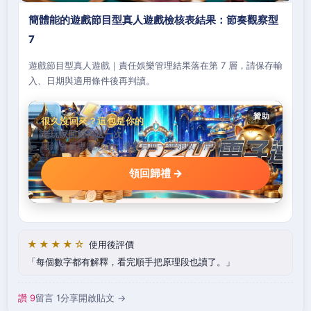
簡體能的遊戲節目型真人遊戲檢核表結果：節奏觀察型
7
遊戲節目型真人遊戲｜責任娛樂管理結果落在第 7 層，請保存輸
入、日期與適用條件後再判讀。
贊助
很久沒回來？這包是你的
老玩家回歸再送一次
回鍋會員專屬彩金，優惠頁面一鍵領取不用問客服。
領回歸禮 →
★★★★☆
使用後評價
每個數字都有解釋，看完順手把原理段也讀了。
讚 9
留言 1
分享
開啟貼文 →