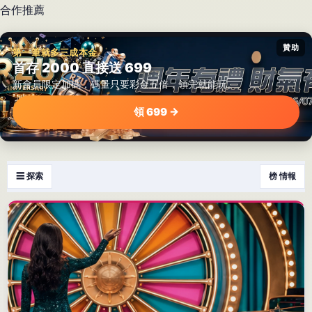
合作推薦
贊助
第一筆就多三成本金
首存 2000 直接送 699
新會員限定加碼，碼量只要彩金五倍，領完就能玩。
領 699 →
☰ 探索
榜 情報