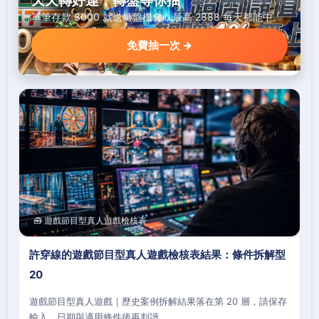
天天轉好運，轉盤等你抽
單筆存款 3000 就送轉盤機會，最高 2888 每天都能中。
免費抽一次 →
🧰 遊戲節目型真人遊戲檢核表
許穿線的遊戲節目型真人遊戲檢核表結果：條件拆解型
20
遊戲節目型真人遊戲｜歷史案例拆解結果落在第 20 層，請保存
輸入、日期與適用條件後再判讀。