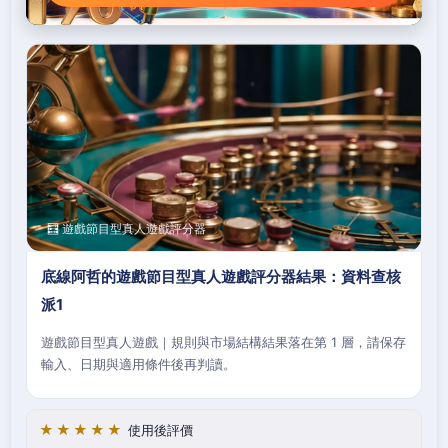
🧮 遊戲節目型真人遊戲評分器
底線阿哲的遊戲節目型真人遊戲評分器結果：資料查核
派1
遊戲節目型真人遊戲｜規則與市場結構結果落在第 1 層，請保存
輸入、日期與適用條件後再判讀。
★★★★★
使用後評價