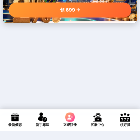
領 699 →
報
帖
算
欄
人
最新優惠
新手專區
立即註冊
客服中心
領好禮
首頁
探索
工具
專欄
人物