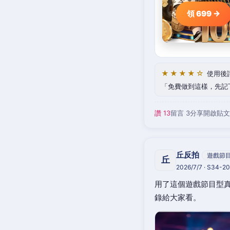
領 699 →
★★★★☆
使用後
免費做到這樣，先記
讚 13
留言 3
分享
開啟貼文
丘反拍
遊戲節
丘
2026/7/7 · S34-
用了這個遊戲節目型
錄給大家看。