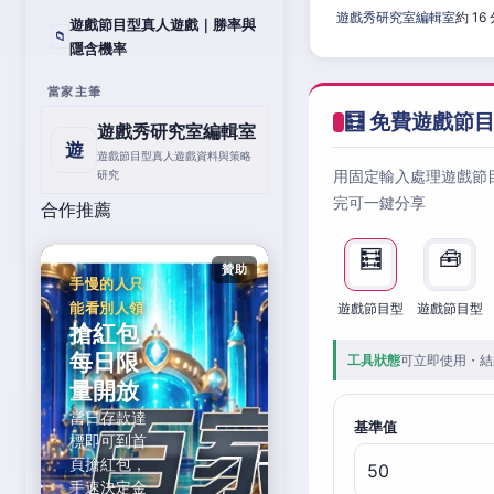
遊戲秀研究室編輯室
約 16
遊戲節目型真人遊戲｜勝率與
📁
隱含機率
當家主筆
🧮 免費遊戲節
遊戲秀研究室編輯室
遊
遊戲節目型真人遊戲資料與策略
用固定輸入處理遊戲節
研究
完可一鍵分享
合作推薦
🧮
🧰
贊助
手慢的人只
能看別人領
遊戲節目型
遊戲節目型
搶紅包
每日限
工具狀態
可立即使用・結
量開放
當日存款達
基準值
標即可到首
頁搶紅包，
手速決定金