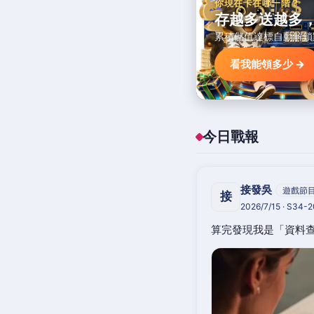
你現在卡在哪一階？
存越多送越多
累積儲值達標自動解鎖
看我能領多少 →
今日戰報
接發吳
遊戲節
接
2026/7/15 · S34-
算完發現我是「資料