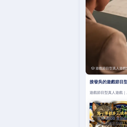
🎲 遊戲節目型真人遊
接發吳的遊戲節目
遊戲節目型真人遊戲｜
第一筆就多三成
首存 2000 直接送
新會員限定加碼，