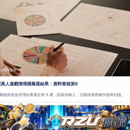
戲情境模擬器
型真人遊戲情境模擬器結果：資料查核派6
風險與資金管理結果落在第 6 層，請保存輸入、日期與適用條件後再判讀。
本金
 699
碼量只要彩金五倍，領完就能玩。