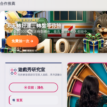
合作推薦
今天的轉盤還沒人轉走
天天轉好運，轉盤等你抽
單筆存款 3000 就送轉盤機會，最高 2888 每天都能中。
免費抽一次 →
遊戲秀研究室
基線
先拆解遊戲節目型真人遊戲，再判讀數據與價格
☀
目前：淺色
首頁
報