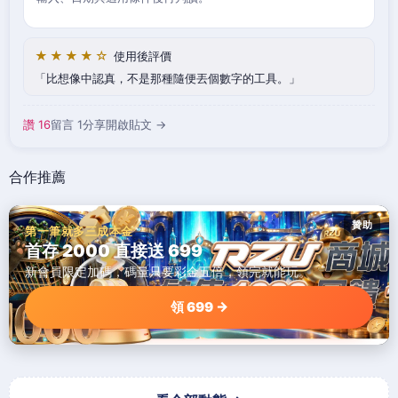
★★★★☆
使用後評價
比想像中認真，不是那種隨便丟個數字的工具。
讚 16
留言 1
分享
開啟貼文 →
合作推薦
贊助
第一筆就多三成本金
首存 2000 直接送 699
新會員限定加碼，碼量只要彩金五倍，領完就能玩。
領 699 →