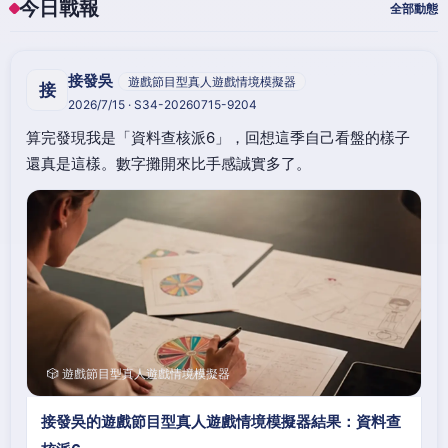
今日戰報
全部動態
接發吳
遊戲節目型真人遊戲情境模擬器
接
2026/7/15 · S34-20260715-9204
算完發現我是「資料查核派6」，回想這季自己看盤的樣子
還真是這樣。數字攤開來比手感誠實多了。
🎲 遊戲節目型真人遊戲情境模擬器
接發吳的遊戲節目型真人遊戲情境模擬器結果：資料查