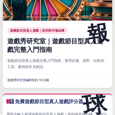
遊戲節目型真人遊戲｜規則與市場結構
遊戲秀研究室｜遊戲節目型真人遊
戲完整入門指南
遊戲節目型真人遊戲完整入門指南，整理定義、資料、比較表、
工具、案例與常見錯誤。
遊戲秀研究室編輯室
約 16 分鐘
🧮 免費遊戲節目型真人遊戲評分器
用固定輸入處理遊戲節目型真人遊戲｜規則與市場結構，所有計