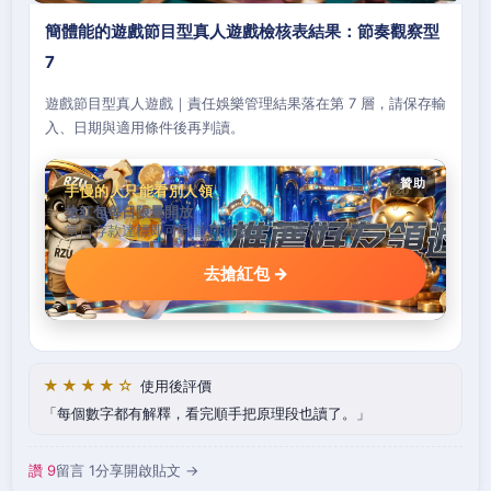
簡體能的遊戲節目型真人遊戲檢核表結果：節奏觀察型
7
遊戲節目型真人遊戲｜責任娛樂管理結果落在第 7 層，請保存輸
入、日期與適用條件後再判讀。
贊助
手慢的人只能看別人領
搶紅包每日限量開放
當日存款達標即可到首頁搶紅包，手速決定金額。
去搶紅包 →
★★★★☆
使用後評價
每個數字都有解釋，看完順手把原理段也讀了。
讚 9
留言 1
分享
開啟貼文 →