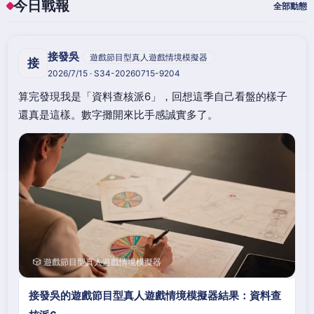
今日戰報
全部動態
接發吳
遊戲節目型真人遊戲情境模擬器
接
2026/7/15 · S34-20260715-9204
算完發現我是「資料查核派6」，回想這季自己看盤的樣子
還真是這樣。數字攤開來比手感誠實多了。
🎲 遊戲節目型真人遊戲情境模擬器
接發吳的遊戲節目型真人遊戲情境模擬器結果：資料查