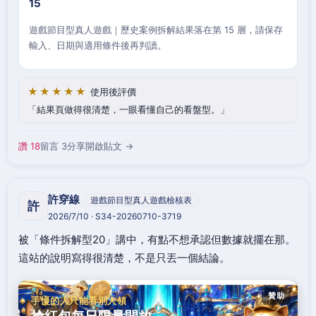
15
遊戲節目型真人遊戲｜歷史案例拆解結果落在第 15 層，請保存
輸入、日期與適用條件後再判讀。
★★★★★
使用後評價
結果頁做得很清楚，一眼看懂自己的看盤型。
讚 18
留言 3
分享
開啟貼文 →
許穿線
遊戲節目型真人遊戲檢核表
許
2026/7/10 · S34-20260710-3719
被「條件拆解型20」講中，有點不想承認但數據就擺在那。
這站的說明寫得很清楚，不是只丟一個結論。
贊助
手慢的人只能看別人領