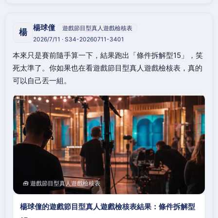
楊球僮
遊戲節目型真人遊戲檢核表
楊
2026/7/11 · S34-20260711-3401
本來只是賽前隨手算一下，結果跑出「條件拆解型15」，笑
死太準了。你如果也在看遊戲節目型真人遊戲檢核表，真的
可以自己丟一組。
🧰 遊戲節目型真人遊戲檢核表
楊球僮的遊戲節目型真人遊戲檢核表結果：條件拆解型