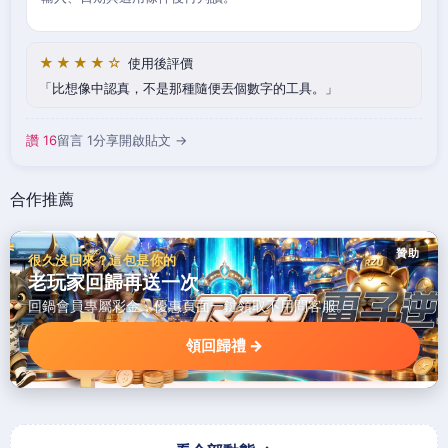
★★★★☆
使用後評價
比想像中認真，不是那種隨便丟個數字的工具。
讚 16
留言 1
分享
開啟貼文 →
合作推薦
贊助
很久沒回來？這包是你的
老玩家回歸再送一次
回鍋會員專屬彩金，優惠頁面一鍵領取不用問客服。
領回歸禮 →