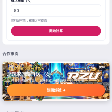
修正權重（%）
資料越可靠，權重才可提高
開始計算
合作推薦
贊助
很久沒回來？這包是你的
老玩家回歸再送一次
回鍋會員專屬彩金，優惠頁面一鍵領取不用問客服。
領回歸禮 →