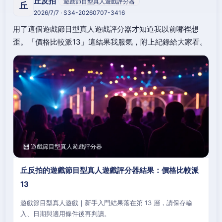
丘反拍
遊戲節目型真人遊戲評分器
丘
2026/7/7 · S34-20260707-3416
用了這個遊戲節目型真人遊戲評分器才知道我以前哪裡想
歪。「價格比較派13」這結果我服氣，附上紀錄給大家看。
🧮 遊戲節目型真人遊戲評分器
丘反拍的遊戲節目型真人遊戲評分器結果：價格比較派
13
遊戲節目型真人遊戲｜新手入門結果落在第 13 層，請保存輸
入、日期與適用條件後再判讀。