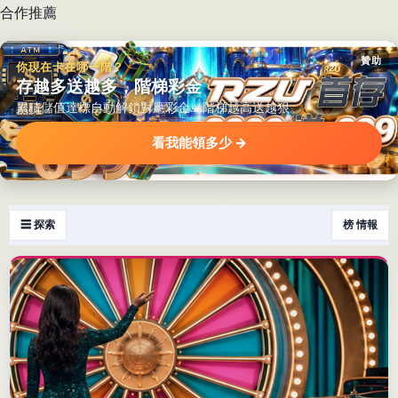
合作推薦
贊助
你現在卡在哪一階？
存越多送越多，階梯彩金
累積儲值達標自動解鎖對應彩金，階梯越高送越狠。
看我能領多少 →
☰ 探索
榜 情報