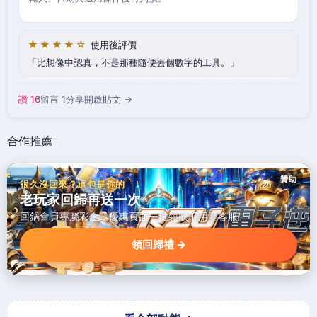
★★★★☆
使用後評價
比想像中認真，不是那種隨便丟個數字的工具。
讚 16
留言 1
分享
開啟貼文 →
合作推薦
贊助
很久沒回來？這包是你的
老玩家回歸再送一次
回鍋會員專屬彩金，優惠頁面一鍵領取不用問客服。
領回歸禮 →