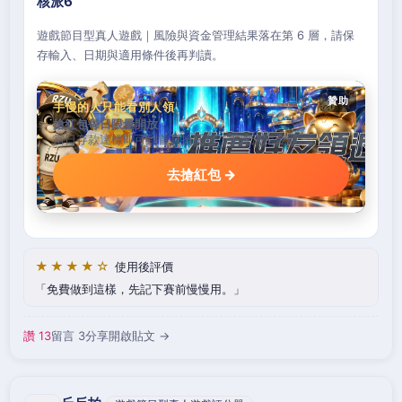
核派6
遊戲節目型真人遊戲｜風險與資金管理結果落在第 6 層，請保
存輸入、日期與適用條件後再判讀。
贊助
手慢的人只能看別人領
搶紅包每日限量開放
當日存款達標即可到首頁搶紅包，手速決定金額。
去搶紅包 →
★★★★☆
使用後評價
免費做到這樣，先記下賽前慢慢用。
讚 13
留言 3
分享
開啟貼文 →