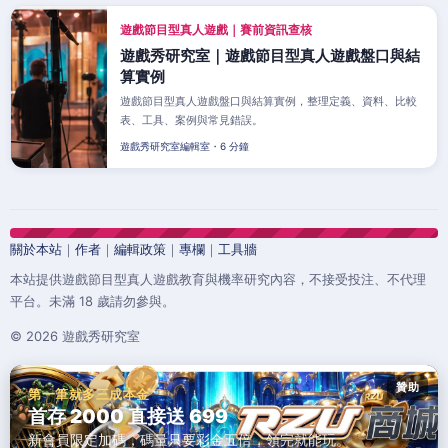
遊戲節目型真人遊戲｜賽前資訊查核
遊戲秀研究室｜遊戲節目型真人遊戲盤口與結
算實例
遊戲節目型真人遊戲盤口與結算實例，整理定義、資料、比較
表、工具、案例與常見錯誤。
遊戲秀研究室編輯室・6 分鐘
關於本站
｜
作者
｜
編輯政策
｜
專欄
｜
工具牆
本站提供遊戲節目型真人遊戲教育與機率研究內容，不接受投注、不代理
平台。未滿 18 歲請勿參與。
© 2026 遊戲秀研究室
贊助
第一筆就多三成本金
首存 2000 直接送 699
新會員限定加碼，碼量只要彩金五倍，領完就能玩。