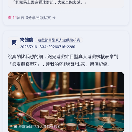
算完馬上丟進看球群組，大家全跑去試。
讚 14
留言 3
分享
開啟貼文 →
簡體能
遊戲節目型真人遊戲檢核表
簡
2026/7/16 · S34-20260716-2289
說真的比我想的細，跑完遊戲節目型真人遊戲檢核表拿到
「節奏觀察型7」，連我的弱點都點出來。留個紀錄。
🧰 遊戲節目型真人遊戲檢核表