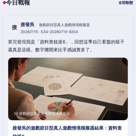
今日戰報
全部動態
接發吳
遊戲節目型真人遊戲情境模擬器
接
2026/7/15 · S34-20260715-9204
算完發現我是「資料查核派6」，回想這季自己看盤的樣子
還真是這樣。數字攤開來比手感誠實多了。
🎲 遊戲節目型真人遊戲情境模擬器
接發吳的遊戲節目型真人遊戲情境模擬器結果：資料查