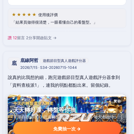
★★★★★
使用後評價
結果頁做得很清楚，一眼看懂自己的看盤型。
讚 12
留言 2
分享
開啟貼文 →
底線阿哲
遊戲節目型真人遊戲評分器
底
2026/7/15 · S34-20260715-1044
說真的比我想的細，跑完遊戲節目型真人遊戲評分器拿到
「資料查核派1」，連我的弱點都點出來。留個紀錄。
贊助
今天的轉盤還沒人轉走
天天轉好運，轉盤等你抽
單筆存款 3000 就送轉盤機會，最高 2888 每天都能中。
免費抽一次 →