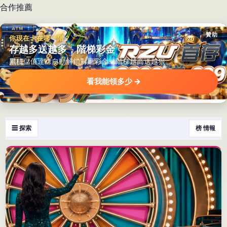
合作推薦
贊助
你現在卡在哪一階？
存越多送越多，階梯彩金
累積儲值達標自動解鎖對應彩金，階梯越高送越狠。
看我能領多少 →
☰ 探索
榜 情報