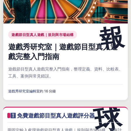
遊戲節目型真人遊戲｜規則與市場結構
遊戲秀研究室｜遊戲節目型真人遊
戲完整入門指南
遊戲節目型真人遊戲完整入門指南，整理定義、資料、比較表、
工具、案例與常見錯誤。
遊戲秀研究室編輯室
約 16 分鐘
🧮 免費遊戲節目型真人遊戲評分器
用固定輸入處理遊戲節目型真人遊戲｜規則與市場結構，所有計