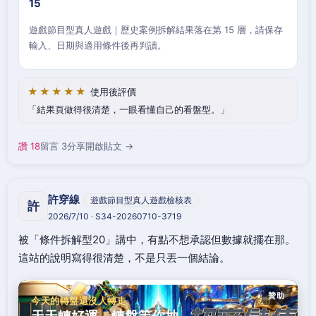
15
遊戲節目型真人遊戲｜歷史案例拆解結果落在第 15 層，請保存
輸入、日期與適用條件後再判讀。
★★★★★
使用後評價
結果頁做得很清楚，一眼看懂自己的看盤型。
讚 18
留言 3
分享
開啟貼文 →
許穿線
遊戲節目型真人遊戲檢核表
許
2026/7/10 · S34-20260710-3719
被「條件拆解型20」講中，有點不想承認但數據就擺在那。
這站的說明寫得很清楚，不是只丟一個結論。
贊助
今天的轉盤還沒人轉走