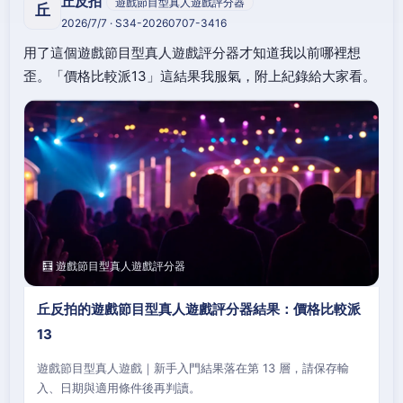
丘反拍
遊戲節目型真人遊戲評分器
丘
2026/7/7 · S34-20260707-3416
用了這個遊戲節目型真人遊戲評分器才知道我以前哪裡想
歪。「價格比較派13」這結果我服氣，附上紀錄給大家看。
🧮 遊戲節目型真人遊戲評分器
丘反拍的遊戲節目型真人遊戲評分器結果：價格比較派
13
遊戲節目型真人遊戲｜新手入門結果落在第 13 層，請保存輸
入、日期與適用條件後再判讀。