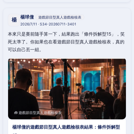
楊球僮
遊戲節目型真人遊戲檢核表
楊
2026/7/11 · S34-20260711-3401
本來只是賽前隨手算一下，結果跑出「條件拆解型15」，笑
死太準了。你如果也在看遊戲節目型真人遊戲檢核表，真的
可以自己丟一組。
🧰 遊戲節目型真人遊戲檢核表
楊球僮的遊戲節目型真人遊戲檢核表結果：條件拆解型