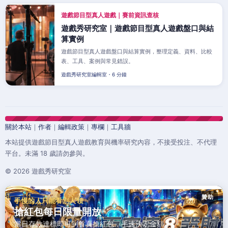
遊戲節目型真人遊戲｜賽前資訊查核
遊戲秀研究室｜遊戲節目型真人遊戲盤口與結
算實例
遊戲節目型真人遊戲盤口與結算實例，整理定義、資料、比較
表、工具、案例與常見錯誤。
遊戲秀研究室編輯室・6 分鐘
關於本站
｜
作者
｜
編輯政策
｜
專欄
｜
工具牆
本站提供遊戲節目型真人遊戲教育與機率研究內容，不接受投注、不代理
平台。未滿 18 歲請勿參與。
© 2026 遊戲秀研究室
贊助
手慢的人只能看別人領
搶紅包每日限量開放
當日存款達標即可到首頁搶紅包，手速決定金額。