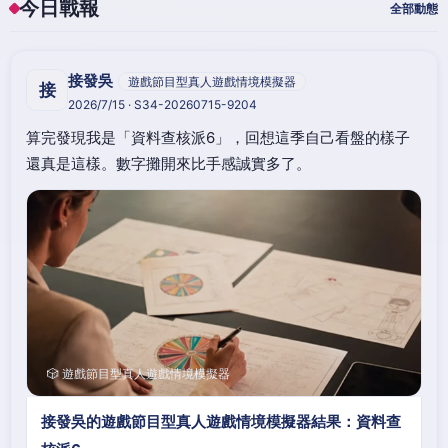
今日戰報
全部動態
接發吳
遊戲節目型真人遊戲情境模擬器
接
2026/7/15 · S34-20260715-9204
算完發現我是「資料查核派6」，回想這季自己看盤的樣子
還真是這樣。數字攤開來比手感誠實多了。
🎲 遊戲節目型真人遊戲情境模擬器
接發吳的遊戲節目型真人遊戲情境模擬器結果：資料查