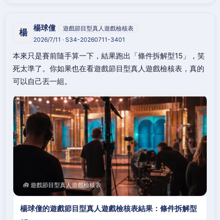
楊球僮
遊戲節目型真人遊戲檢核表
楊
2026/7/11 · S34-20260711-3401
本來只是賽前隨手算一下，結果跑出「條件拆解型15」，笑
死太準了。你如果也在看遊戲節目型真人遊戲檢核表，真的
可以自己丟一組。
🧰 遊戲節目型真人遊戲檢核表
楊球僮的遊戲節目型真人遊戲檢核表結果：條件拆解型