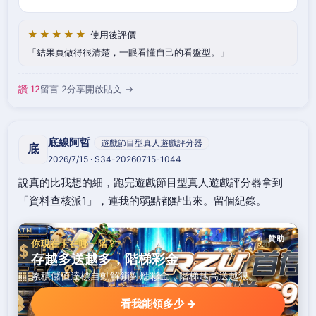
★★★★★
使用後評價
結果頁做得很清楚，一眼看懂自己的看盤型。
讚 12
留言 2
分享
開啟貼文 →
底線阿哲
遊戲節目型真人遊戲評分器
底
2026/7/15 · S34-20260715-1044
說真的比我想的細，跑完遊戲節目型真人遊戲評分器拿到
「資料查核派1」，連我的弱點都點出來。留個紀錄。
贊助
你現在卡在哪一階？
存越多送越多，階梯彩金
累積儲值達標自動解鎖對應彩金，階梯越高送越狠。
看我能領多少 →