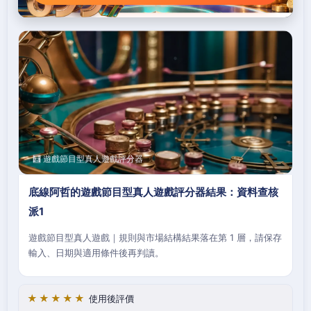
🧮 遊戲節目型真人遊戲評分器
底線阿哲的遊戲節目型真人遊戲評分器結果：資料查核
派1
遊戲節目型真人遊戲｜規則與市場結構結果落在第 1 層，請保存
輸入、日期與適用條件後再判讀。
★★★★★
使用後評價