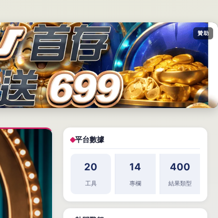
贊助
平台數據
20
14
400
工具
專欄
結果類型