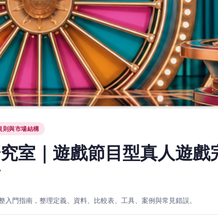
規則與市場結構
研究室｜遊戲節目型真人遊戲
南
整入門指南，整理定義、資料、比較表、工具、案例與常見錯誤。