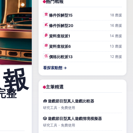
熱門戰報
壹
條件拆解型15
18 應援
貳
條件拆解型20
16 應援
參
資料查核派1
14 應援
肆
資料查核派6
13 應援
伍
價格比較派13
12 應援
看探索動態 →
主筆精選
完整
🧰 遊戲節目型真人遊戲比較器
研究工具・免費使用
🎲 遊戲節目型真人遊戲情境模擬器
研究工具・免費使用