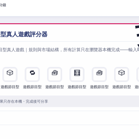
 分鐘
目型真人遊戲評分器
目型真人遊戲｜規則與市場結構，所有計算只在瀏覽器本機完成——輸入
🎲
🔁
🧰
🧮
🧰
🎲
遊戲節目型
遊戲節目型
遊戲節目型
遊戲節目型
遊戲節目型
遊戲節目型
遊
果只存在本機・完成後可分享