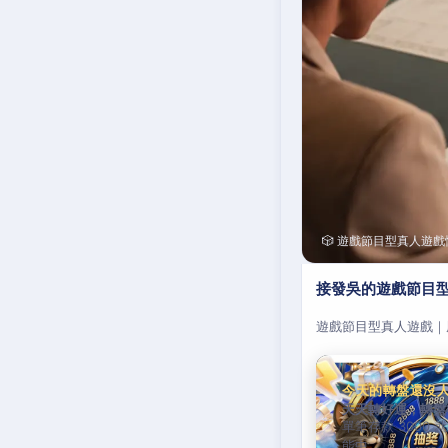
🎲 遊戲節目型真人遊
接發吳的遊戲節目
遊戲節目型真人遊戲｜
今天的轉盤還沒
天天轉好運，轉盤
單筆存款 3000 
能中。