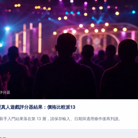
戲評分器
真人遊戲評分器結果：價格比較派13
新手入門結果落在第 13 層，請保存輸入、日期與適用條件後再判讀。