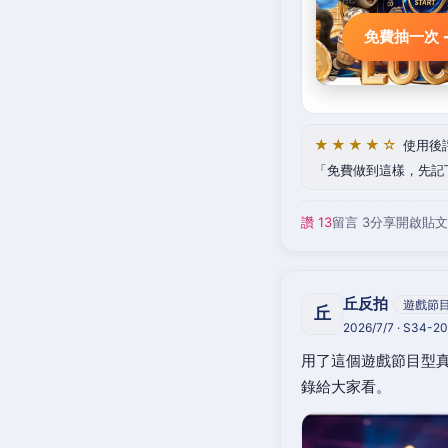
免費抽一次 
★★★★☆
使用後
免費做到這樣，先記
讚 13
留言 3
分享
開啟貼文
丘反拍
遊戲節
丘
2026/7/7 · S34-
用了這個遊戲節目型
錄給大家看。