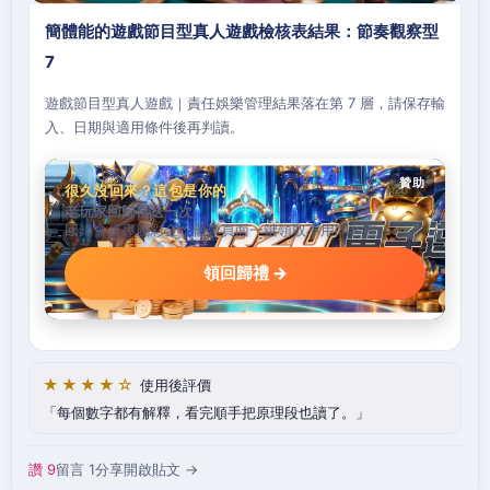
簡體能的遊戲節目型真人遊戲檢核表結果：節奏觀察型
7
遊戲節目型真人遊戲｜責任娛樂管理結果落在第 7 層，請保存輸
入、日期與適用條件後再判讀。
贊助
很久沒回來？這包是你的
老玩家回歸再送一次
回鍋會員專屬彩金，優惠頁面一鍵領取不用問客服。
領回歸禮 →
★★★★☆
使用後評價
每個數字都有解釋，看完順手把原理段也讀了。
讚 9
留言 1
分享
開啟貼文 →