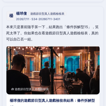
楊球僮
遊戲節目型真人遊戲檢核表
楊
2026/7/11 · S34-20260711-3401
本來只是賽前隨手算一下，結果跑出「條件拆解型15」，笑
死太準了。你如果也在看遊戲節目型真人遊戲檢核表，真的
可以自己丟一組。
🧰 遊戲節目型真人遊戲檢核表
楊球僮的遊戲節目型真人遊戲檢核表結果：條件拆解型