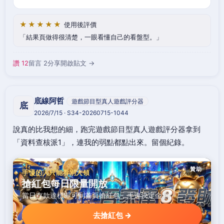
★★★★★
使用後評價
結果頁做得很清楚，一眼看懂自己的看盤型。
讚 12
留言 2
分享
開啟貼文 →
底線阿哲
遊戲節目型真人遊戲評分器
底
2026/7/15 · S34-20260715-1044
說真的比我想的細，跑完遊戲節目型真人遊戲評分器拿到
「資料查核派1」，連我的弱點都點出來。留個紀錄。
贊助
手慢的人只能看別人領
搶紅包每日限量開放
當日存款達標即可到首頁搶紅包，手速決定金額。
去搶紅包 →