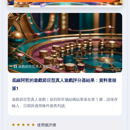
🧮 遊戲節目型真人遊戲評分器
底線阿哲的遊戲節目型真人遊戲評分器結果：資料查核
派1
遊戲節目型真人遊戲｜規則與市場結構結果落在第 1 層，請保存
輸入、日期與適用條件後再判讀。
★★★★★
使用後評價