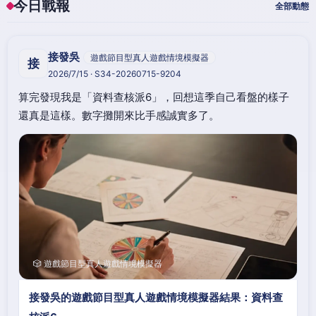
今日戰報
全部動態
接發吳
遊戲節目型真人遊戲情境模擬器
接
2026/7/15 · S34-20260715-9204
算完發現我是「資料查核派6」，回想這季自己看盤的樣子
還真是這樣。數字攤開來比手感誠實多了。
🎲 遊戲節目型真人遊戲情境模擬器
接發吳的遊戲節目型真人遊戲情境模擬器結果：資料查