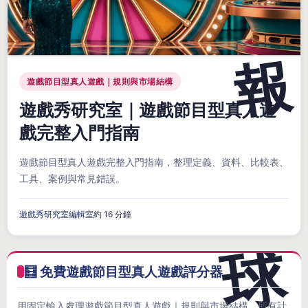
遊戲節目型真人遊戲｜規則與市場結構
遊戲秀研究室｜遊戲節目型真人遊
戲完整入門指南
遊戲節目型真人遊戲完整入門指南，整理定義、資料、比較表、
工具、案例與常見錯誤。
遊戲秀研究室編輯室
約 16 分鐘
🧮 免費遊戲節目型真人遊戲評分器
用固定輸入處理遊戲節目型真人遊戲｜規則與市場結構，所有計