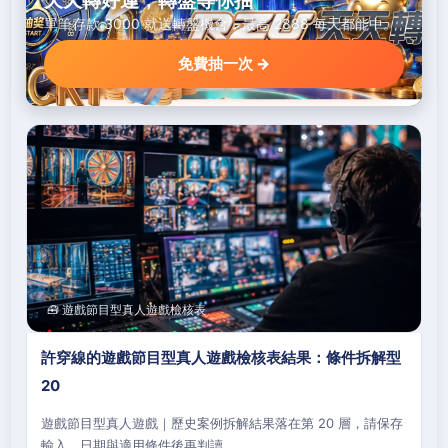
天天轉好運，轉盤等你抽
單筆存款 3000 就送轉盤機會，最高 2888 每天都能中。
免費抽一次 →
🧰 遊戲節目型真人遊戲檢核表
許穿線的遊戲節目型真人遊戲檢核表結果：條件拆解型
20
遊戲節目型真人遊戲｜歷史案例拆解結果落在第 20 層，請保存
輸入、日期與適用條件後再判讀。