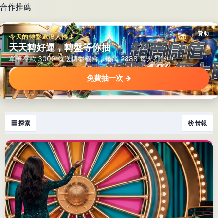
合作推薦
贊助
今天的轉盤還沒人轉走
天天轉好運，轉盤等你抽
單筆存款 3000 就送轉盤機會，最高 2888 每天都能中。
免費抽一次 →
☰ 探索
榜 情報