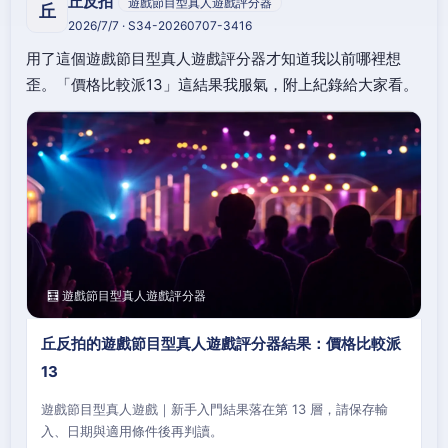
丘反拍
遊戲節目型真人遊戲評分器
丘
2026/7/7 · S34-20260707-3416
用了這個遊戲節目型真人遊戲評分器才知道我以前哪裡想
歪。「價格比較派13」這結果我服氣，附上紀錄給大家看。
🧮 遊戲節目型真人遊戲評分器
丘反拍的遊戲節目型真人遊戲評分器結果：價格比較派
13
遊戲節目型真人遊戲｜新手入門結果落在第 13 層，請保存輸
入、日期與適用條件後再判讀。