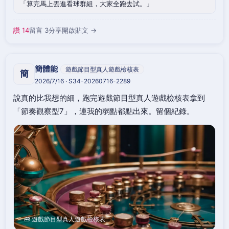
算完馬上丟進看球群組，大家全跑去試。
讚 14
留言 3
分享
開啟貼文 →
簡體能
遊戲節目型真人遊戲檢核表
簡
2026/7/16 · S34-20260716-2289
說真的比我想的細，跑完遊戲節目型真人遊戲檢核表拿到
「節奏觀察型7」，連我的弱點都點出來。留個紀錄。
🧰 遊戲節目型真人遊戲檢核表