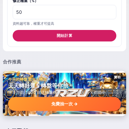
修正權重（%）
資料越可靠，權重才可提高
開始計算
合作推薦
贊助
今天的轉盤還沒人轉走
天天轉好運，轉盤等你抽
單筆存款 3000 就送轉盤機會，最高 2888 每天都能中。
免費抽一次 →