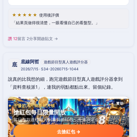
★★★★★
使用後評價
結果頁做得很清楚，一眼看懂自己的看盤型。
讚 12
留言 2
分享
開啟貼文 →
底線阿哲
遊戲節目型真人遊戲評分器
底
2026/7/15 · S34-20260715-1044
說真的比我想的細，跑完遊戲節目型真人遊戲評分器拿到
「資料查核派1」，連我的弱點都點出來。留個紀錄。
贊助
手慢的人只能看別人領
搶紅包每日限量開放
當日存款達標即可到首頁搶紅包，手速決定金額。
去搶紅包 →