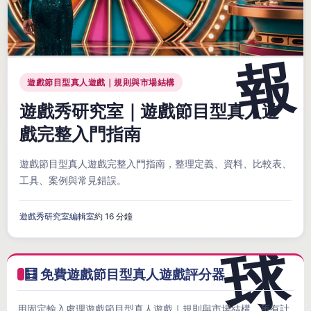
遊戲節目型真人遊戲｜規則與市場結構
遊戲秀研究室｜遊戲節目型真人遊
戲完整入門指南
遊戲節目型真人遊戲完整入門指南，整理定義、資料、比較表、
工具、案例與常見錯誤。
遊戲秀研究室編輯室
約 16 分鐘
🧮 免費遊戲節目型真人遊戲評分器
用固定輸入處理遊戲節目型真人遊戲｜規則與市場結構，所有計