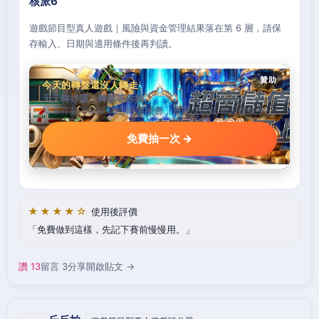
核派6
遊戲節目型真人遊戲｜風險與資金管理結果落在第 6 層，請保
存輸入、日期與適用條件後再判讀。
贊助
今天的轉盤還沒人轉走
天天轉好運，轉盤等你抽
單筆存款 3000 就送轉盤機會，最高 2888 每天都能中。
免費抽一次 →
★★★★☆
使用後評價
免費做到這樣，先記下賽前慢慢用。
讚 13
留言 3
分享
開啟貼文 →