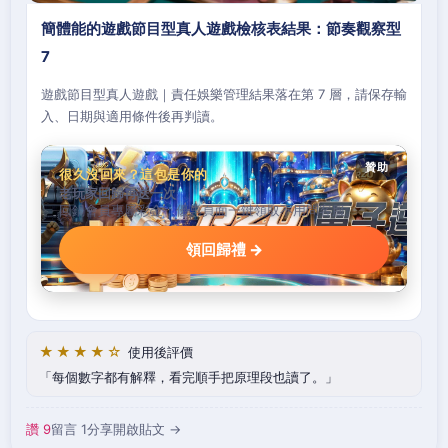
簡體能的遊戲節目型真人遊戲檢核表結果：節奏觀察型
7
遊戲節目型真人遊戲｜責任娛樂管理結果落在第 7 層，請保存輸
入、日期與適用條件後再判讀。
贊助
很久沒回來？這包是你的
老玩家回歸再送一次
回鍋會員專屬彩金，優惠頁面一鍵領取不用問客服。
領回歸禮 →
★★★★☆
使用後評價
每個數字都有解釋，看完順手把原理段也讀了。
讚 9
留言 1
分享
開啟貼文 →