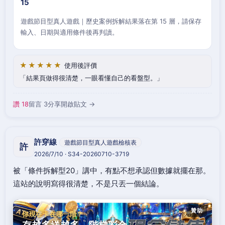
15
遊戲節目型真人遊戲｜歷史案例拆解結果落在第 15 層，請保存
輸入、日期與適用條件後再判讀。
★★★★★
使用後評價
結果頁做得很清楚，一眼看懂自己的看盤型。
讚 18
留言 3
分享
開啟貼文 →
許穿線
遊戲節目型真人遊戲檢核表
許
2026/7/10 · S34-20260710-3719
被「條件拆解型20」講中，有點不想承認但數據就擺在那。
這站的說明寫得很清楚，不是只丟一個結論。
贊助
你現在卡在哪一階？