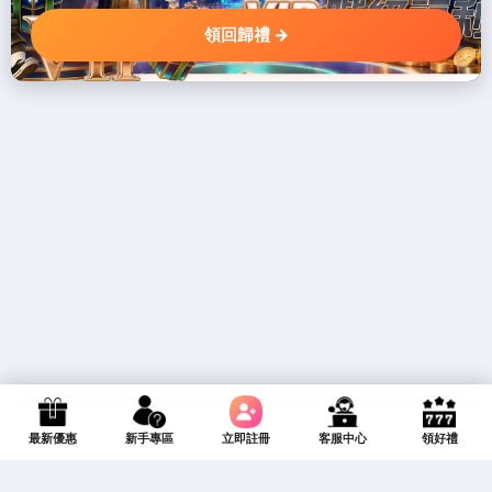
領回歸禮 →
報
帖
算
欄
人
最新優惠
新手專區
立即註冊
客服中心
領好禮
首頁
探索
工具
專欄
人物