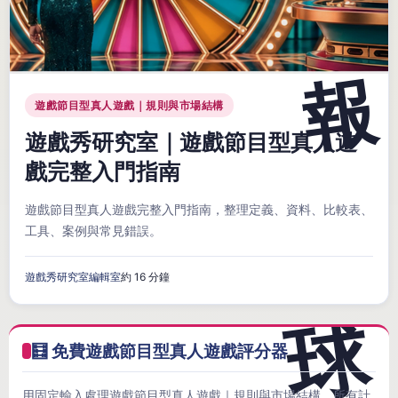
遊戲節目型真人遊戲｜規則與市場結構
遊戲秀研究室｜遊戲節目型真人遊
戲完整入門指南
遊戲節目型真人遊戲完整入門指南，整理定義、資料、比較表、
工具、案例與常見錯誤。
遊戲秀研究室編輯室
約 16 分鐘
🧮 免費遊戲節目型真人遊戲評分器
用固定輸入處理遊戲節目型真人遊戲｜規則與市場結構，所有計