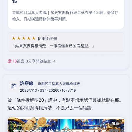
15
遊戲節目型真人遊戲｜歷史案例拆解結果落在第 15 層，請保存
輸入、日期與適用條件後再判讀。
★★★★★
使用後評價
結果頁做得很清楚，一眼看懂自己的看盤型。
讚 18
留言 3
分享
開啟貼文 →
許穿線
遊戲節目型真人遊戲檢核表
許
2026/7/10 · S34-20260710-3719
被「條件拆解型20」講中，有點不想承認但數據就擺在那。
這站的說明寫得很清楚，不是只丟一個結論。
贊助
第一筆就多三成本金