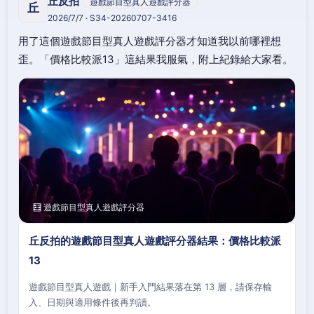
丘反拍
遊戲節目型真人遊戲評分器
丘
2026/7/7 · S34-20260707-3416
用了這個遊戲節目型真人遊戲評分器才知道我以前哪裡想
歪。「價格比較派13」這結果我服氣，附上紀錄給大家看。
🧮 遊戲節目型真人遊戲評分器
丘反拍的遊戲節目型真人遊戲評分器結果：價格比較派
13
遊戲節目型真人遊戲｜新手入門結果落在第 13 層，請保存輸
入、日期與適用條件後再判讀。