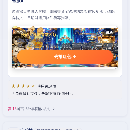
核派6
遊戲節目型真人遊戲｜風險與資金管理結果落在第 6 層，請保
存輸入、日期與適用條件後再判讀。
贊助
手慢的人只能看別人領
搶紅包每日限量開放
當日存款達標即可到首頁搶紅包，手速決定金額。
去搶紅包 →
★★★★☆
使用後評價
免費做到這樣，先記下賽前慢慢用。
讚 13
留言 3
分享
開啟貼文 →