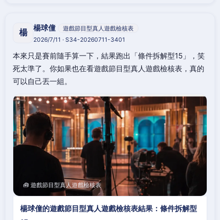
楊球僮
遊戲節目型真人遊戲檢核表
楊
2026/7/11 · S34-20260711-3401
本來只是賽前隨手算一下，結果跑出「條件拆解型15」，笑
死太準了。你如果也在看遊戲節目型真人遊戲檢核表，真的
可以自己丟一組。
🧰 遊戲節目型真人遊戲檢核表
楊球僮的遊戲節目型真人遊戲檢核表結果：條件拆解型