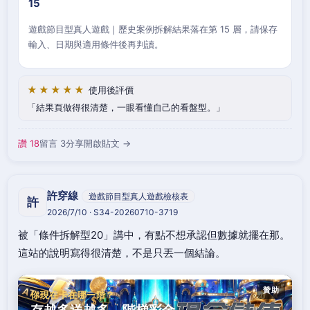
15
遊戲節目型真人遊戲｜歷史案例拆解結果落在第 15 層，請保存
輸入、日期與適用條件後再判讀。
★★★★★
使用後評價
結果頁做得很清楚，一眼看懂自己的看盤型。
讚 18
留言 3
分享
開啟貼文 →
許穿線
遊戲節目型真人遊戲檢核表
許
2026/7/10 · S34-20260710-3719
被「條件拆解型20」講中，有點不想承認但數據就擺在那。
這站的說明寫得很清楚，不是只丟一個結論。
贊助
你現在卡在哪一階？