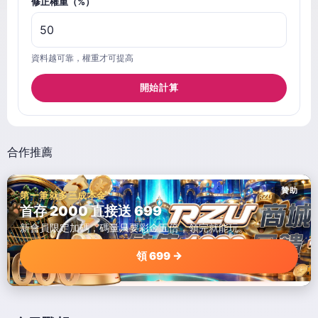
修正權重（%）
資料越可靠，權重才可提高
開始計算
合作推薦
贊助
第一筆就多三成本金
首存 2000 直接送 699
新會員限定加碼，碼量只要彩金五倍，領完就能玩。
領 699 →