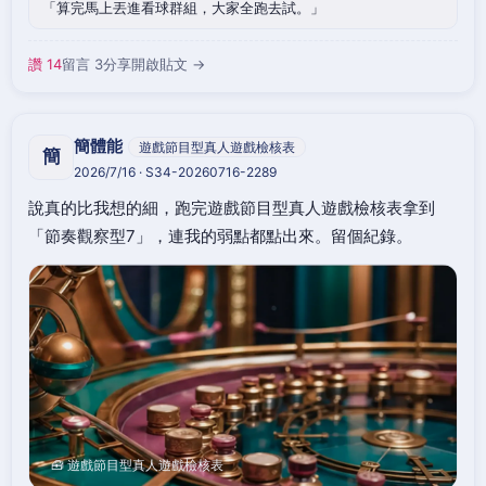
算完馬上丟進看球群組，大家全跑去試。
讚 14
留言 3
分享
開啟貼文 →
簡體能
遊戲節目型真人遊戲檢核表
簡
2026/7/16 · S34-20260716-2289
說真的比我想的細，跑完遊戲節目型真人遊戲檢核表拿到
「節奏觀察型7」，連我的弱點都點出來。留個紀錄。
🧰 遊戲節目型真人遊戲檢核表