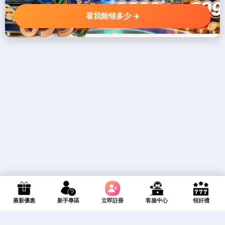
看我能領多少 →
報
帖
算
欄
人
最新優惠
新手專區
立即註冊
客服中心
領好禮
首頁
探索
工具
專欄
人物