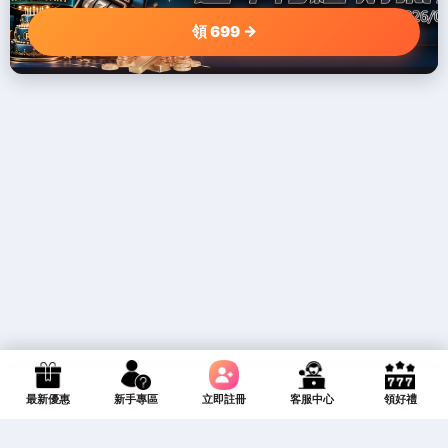
領 699 →
報
帖
算
欄
人
最新優惠
新手專區
立即註冊
客服中心
領好禮
首頁
探索
工具
專欄
人物