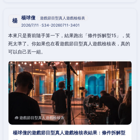
楊球僮
遊戲節目型真人遊戲檢核表
楊
2026/7/11 · S34-20260711-3401
本來只是賽前隨手算一下，結果跑出「條件拆解型15」，笑
死太準了。你如果也在看遊戲節目型真人遊戲檢核表，真的
可以自己丟一組。
🧰 遊戲節目型真人遊戲檢核表
楊球僮的遊戲節目型真人遊戲檢核表結果：條件拆解型