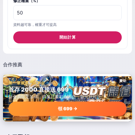
修正權重（%）
資料越可靠，權重才可提高
開始計算
合作推薦
贊助
第一筆就多三成本金
首存 2000 直接送 699
新會員限定加碼，碼量只要彩金五倍，領完就能玩。
領 699 →