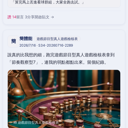
算完馬上丟進看球群組，大家全跑去試。
讚 14
留言 3
分享
開啟貼文 →
簡體能
遊戲節目型真人遊戲檢核表
簡
2026/7/16 · S34-20260716-2289
說真的比我想的細，跑完遊戲節目型真人遊戲檢核表拿到
「節奏觀察型7」，連我的弱點都點出來。留個紀錄。
🧰 遊戲節目型真人遊戲檢核表