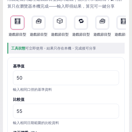
算只在瀏覽器本機完成——輸入即得結果，算完可一鍵分享
🧮
🧰
🎲
🔁
🧰
🧮
遊戲節目型
遊戲節目型
遊戲節目型
遊戲節目型
遊戲節目型
遊戲節目
工具狀態
可立即使用・結果只存在本機・完成後可分享
基準值
輸入相同口徑的基準資料
比較值
輸入相同日期範圍的比較資料