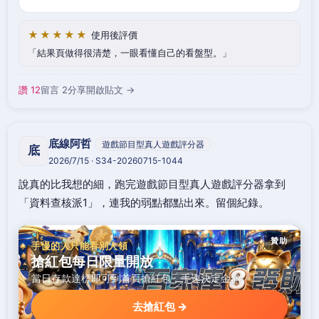
★★★★★
使用後評價
結果頁做得很清楚，一眼看懂自己的看盤型。
讚 12
留言 2
分享
開啟貼文 →
底線阿哲
遊戲節目型真人遊戲評分器
底
2026/7/15 · S34-20260715-1044
說真的比我想的細，跑完遊戲節目型真人遊戲評分器拿到
「資料查核派1」，連我的弱點都點出來。留個紀錄。
贊助
手慢的人只能看別人領
搶紅包每日限量開放
當日存款達標即可到首頁搶紅包，手速決定金額。
去搶紅包 →