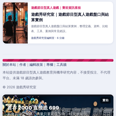
遊戲節目型真人遊戲｜賽前資訊查核
遊戲秀研究室｜遊戲節目型真人遊戲盤口與結
算實例
遊戲節目型真人遊戲盤口與結算實例，整理定義、資料、比較
表、工具、案例與常見錯誤。
遊戲秀研究室編輯室・6 分鐘
關於本站
｜
作者
｜
編輯政策
｜
專欄
｜
工具牆
本站提供遊戲節目型真人遊戲教育與機率研究內容，不接受投注、不代理
平台。未滿 18 歲請勿參與。
© 2026 遊戲秀研究室
贊助
第一筆就多三成本金
首存 2000 直接送 699
新會員限定加碼，碼量只要彩金五倍，領完就能玩。