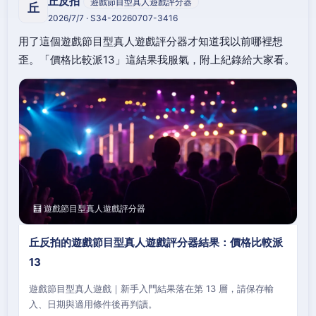
丘反拍
遊戲節目型真人遊戲評分器
丘
2026/7/7 · S34-20260707-3416
用了這個遊戲節目型真人遊戲評分器才知道我以前哪裡想
歪。「價格比較派13」這結果我服氣，附上紀錄給大家看。
🧮 遊戲節目型真人遊戲評分器
丘反拍的遊戲節目型真人遊戲評分器結果：價格比較派
13
遊戲節目型真人遊戲｜新手入門結果落在第 13 層，請保存輸
入、日期與適用條件後再判讀。