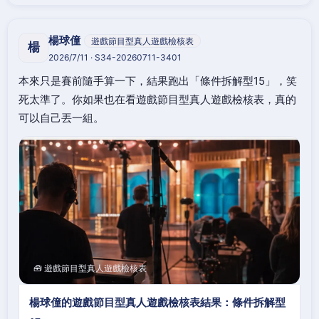
楊球僮
遊戲節目型真人遊戲檢核表
楊
2026/7/11 · S34-20260711-3401
本來只是賽前隨手算一下，結果跑出「條件拆解型15」，笑
死太準了。你如果也在看遊戲節目型真人遊戲檢核表，真的
可以自己丟一組。
🧰 遊戲節目型真人遊戲檢核表
楊球僮的遊戲節目型真人遊戲檢核表結果：條件拆解型