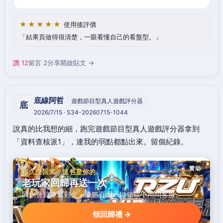
★★★★★
使用後評價
結果頁做得很清楚，一眼看懂自己的看盤型。
讚 12
留言 2
分享
開啟貼文 →
底線阿哲
遊戲節目型真人遊戲評分器
底
2026/7/15 · S34-20260715-1044
說真的比我想的細，跑完遊戲節目型真人遊戲評分器拿到
「資料查核派1」，連我的弱點都點出來。留個紀錄。
贊助
很久沒回來？這包是你的
老玩家回歸再送一次
回鍋會員專屬彩金，優惠頁面一鍵領取不用問客服。
領回歸禮 →