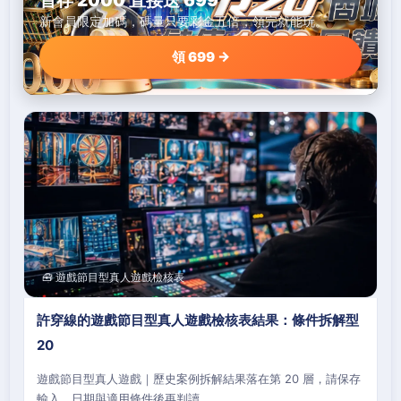
首存 2000 直接送 699
新會員限定加碼，碼量只要彩金五倍，領完就能玩。
領 699 →
🧰 遊戲節目型真人遊戲檢核表
許穿線的遊戲節目型真人遊戲檢核表結果：條件拆解型
20
遊戲節目型真人遊戲｜歷史案例拆解結果落在第 20 層，請保存
輸入、日期與適用條件後再判讀。