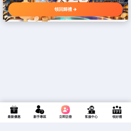
領回歸禮 →
報
帖
算
欄
人
最新優惠
新手專區
立即註冊
客服中心
領好禮
首頁
探索
工具
專欄
人物