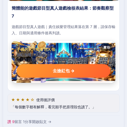
簡體能的遊戲節目型真人遊戲檢核表結果：節奏觀察型
7
遊戲節目型真人遊戲｜責任娛樂管理結果落在第 7 層，請保存輸
入、日期與適用條件後再判讀。
贊助
手慢的人只能看別人領
搶紅包每日限量開放
當日存款達標即可到首頁搶紅包，手速決定金額。
去搶紅包 →
★★★★☆
使用後評價
每個數字都有解釋，看完順手把原理段也讀了。
讚 9
留言 1
分享
開啟貼文 →