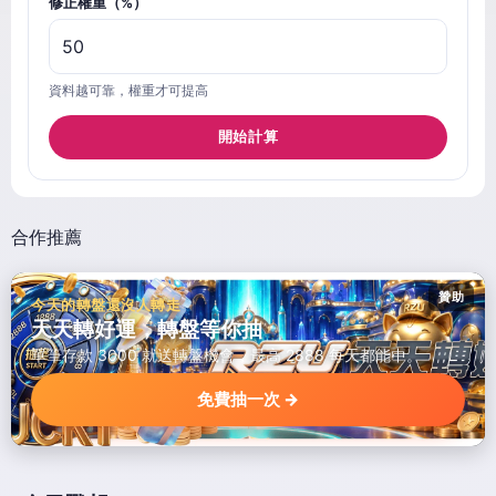
修正權重（%）
資料越可靠，權重才可提高
開始計算
合作推薦
贊助
今天的轉盤還沒人轉走
天天轉好運，轉盤等你抽
單筆存款 3000 就送轉盤機會，最高 2888 每天都能中。
免費抽一次 →