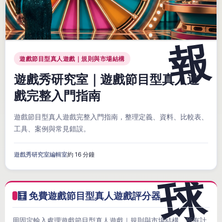
遊戲節目型真人遊戲｜規則與市場結構
遊戲秀研究室｜遊戲節目型真人遊
戲完整入門指南
遊戲節目型真人遊戲完整入門指南，整理定義、資料、比較表、
工具、案例與常見錯誤。
遊戲秀研究室編輯室
約 16 分鐘
🧮 免費遊戲節目型真人遊戲評分器
用固定輸入處理遊戲節目型真人遊戲｜規則與市場結構，所有計