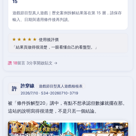
15
遊戲節目型真人遊戲｜歷史案例拆解結果落在第 15 層，請保存
輸入、日期與適用條件後再判讀。
★★★★★
使用後評價
結果頁做得很清楚，一眼看懂自己的看盤型。
讚 18
留言 3
分享
開啟貼文 →
許穿線
遊戲節目型真人遊戲檢核表
許
2026/7/10 · S34-20260710-3719
被「條件拆解型20」講中，有點不想承認但數據就擺在那。
這站的說明寫得很清楚，不是只丟一個結論。
贊助
很久沒回來？這包是你的