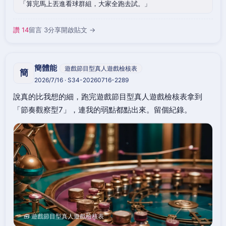
算完馬上丟進看球群組，大家全跑去試。
讚 14
留言 3
分享
開啟貼文 →
簡體能
遊戲節目型真人遊戲檢核表
簡
2026/7/16 · S34-20260716-2289
說真的比我想的細，跑完遊戲節目型真人遊戲檢核表拿到
「節奏觀察型7」，連我的弱點都點出來。留個紀錄。
🧰 遊戲節目型真人遊戲檢核表