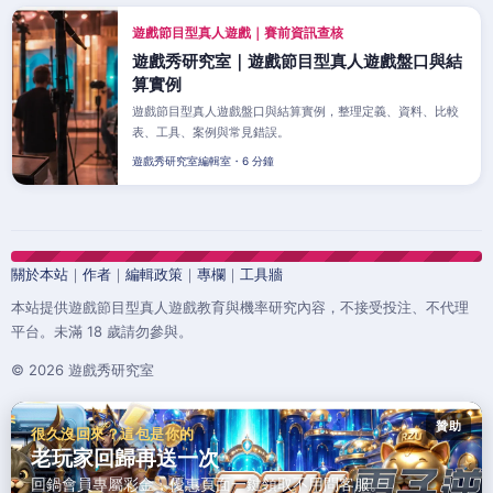
遊戲節目型真人遊戲｜賽前資訊查核
遊戲秀研究室｜遊戲節目型真人遊戲盤口與結
算實例
遊戲節目型真人遊戲盤口與結算實例，整理定義、資料、比較
表、工具、案例與常見錯誤。
遊戲秀研究室編輯室・6 分鐘
關於本站
｜
作者
｜
編輯政策
｜
專欄
｜
工具牆
本站提供遊戲節目型真人遊戲教育與機率研究內容，不接受投注、不代理
平台。未滿 18 歲請勿參與。
© 2026 遊戲秀研究室
贊助
很久沒回來？這包是你的
老玩家回歸再送一次
回鍋會員專屬彩金，優惠頁面一鍵領取不用問客服。