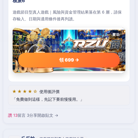
核派6
遊戲節目型真人遊戲｜風險與資金管理結果落在第 6 層，請保
存輸入、日期與適用條件後再判讀。
贊助
第一筆就多三成本金
首存 2000 直接送 699
新會員限定加碼，碼量只要彩金五倍，領完就能玩。
領 699 →
★★★★☆
使用後評價
免費做到這樣，先記下賽前慢慢用。
讚 13
留言 3
分享
開啟貼文 →