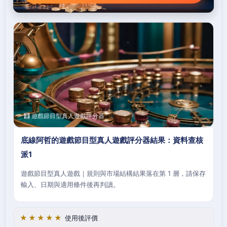
🧮 遊戲節目型真人遊戲評分器
底線阿哲的遊戲節目型真人遊戲評分器結果：資料查核
派1
遊戲節目型真人遊戲｜規則與市場結構結果落在第 1 層，請保存
輸入、日期與適用條件後再判讀。
★★★★★
使用後評價