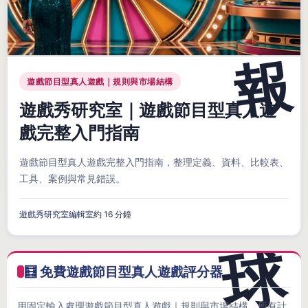
遊戲節目型真人遊戲｜規則與市場結構
遊戲秀研究室｜遊戲節目型真人遊
戲完整入門指南
遊戲節目型真人遊戲完整入門指南，整理定義、資料、比較表、
工具、案例與常見錯誤。
遊戲秀研究室編輯室
約 16 分鐘
🧮 免費遊戲節目型真人遊戲評分器
用固定輸入處理遊戲節目型真人遊戲｜規則與市場結構，所有計