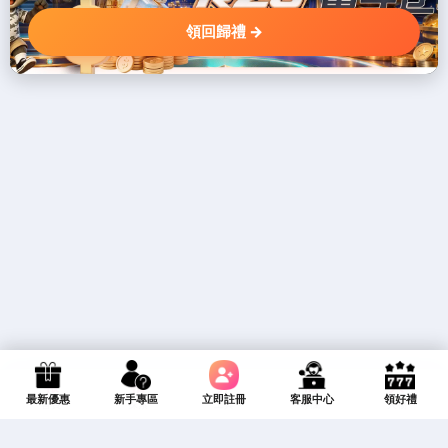
領回歸禮 →
報
帖
算
欄
人
最新優惠
新手專區
立即註冊
客服中心
領好禮
首頁
探索
工具
專欄
人物