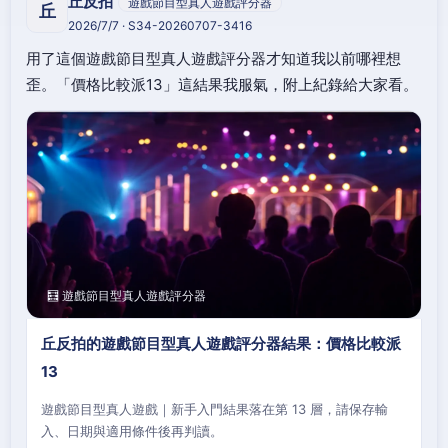
丘反拍
遊戲節目型真人遊戲評分器
丘
2026/7/7 · S34-20260707-3416
用了這個遊戲節目型真人遊戲評分器才知道我以前哪裡想
歪。「價格比較派13」這結果我服氣，附上紀錄給大家看。
🧮 遊戲節目型真人遊戲評分器
丘反拍的遊戲節目型真人遊戲評分器結果：價格比較派
13
遊戲節目型真人遊戲｜新手入門結果落在第 13 層，請保存輸
入、日期與適用條件後再判讀。