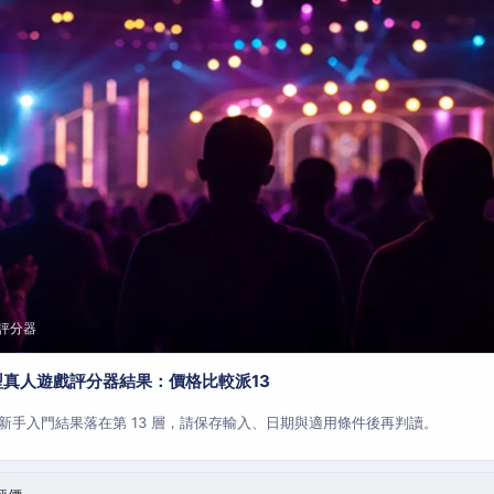
戲評分器
真人遊戲評分器結果：價格比較派13
新手入門結果落在第 13 層，請保存輸入、日期與適用條件後再判讀。