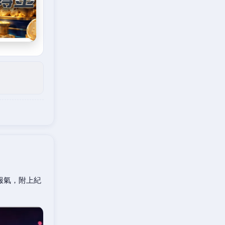
服氣，附上紀