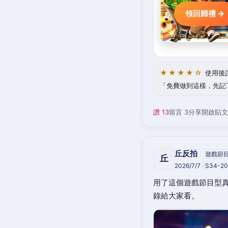
領回歸禮 →
★★★★☆
使用後
免費做到這樣，先記
讚 13
留言 3
分享
開啟貼文
丘反拍
遊戲節
丘
2026/7/7 · S34-
用了這個遊戲節目型
錄給大家看。