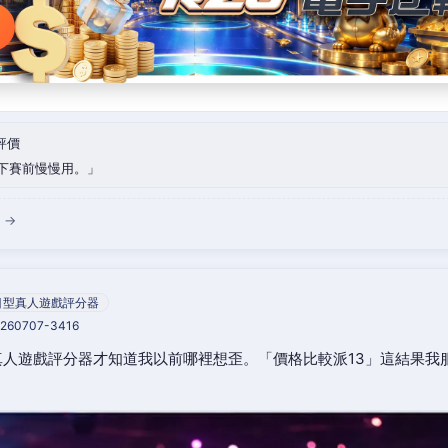
評價
下賽前慢慢用。
 →
目型真人遊戲評分器
20260707-3416
真人遊戲評分器才知道我以前哪裡想歪。「價格比較派13」這結果我