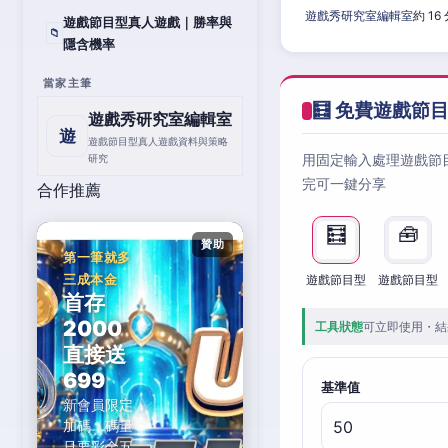
遊戲秀研究室編輯室
約 16
遊戲節目型真人遊戲｜勝率與
📁
隱含機率
當家主筆
🧮 免費遊戲節
遊戲秀研究室編輯室
遊
遊戲節目型真人遊戲資料與策略
用固定輸入處理遊戲節
研究
完可一鍵分享
合作推薦
🧮
🧰
贊助
第一筆就多
三成本金
遊戲節目型
遊戲節目型
首存
2000
工具狀態
可立即使用・結
直接送
699
基準值
新會員限定
加碼，碼量
只要彩金五