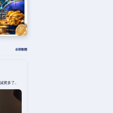
全部動態
誠實多了。