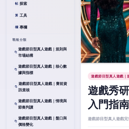
探索
帖
工具
算
專欄
欄
戰報分類
遊戲節目型真人遊戲｜規則與
📁
市場結構
遊戲節目型真人遊戲｜核心數
📁
據與指標
遊戲節目型真人遊戲｜
遊戲節目型真人遊戲｜賽前資
遊戲秀
📁
訊查核
入門指
遊戲節目型真人遊戲｜情境與
📁
節奏判讀
遊戲節目型真人遊戲｜盤口與
遊戲節目型真人遊戲完
📁
價格變化