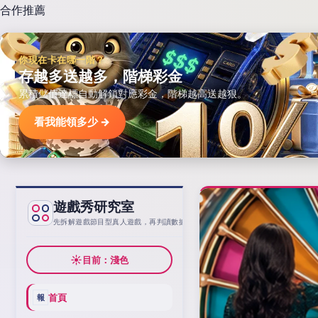
合作推薦
你現在卡在哪一階？
存越多送越多，階梯彩金
累積儲值達標自動解鎖對應彩金，階梯越高送越狠。
看我能領多少 →
遊戲秀研究室
基線
先拆解遊戲節目型真人遊戲，再判讀數據與價格
☀
目前：淺色
首頁
報