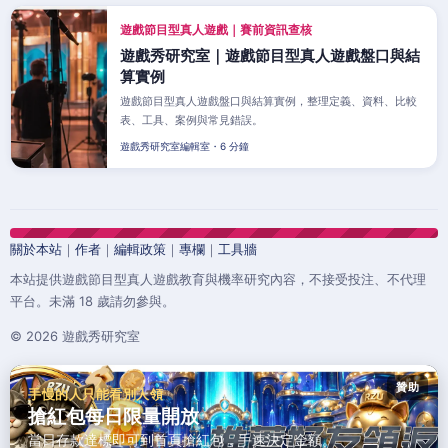
遊戲節目型真人遊戲｜賽前資訊查核
遊戲秀研究室｜遊戲節目型真人遊戲盤口與結
算實例
遊戲節目型真人遊戲盤口與結算實例，整理定義、資料、比較
表、工具、案例與常見錯誤。
遊戲秀研究室編輯室・6 分鐘
關於本站
｜
作者
｜
編輯政策
｜
專欄
｜
工具牆
本站提供遊戲節目型真人遊戲教育與機率研究內容，不接受投注、不代理
平台。未滿 18 歲請勿參與。
© 2026 遊戲秀研究室
贊助
手慢的人只能看別人領
搶紅包每日限量開放
當日存款達標即可到首頁搶紅包，手速決定金額。