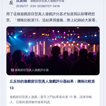
丘反拍
遊戲節目型真人遊戲評分器
丘
2026/7/7 · S34-20260707-3416
用了這個遊戲節目型真人遊戲評分器才知道我以前哪裡想
歪。「價格比較派13」這結果我服氣，附上紀錄給大家看。
🧮 遊戲節目型真人遊戲評分器
丘反拍的遊戲節目型真人遊戲評分器結果：價格比較派
13
遊戲節目型真人遊戲｜新手入門結果落在第 13 層，請保存輸
入、日期與適用條件後再判讀。