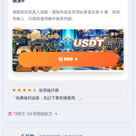
核派6
遊戲節目型真人遊戲｜風險與資金管理結果落在第 6 層，請保
存輸入、日期與適用條件後再判讀。
贊助
第一筆就多三成本金
首存 2000 直接送 699
新會員限定加碼，碼量只要彩金五倍，領完就能玩。
領 699 →
★★★★☆
使用後評價
免費做到這樣，先記下賽前慢慢用。
讚 13
留言 3
分享
開啟貼文 →