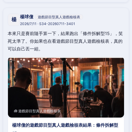
楊球僮
遊戲節目型真人遊戲檢核表
楊
2026/7/11 · S34-20260711-3401
本來只是賽前隨手算一下，結果跑出「條件拆解型15」，笑
死太準了。你如果也在看遊戲節目型真人遊戲檢核表，真的
可以自己丟一組。
🧰 遊戲節目型真人遊戲檢核表
楊球僮的遊戲節目型真人遊戲檢核表結果：條件拆解型