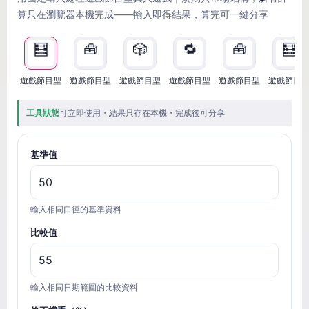
算只在瀏覽器本機完成——輸入即得結果，算完可一鍵分享
🧮
🧰
🎲
🔁
🧰
🧮
遊戲節目型
遊戲節目型
遊戲節目型
遊戲節目型
遊戲節目型
遊戲節目
工具狀態
可立即使用・結果只存在本機・完成後可分享
基準值
輸入相同口徑的基準資料
比較值
輸入相同日期範圍的比較資料